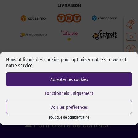
LIVRAISON
Nous utilisons des cookies pour optimiser notre site web et
notre service.
CONTACTEZ-NOUS :
Accepter les cookies
Du lundi au vendredi
de 9h/12h - 13h/17h
Fonctionnels uniquement
Voir les préférences
01 34 84 21 93
Politique de confidentialité
Formulaire de contact