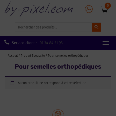
0
Search Button
Search
for:
Service client :
01 34 84 21 93
Toggle
naviga
Accueil
/ Produit Specialite / Pour semelles orthopédiques
Pour semelles orthopédiques
Aucun produit ne correspond à votre sélection.