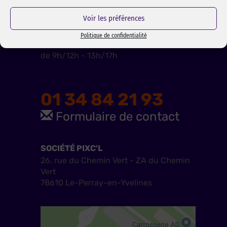
Voir les préférences
CONTACTEZ-NOUS :
Politique de confidentialité
Du lundi au vendredi
de 9h/12h - 13h/17h
01 34 84 21 93
Formulaire de contact
SOCIÉTÉ PIXC'L
26, rue du Chemin Vert - ZA du Chemin
Vert
78610 Le-Perray-en-Yvelines