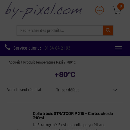
0
Search Button
Search
for:
Service client :
01 34 84 21 93
Toggle
naviga
Accueil
/ Produit Temperature Maxi / +80°C
+80°C
Voici le seul résultat
Colle à bois STRATOGRIP X15 – Cartouche de
310ml
La Stratogrip X15 est une colle polyuréthane