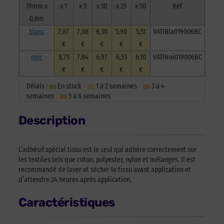
19mm x
x 1
x 5
x 10
x 25
x 50
Réf
0,6m
blanc
7,87
7,08
6,30
5,90
5,51
VATIBla019006BC
€
€
€
€
€
noir
8,71
7,84
6,97
6,53
6,10
VATINoi019006BC
€
€
€
€
€
Délais :
En stock
1 à 2 semaines
3 à 4
semaines
5 à 8 semaines
Description
L’adhésif spécial tissu est le seul qui adhère correctement sur
les textiles tels que coton, polyester, nylon et mélanges. Il est
recommandé de laver et sécher le tissu avant application et
d’attendre 24 heures après application.
Caractéristiques