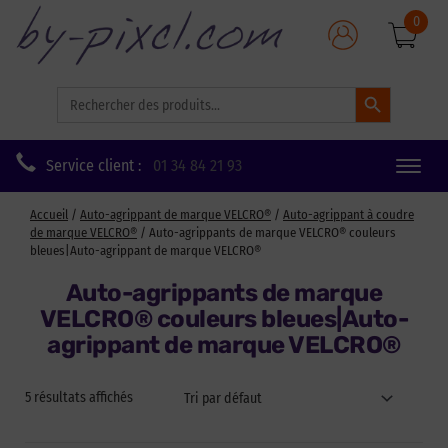
0
Search Button
Search
for:
Service client :
01 34 84 21 93
Toggle
naviga
Accueil
/
Auto-agrippant de marque VELCRO®
/
Auto-agrippant à coudre
de marque VELCRO®
/ Auto-agrippants de marque VELCRO® couleurs
bleues|Auto-agrippant de marque VELCRO®
Auto-agrippants de marque
VELCRO® couleurs bleues|Auto-
agrippant de marque VELCRO®
5 résultats affichés