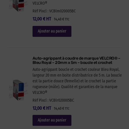
VELCRO®
Réf Pixcl : VCBlm020005BC
12,00
€
HT
14,40
€
TTC
Ajouter au panier
Auto-agrippant à coudre de marque VELCRO® –
Bleu Royal – 20mm x 5m – boucle et crochet
Auto-agrippant boucle et crochet couleur Bleu Royal,
largeur 20 mm en boite distributrice de 5 m. La boucle
est la partie douce (femelle) et le crochet la partie
rugueuse (mâle). Qualité et garanties de la marque
VELCRO®
Réf Pixcl : VCBlr020005BC
12,00
€
HT
14,40
€
TTC
Ajouter au panier