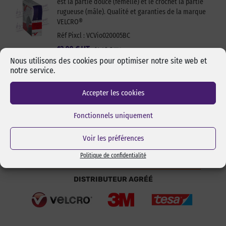
est la partie douce (femelle) et le crochet la partie
rugueuse (mâle). Qualité et garanties de la marque
VELCRO®
Réf Pixcl : VCVio020005BC
12,00
€
HT
14,40
€
TTC
Nous utilisons des cookies pour optimiser notre site web et
notre service.
Ajouter au panier
Accepter les cookies
Fonctionnels uniquement
Voir les préférences
Politique de confidentialité
DISTRIBUTEUR AGRÉÉ