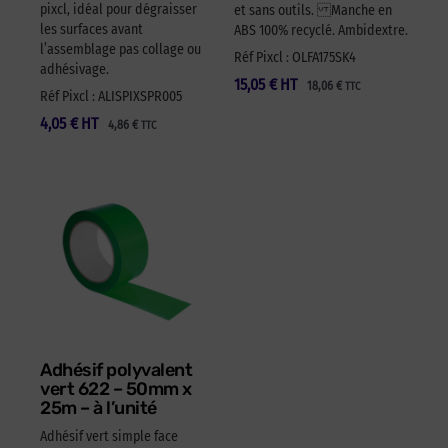
pixcl, idéal pour dégraisser
et sans outils. Manche en
les surfaces avant
ABS 100% recyclé. Ambidextre.
l’assemblage pas collage ou
Réf Pixcl : OLFA175SK4
adhésivage.
15,05
€
HT
18,06
€
TTC
Réf Pixcl : ALISPIXSPR005
4,05
€
HT
4,86
€
TTC
Adhésif polyvalent
vert 622 – 50mm x
25m – à l’unité
Adhésif vert simple face