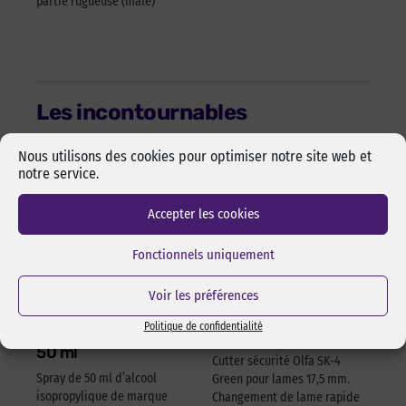
partie rugueuse (mâle)
Les incontournables
Nous utilisons des cookies pour optimiser notre site web et
notre service.
Accepter les cookies
Fonctionnels uniquement
Voir les préférences
Alcool isopropylique
Cutter sécurité Olfa
Politique de confidentialité
by-pixcl en spray de
17,5 mm SK-4 Green
50 ml
Cutter sécurité Olfa SK-4
Spray de 50 ml d’alcool
Green pour lames 17,5 mm.
isopropylique de marque
Changement de lame rapide