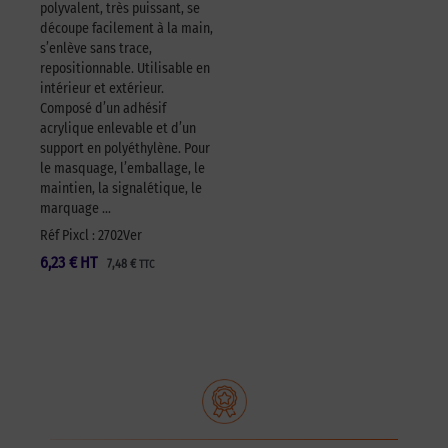
polyvalent, très puissant, se
découpe facilement à la main,
s’enlève sans trace,
repositionnable. Utilisable en
intérieur et extérieur.
Composé d’un adhésif
acrylique enlevable et d’un
support en polyéthylène. Pour
le masquage, l’emballage, le
maintien, la signalétique, le
marquage …
Réf Pixcl : 2702Ver
6,23
€
HT
7,48
€
TTC