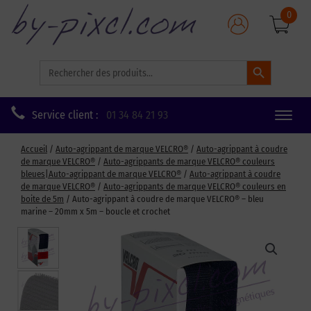
0
Search Button
Search
for:
Service client :
01 34 84 21 93
Toggle
naviga
Accueil
/
Auto-agrippant de marque VELCRO®
/
Auto-agrippant à coudre
de marque VELCRO®
/
Auto-agrippants de marque VELCRO® couleurs
bleues|Auto-agrippant de marque VELCRO®
/
Auto-agrippant à coudre
de marque VELCRO®
/
Auto-agrippants de marque VELCRO® couleurs en
boite de 5m
/ Auto-agrippant à coudre de marque VELCRO® – bleu
marine – 20mm x 5m – boucle et crochet