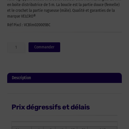
en boite distributrice de 5 m. La boucle est la partie douce (femelle)
et le crochet la partie rugueuse (mâle). Qualité et garanties de la
marque VELCRO®
Réf Pixcl : VCBlm020005BC
quantité
Commander
de
Auto-
agrippant
à
coudre
Description
de
marque
Informations complémentaires
VELCRO®
-
bleu
Prix dégressifs et délais
marine
-
20mm
x