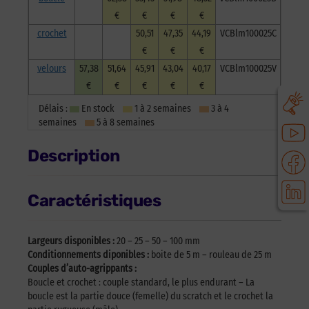
€
€
€
€
crochet
50,51
47,35
44,19
VCBlm100025C
€
€
€
velours
57,38
51,64
45,91
43,04
40,17
VCBlm100025V
€
€
€
€
€
Délais :
En stock
1 à 2 semaines
3 à 4
semaines
5 à 8 semaines
Description
Caractéristiques
Largeurs disponibles :
20 – 25 – 50 – 100 mm
Conditionnements diponibles :
boite de 5 m – rouleau de 25 m
Couples d’auto-agrippants :
Boucle et crochet : couple standard, le plus endurant – La
boucle est la partie douce (femelle) du scratch et le crochet la