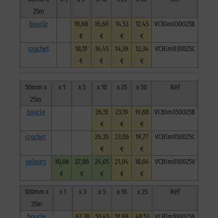
25m
boucle
18,68
16,60
14,53
12,45
VCBlm030025B
€
€
€
€
crochet
18,51
16,45
14,39
12,34
VCBlm030025C
€
€
€
€
50mm x
x 1
x 5
x 10
x 25
x 50
Réf
25m
boucle
26,51
23,19
19,88
VCBlm050025B
€
€
€
crochet
26,35
23,06
19,77
VCBlm050025C
€
€
€
velours
30,06
27,06
24,05
21,04
18,04
VCBlm050025V
€
€
€
€
€
100mm x
x 1
x 3
x 5
x 10
x 25
Réf
25m
boucle
62,38
55,45
51,98
48,52
VCBlm100025B