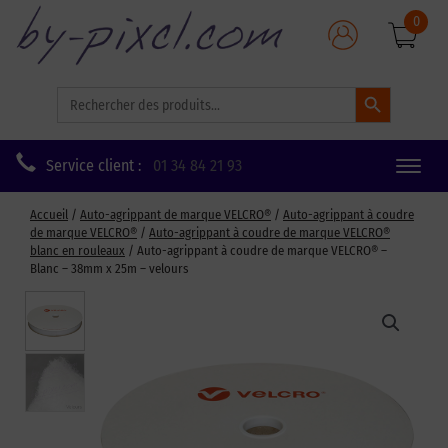
0
Search Button
Search
for:
Service client :
01 34 84 21 93
Toggle
naviga
Accueil
/
Auto-agrippant de marque VELCRO®
/
Auto-agrippant à coudre
de marque VELCRO®
/
Auto-agrippant à coudre de marque VELCRO®
blanc en rouleaux
/ Auto-agrippant à coudre de marque VELCRO® –
Blanc – 38mm x 25m – velours