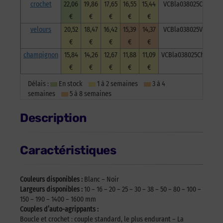
crochet
22,06
19,86
17,65
16,55
15,44
VCBla038025C
€
€
€
€
€
velours
20,52
18,47
16,42
15,39
14,37
VCBla038025V
€
€
€
€
€
champignon
15,84
14,26
12,67
11,88
11,09
VCBla038025Ch
€
€
€
€
€
Délais :
En stock
1 à 2 semaines
3 à 4
semaines
5 à 8 semaines
Description
Caractéristiques
Couleurs disponibles :
Blanc – Noir
Largeurs disponibles :
10 – 16 – 20 – 25 – 30 – 38 – 50 – 80 – 100 –
150 – 190 – 1400 – 1600 mm
Couples d’auto-agrippants :
Boucle et crochet : couple standard, le plus endurant – La