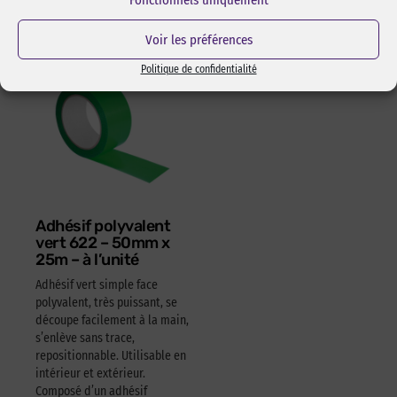
4,05
€
HT
4,86
€
TTC
Voir les préférences
Politique de confidentialité
Adhésif polyvalent
vert 622 – 50mm x
25m – à l’unité
Adhésif vert simple face
polyvalent, très puissant, se
découpe facilement à la main,
s’enlève sans trace,
repositionnable. Utilisable en
intérieur et extérieur.
Composé d’un adhésif