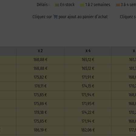
Délais :
En stock
1 à 2 semaines
3 à 4 s
Cliquez sur
pour ajout au panier d’achat
Cliquez 
x 2
x 4
x
168,88 €
165,12 €
161,
168,88 €
165,12 €
161,
175,82 €
171,91 €
168,
178,11 €
174,15 €
170,
175,85 €
171,94 €
168,
175,86 €
171,95 €
168,
178,18 €
174,22 €
170,
175,85 €
171,94 €
168,
€
186,19 €
182,06 €
177,