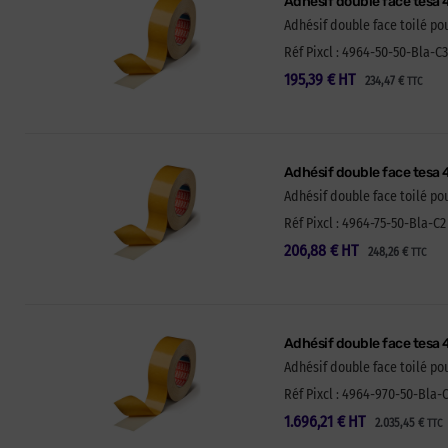
Adhésif double face tesa
Adhésif double face toilé p
Réf Pixcl : 4964-50-50-Bla-C3
195,39
€
HT
234,47
€
TTC
Adhésif double face tesa 
Adhésif double face toilé p
Réf Pixcl : 4964-75-50-Bla-C2
206,88
€
HT
248,26
€
TTC
Adhésif double face tesa 
Adhésif double face toilé p
Réf Pixcl : 4964-970-50-Bla-C
1.696,21
€
HT
2.035,45
€
TTC