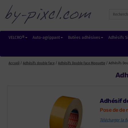
Search
for:
VELCRO®
Auto-agrippant
Butées adhésives
Adhésifs S
Accueil
/
Adhésifs double face
/
Adhésifs Double Face Moquette
/ Adhésifs Dou
Adh
Adhésif do
Pose de de 
Télécharger la f