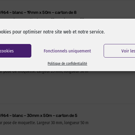
4964 – blanc – 19mm x 50m – carton de 8
our pose de moquette. Largeur 19 mm, longueur 50 m
ookies pour optimiser notre site web et notre service.
 cookies
Fonctionnels uniquement
Voir le
 4964 – blanc – 25mm x 50m – carton de 6
Politique de confidentialité
our pose de moquette. Largeur 25 mm, longueur 50 m
 4964 – blanc – 30mm x 50m – carton de 5
our pose de moquette. Largeur 30 mm, longueur 50 m