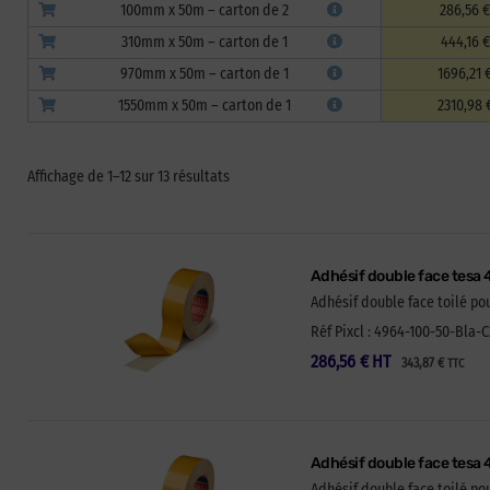
100mm x 50m – carton de 2
286,56 €
310mm x 50m – carton de 1
444,16 €
970mm x 50m – carton de 1
1696,21 
1550mm x 50m – carton de 1
2310,98 
Affichage de 1–12 sur 13 résultats
Adhésif double face tesa 
Adhésif double face toilé p
Réf Pixcl : 4964-100-50-Bla-C
286,56
€
HT
343,87
€
TTC
Adhésif double face tesa 
Adhésif double face toilé p