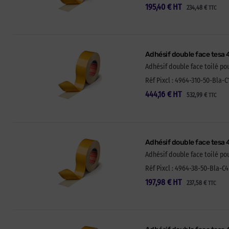
195,40
€
HT
234,48
€
TTC
Adhésif double face tesa 
Adhésif double face toilé p
Réf Pixcl : 4964-310-50-Bla-C
444,16
€
HT
532,99
€
TTC
Adhésif double face tesa
Adhésif double face toilé p
Réf Pixcl : 4964-38-50-Bla-C4
197,98
€
HT
237,58
€
TTC