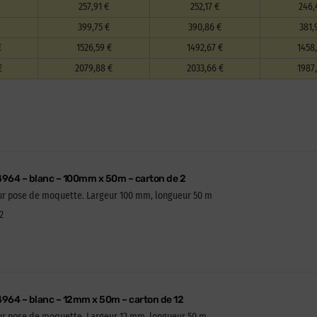
257,91 €
252,17 €
246,
399,75 €
390,86 €
381,
€
1526,59 €
1492,67 €
1458
€
2079,88 €
2033,66 €
1987
4964 – blanc – 100mm x 50m – carton de 2
our pose de moquette. Largeur 100 mm, longueur 50 m
2
4964 – blanc – 12mm x 50m – carton de 12
our pose de moquette. Largeur 12 mm, longueur 50 m