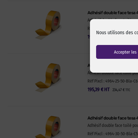
Adhésif double face tesa 
Adhésif double face toilé p
Réf Pixcl : 4964-19-50-Bla-C8
Nous utilisons des c
197,90
€
HT
237,48
€
TTC
Accepter les
Adhésif double face tesa
Adhésif double face toilé p
Réf Pixcl : 4964-25-50-Bla-C6
195,39
€
HT
234,47
€
TTC
Adhésif double face tesa
Adhésif double face toilé p
Réf Pixcl : 4964-30-50-Bla-C5