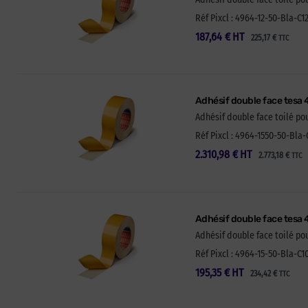
Réf Pixcl : 4964-12-50-Bla-C1
187,64
€
HT
225,17
€
TTC
Adhésif double face tesa 
Adhésif double face toilé p
Réf Pixcl : 4964-1550-50-Bla-
2.310,98
€
HT
2.773,18
€
TTC
Adhésif double face tesa 
Adhésif double face toilé p
Réf Pixcl : 4964-15-50-Bla-C1
195,35
€
HT
234,42
€
TTC