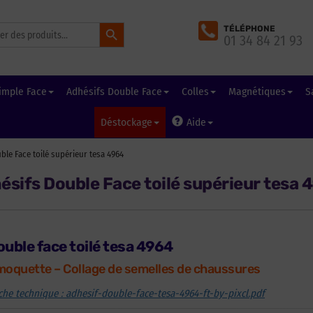
Search Button
TÉLÉPHONE
01 34 84 21 93
imple Face
Adhésifs Double Face
Colles
Magnétiques
S
Déstockage
Aide
ble Face toilé supérieur tesa 4964
ésifs Double Face toilé supérieur tesa 
uble face toilé tesa 4964
moquette – Collage de semelles de chaussures
iche technique : adhesif-double-face-tesa-4964-ft-by-pixcl.pdf