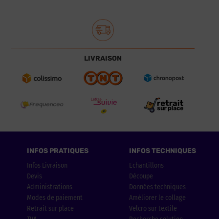
LIVRAISON
INFOS PRATIQUES
INFOS TECHNIQUES
Infos Livraison
Echantillons
Devis
Découpe
Administrations
Données techniques
Modes de paiement
Améliorer le collage
Retrait sur place
Velcro sur textile