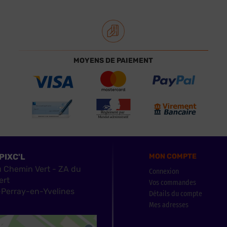
MOYENS DE PAIEMENT
PIXC'L
MON COMPTE
u Chemin Vert - ZA du
Connexion
ert
Vos commandes
Perray-en-Yvelines
Détails du compte
Mes adresses