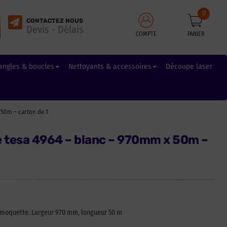
0
CONTACTEZ NOUS
Devis - Délais
COMPTE
PANIER
angles & boucles
Nettoyants & accessoires
Découpe laser
 50m – carton de 1
e tesa 4964 – blanc – 970mm x 50m –
e moquette. Largeur 970 mm, longueur 50 m