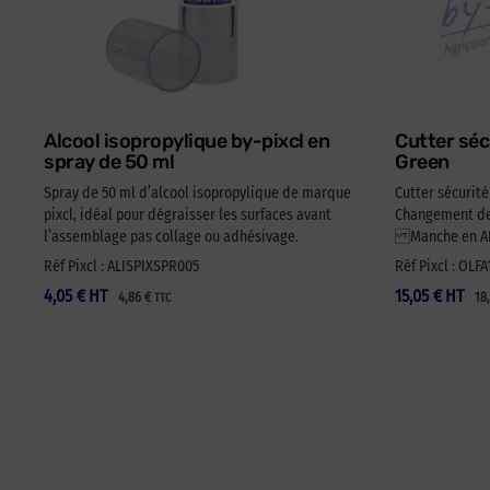
Alcool isopropylique by-pixcl en
Cutter séc
spray de 50 ml
Green
Spray de 50 ml d’alcool isopropylique de marque
Cutter sécurit
pixcl, idéal pour dégraisser les surfaces avant
Changement de 
l’assemblage pas collage ou adhésivage.
Manche en ABS
Réf Pixcl : ALISPIXSPR005
Réf Pixcl : OLF
4,05
€
HT
15,05
€
HT
4,86
€
18
TTC