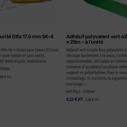
urité Olfa 17,5 mm SK-4
Adhésif polyvalent vert 
x 25m – à l’unité
é Olfa SK-4 Green pour lames 17,5 mm.
Adhésif vert simple face polyvalent, t
lame rapide et sans outils.
découpe facilement à la main, s’enlèv
 100% recyclé. Ambidextre.
repositionnable. Utilisable en intérie
Composé d’un adhésif acrylique enlev
A175SK4
support en polyéthylène. Pour le ma
,06
€
TTC
l’emballage, le maintien, la signaléti
marquage …
Réf Pixcl : 2702Ver
6,23
€
HT
7,48
€
TTC