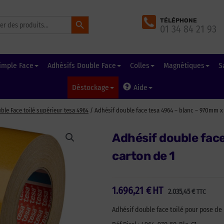
Search Button
TÉLÉPHONE
01 34 84 21 93
imple Face
Adhésifs Double Face
Colles
Magnétiques
S
Déstockage
Aide
ble Face toilé supérieur tesa 4964
/ Adhésif double face tesa 4964 – blanc – 970mm x
Adhésif double fac
carton de 1
1.696,21
€
HT
2.035,45
€
TTC
Adhésif double face toilé pour pose d