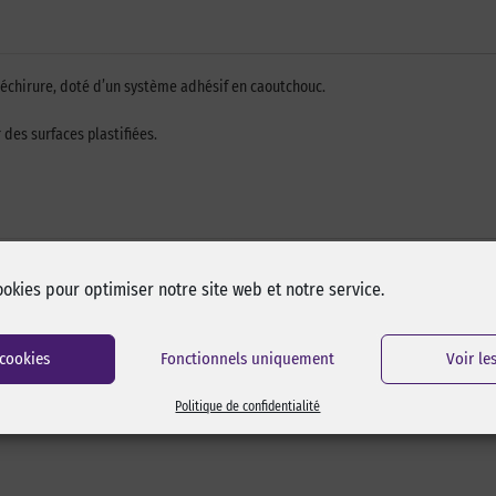
 déchirure, doté d’un système adhésif en caoutchouc.
 des surfaces plastifiées.
ookies pour optimiser notre site web et notre service.
 cookies
Fonctionnels uniquement
Voir le
Politique de confidentialité