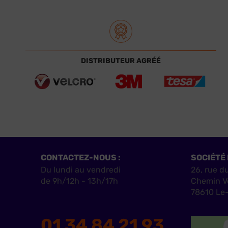
DISTRIBUTEUR AGRÉÉ
CONTACTEZ-NOUS :
SOCIÉTÉ 
Du lundi au vendredi
26, rue d
de 9h/12h - 13h/17h
Chemin V
78610 Le-
01 34 84 21 93