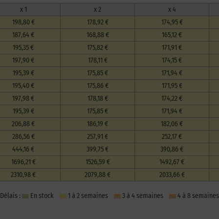
x 1
x 2
x 4
198,80 €
178,92 €
174,95 €
187,64 €
168,88 €
165,12 €
195,35 €
175,82 €
171,91 €
197,90 €
178,11 €
174,15 €
195,39 €
175,85 €
171,94 €
195,40 €
175,86 €
171,95 €
197,98 €
178,18 €
174,22 €
195,39 €
175,85 €
171,94 €
206,88 €
186,19 €
182,06 €
286,56 €
257,91 €
252,17 €
444,16 €
399,75 €
390,86 €
1696,21 €
1526,59 €
1492,67 €
2310,98 €
2079,88 €
2033,66 €
Délais :
En stock
1 à 2 semaines
3 à 4 semaines
4 à 8 semaines