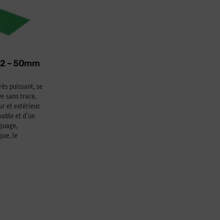
622 – 50mm
rès puissant, se
e sans trace,
ur et extérieur.
able et d’un
squage,
que, le