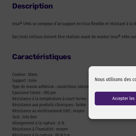
Description
tesa® 4964 se compose d’un support en tissu flexible et résistant à la
Des tests initiaux doivent être réalisés avant de monter tesa® 4964 sur
Caractéristiques
Couleur : blanc
Nous utilisons des c
Support : toile
Type de masse adhésive : caoutchouc naturel
Epaisseur totale : 390 µm
Accepter les
Résistance à la température à court terme : 110 °C
Résistance aux produits chimiques : faible
Résistance au vieillissement (UV) : moyen
Tack : très bon
Allongement à la rupture : 6 %
Résistance à l’humidité : moyen
Résistance à la rupture : 80 N/cm