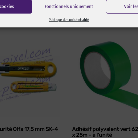
 cookies
Fonctionnels uniquement
Voir le
Politique de confidentialité
urité Olfa 17,5 mm SK-4
Adhésif polyvalent vert 
x 25m – à l’unité