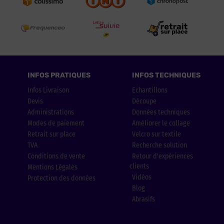
INFOS PRATIQUES
INFOS TECHNIQUES
Infos Livraison
Echantillons
Devis
Découpe
Administrations
Données techniques
Modes de paiement
Améliorer le collage
Retrait sur place
Velcro sur textile
TVA
Recherche solution
Conditions de vente
Retour d'expériences
clients
Mentions Légales
Vidéos
Protection des données
Blog
Abrasifs