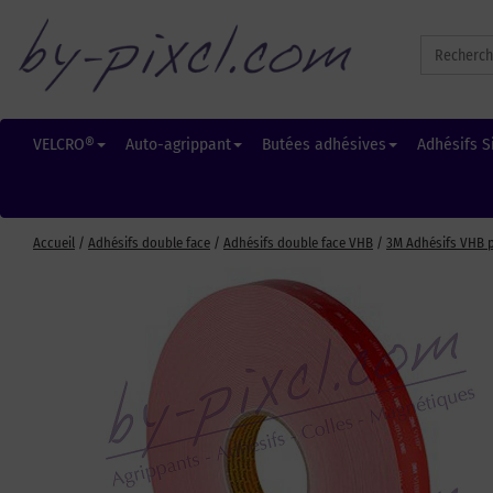
Search
for:
VELCRO®
Auto-agrippant
Butées adhésives
Adhésifs S
Accueil
/
Adhésifs double face
/
Adhésifs double face VHB
/
3M Adhésifs VHB p