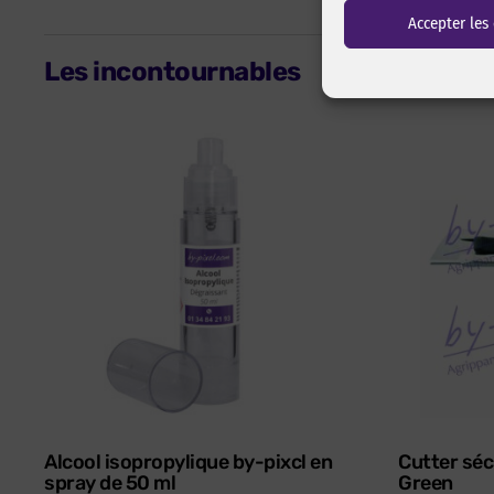
Accepter les
Les incontournables
Alcool isopropylique by-pixcl en
Cutter séc
spray de 50 ml
Green