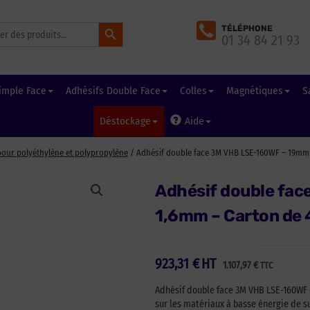
Search Button
TÉLÉPHONE
01 34 84 21 93
imple Face
Adhésifs Double Face
Colles
Magnétiques
S
Déstockage
Aide
our polyéthylène et polypropylène
/ Adhésif double face 3M VHB LSE-160WF – 19mm 
Adhésif double fa
1,6mm – Carton de 
923,31
€
HT
1.107,97
€
TTC
Adhésif double face 3M VHB LSE-160WF 
sur les matériaux à basse énergie de s