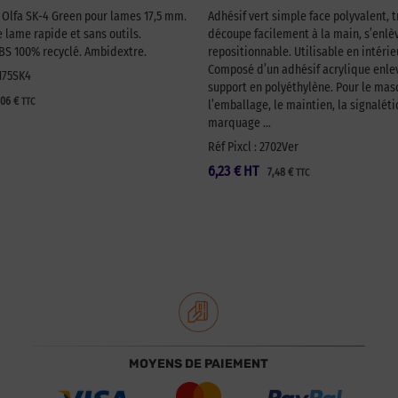
é Olfa SK-4 Green pour lames 17,5 mm.
Adhésif vert simple face polyvalent, t
lame rapide et sans outils.
découpe facilement à la main, s’enlèv
 100% recyclé. Ambidextre.
repositionnable. Utilisable en intérie
Composé d’un adhésif acrylique enlev
A175SK4
support en polyéthylène. Pour le ma
,06
€
TTC
l’emballage, le maintien, la signaléti
marquage …
Réf Pixcl : 2702Ver
6,23
€
HT
7,48
€
TTC
MOYENS DE PAIEMENT