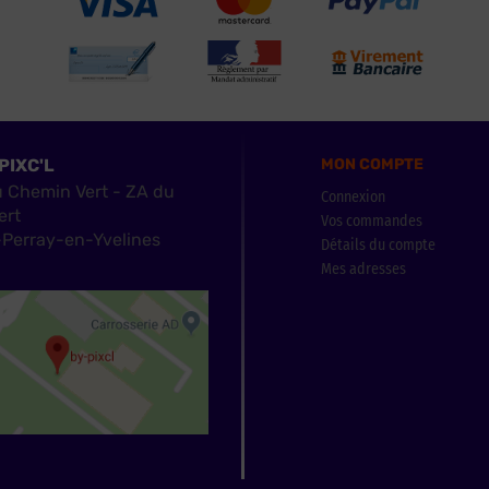
PIXC'L
MON COMPTE
u Chemin Vert - ZA du
Connexion
ert
Vos commandes
Perray-en-Yvelines
Détails du compte
Mes adresses