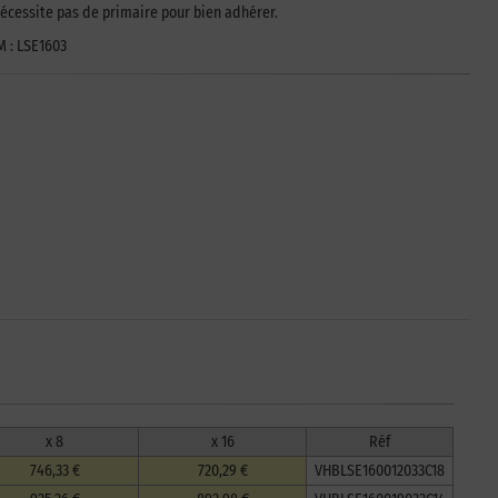
écessite pas de primaire pour bien adhérer.
M : LSE1603
x 8
x 16
Réf
746,33 €
720,29 €
VHBLSE160012033C18