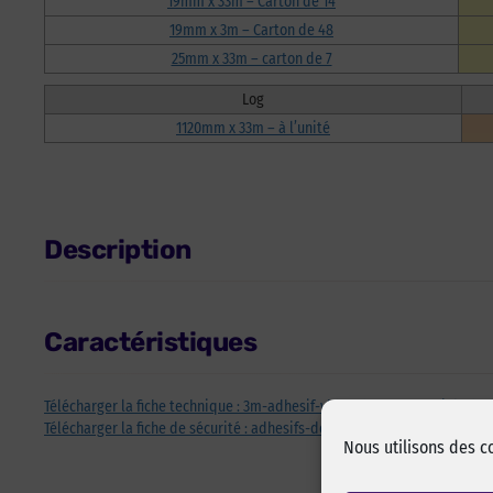
19mm x 33m – Carton de 14
19mm x 3m – Carton de 48
25mm x 33m – carton de 7
Log
1120mm x 33m – à l’unité
Description
Caractéristiques
Télécharger la fiche technique : 3m-adhesif-vhb-fiche-commerciale-by-
Télécharger la fiche de sécurité : adhesifs-double-face-3m-vhb-lse-fds-
Nous utilisons des c