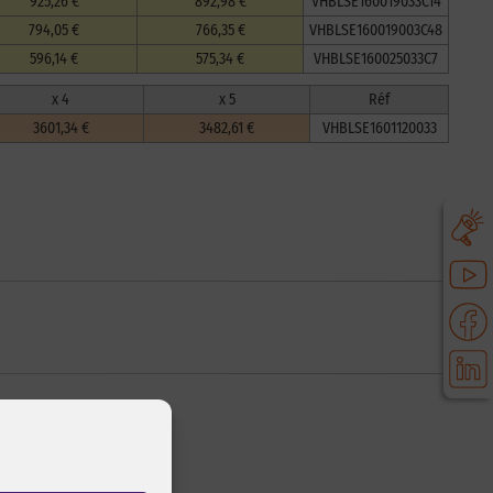
925,26 €
892,98 €
VHBLSE160019033C14
794,05 €
766,35 €
VHBLSE160019003C48
596,14 €
575,34 €
VHBLSE160025033C7
x 4
x 5
Réf
3601,34 €
3482,61 €
VHBLSE1601120033