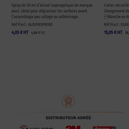
Spray de 50 ml d’alcool isopropylique de marque
Cutter sécurit
pixcl, idéal pour dégraisser les surfaces avant
Changement de 
l’assemblage pas collage ou adhésivage.
Manche en ABS
Réf Pixcl : ALISPIXSPR005
Réf Pixcl : OLF
4,05
€
HT
15,05
€
HT
4,86
€
18
TTC
DISTRIBUTEUR AGRÉÉ