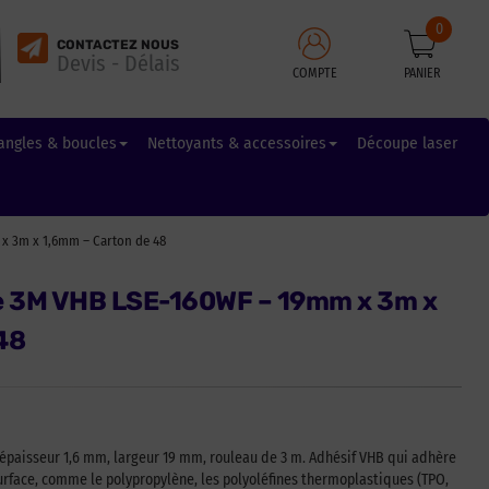
0
CONTACTEZ NOUS
Devis - Délais
COMPTE
PANIER
angles & boucles
Nettoyants & accessoires
Découpe laser
x 3m x 1,6mm – Carton de 48
ce 3M VHB LSE-160WF – 19mm x 3m x
48
épaisseur 1,6 mm, largeur 19 mm, rouleau de 3 m. Adhésif VHB qui adhère
urface, comme le polypropylène, les polyoléfines thermoplastiques (TPO,