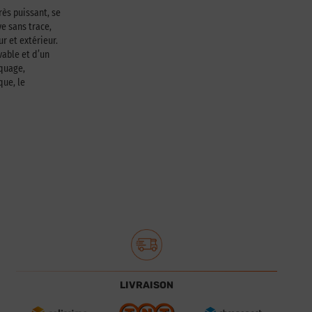
rès puissant, se
e sans trace,
ur et extérieur.
able et d’un
squage,
que, le
LIVRAISON