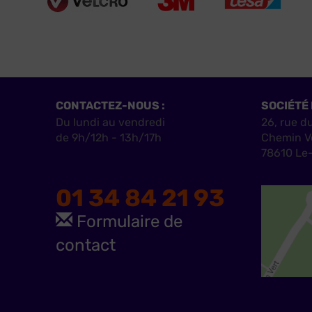
CONTACTEZ-NOUS :
SOCIÉTÉ 
Du lundi au vendredi
26, rue d
de 9h/12h - 13h/17h
Chemin V
78610 Le-
01 34 84 21 93
Formulaire de
contact