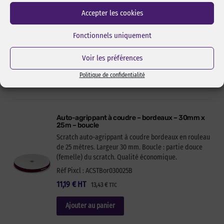
Scratch auto-agrippant à coudre bordeaux en rouleau
Accepter les cookies
de 25 mètres. Largeur 25 mm. Crochet : partie
rugueuse (mâle) du scratch. Qualité économique.
Fonctionnels uniquement
Réf Pixcl : ACSTBor025025C
9,19
€
HT
11,03
€
TTC
Voir les préférences
Ajouter au panier
Politique de confidentialité
Auto-agrippant à coudre – bordeaux – 30mm x
25m – boucle
Scratch auto-agrippant à coudre bordeaux en rouleau
de 25 mètres. Largeur 30 mm. Boucle : partie douce
(femelle) du scratch. Qualité économique.
Réf Pixcl : ACSTBor030025B
11,19
€
HT
13,43
€
TTC
Ajouter au panier