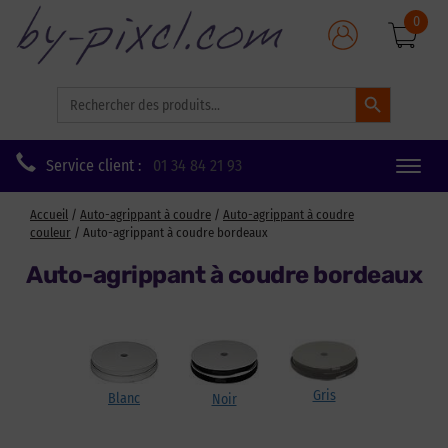
0
Search Button
Search
for:
Service client :
01 34 84 21 93
Toggle
naviga
Accueil
/
Auto-agrippant à coudre
/
Auto-agrippant à coudre
couleur
/ Auto-agrippant à coudre bordeaux
Auto-agrippant à coudre bordeaux
Gris
Blanc
Noir