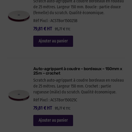
Scratch auto-agrippant à coudre bordeaux en rouleau
de 25 mètres. Largeur 150 mm. Boucle : partie douce
(femelle) du scratch. Qualité économique.
Réf Pixcl : ACSTBor150025B
79,81
€
HT
95,77
€
TTC
Ajouter au panier
Auto-agrippant à coudre – bordeaux – 150mm x
25m – crochet
Scratch auto-agrippant à coudre bordeaux en rouleau
de 25 mètres. Largeur 150 mm. Crochet : partie
rugueuse (mâle) du scratch. Qualité économique.
Réf Pixcl : ACSTBor150025C
79,81
€
HT
95,77
€
TTC
Ajouter au panier