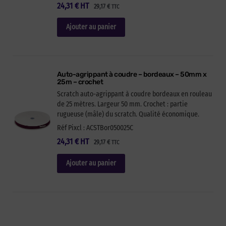
24,31
€
HT
29,17
€
TTC
Ajouter au panier
Auto-agrippant à coudre – bordeaux – 50mm x
25m – crochet
Scratch auto-agrippant à coudre bordeaux en rouleau
de 25 mètres. Largeur 50 mm. Crochet : partie
rugueuse (mâle) du scratch. Qualité économique.
Réf Pixcl : ACSTBor050025C
24,31
€
HT
29,17
€
TTC
Ajouter au panier