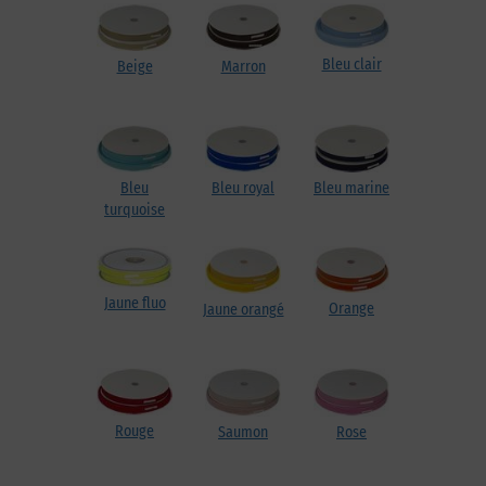
Bleu clair
Beige
Marron
Bleu
Bleu royal
Bleu marine
turquoise
Jaune fluo
Orange
Jaune orangé
Rouge
Saumon
Rose