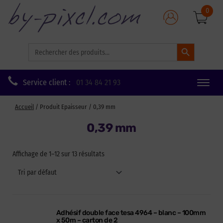
0
Search Button
Search
for:
Service client :
01 34 84 21 93
Toggle
naviga
Accueil
/ Produit Epaisseur / 0,39 mm
0,39 mm
Affichage de 1–12 sur 13 résultats
Adhésif double face tesa 4964 – blanc – 100mm
x 50m – carton de 2