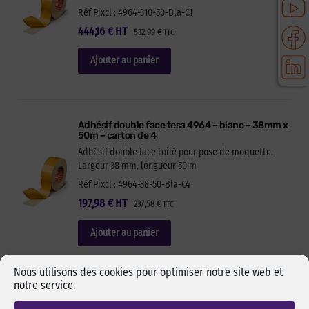
Réf Pixcl : 4964-310-50-Bla-C1
444,16
€
HT
532,99
€
TTC
Ajouter au panier
Adhésif double face tesa 4964 – blanc – 38mm x
50m – carton de 4
Adhésif double face toilé pour pose de moquette.
Largeur 38 mm, longueur 50 m
Réf Pixcl : 4964-38-50-Bla-C4
197,98
€
HT
237,58
€
TTC
Ajouter au panier
Nous utilisons des cookies pour optimiser notre site web et
notre service.
Adhésif double face tesa 4964 – blanc – 50mm x
50m – carton de 3