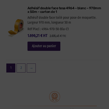
Adhésif double face tesa 4964 – blanc – 970mm
x 50m – carton de 1
Adhésif double face toilé pour pose de moquette.
Largeur 970 mm, longueur 50 m
Réf Pixcl : 4964-970-50-Bla-C1
1.696,21
€
HT
2.035,45
€
TTC
Ajouter au panier
1
2
→