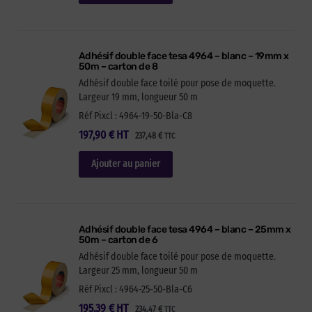
Adhésif double face tesa 4964 – blanc – 19mm x
50m – carton de 8
Adhésif double face toilé pour pose de moquette.
Largeur 19 mm, longueur 50 m
Réf Pixcl : 4964-19-50-Bla-C8
197,90
€
HT
237,48
€
TTC
Ajouter au panier
Adhésif double face tesa 4964 – blanc – 25mm x
50m – carton de 6
Adhésif double face toilé pour pose de moquette.
Largeur 25 mm, longueur 50 m
Réf Pixcl : 4964-25-50-Bla-C6
195,39
€
HT
234,47
€
TTC