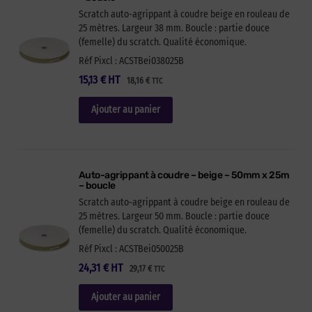
Scratch auto-agrippant à coudre beige en rouleau de
25 mètres. Largeur 38 mm. Boucle : partie douce
(femelle) du scratch. Qualité économique.
Réf Pixcl : ACSTBei038025B
15,13
€
HT
18,16
€
TTC
Ajouter au panier
Auto-agrippant à coudre – beige – 50mm x 25m
– boucle
Scratch auto-agrippant à coudre beige en rouleau de
25 mètres. Largeur 50 mm. Boucle : partie douce
(femelle) du scratch. Qualité économique.
Réf Pixcl : ACSTBei050025B
24,31
€
HT
29,17
€
TTC
Ajouter au panier