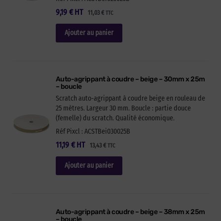
9,19
€
HT
11,03
€
TTC
Ajouter au panier
Auto-agrippant à coudre – beige – 30mm x 25m
– boucle
Scratch auto-agrippant à coudre beige en rouleau de
25 mètres. Largeur 30 mm. Boucle : partie douce
(femelle) du scratch. Qualité économique.
Réf Pixcl : ACSTBei030025B
11,19
€
HT
13,43
€
TTC
Ajouter au panier
Auto-agrippant à coudre – beige – 38mm x 25m
– boucle