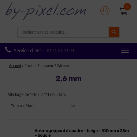
0
Search Button
Search
for:
Service client :
01 34 84 21 93
Toggle
naviga
Accueil
/ Produit Epaisseur / 2,6 mm
2,6 mm
Affichage de 1–12 sur 141 résultats
Auto-agrippant à coudre – beige – 100mm x 25m
– boucle