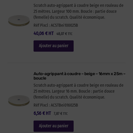
Scratch auto-agrippant à coudre beige en rouleau de
25 mètres. Largeur 100 mm. Boucle : partie douce
(femelle) du scratch. Qualité économique.
Réf Pixcl : ACSTBei100025B
40,06
€
HT
48,07
€
TTC
Ajouter au panier
Auto-agrippant à coudre – beige – 16mm x 25m –
boucle
Scratch auto-agrippant à coudre beige en rouleau de
25 mètres. Largeur 16 mm. Boucle : partie douce
(femelle) du scratch. Qualité économique.
Réf Pixcl : ACSTBei016025B
6,56
€
HT
7,87
€
TTC
Ajouter au panier