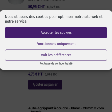
50,95
€
HT
61,14
€
TTC
Nous utilisons des cookies pour optimiser notre site web et
Ajouter au panier
notre service.
Accepter les cookies
Auto-agrippant à coudre – blanc – 16mm x 25m –
Fonctionnels uniquement
boucle
Auto-agrippant 16 mm blanc en qualité économique.
Voir les préférences
Boucle : partie douce (femelle) du scratch. Largeurs 16
mm à 150 mm. Stock permanent. Livraison rapide.
Politique de confidentialité
Réf Pixcl : ACSTBla016025B
4,75
€
HT
5,70
€
TTC
Ajouter au panier
Auto-agrippant à coudre – blanc – 20mm x 25m
– boucle