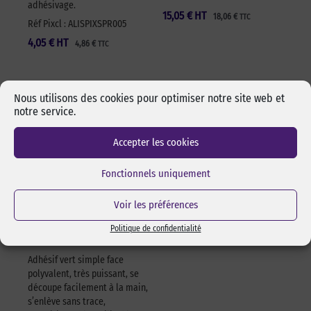
adhésivage.
15,05
€
HT
18,06
€
TTC
Réf Pixcl : ALISPIXSPR005
4,05
€
HT
4,86
€
TTC
Nous utilisons des cookies pour optimiser notre site web et
notre service.
Accepter les cookies
Fonctionnels uniquement
Voir les préférences
Adhésif polyvalent
vert 622 – 50mm x
Politique de confidentialité
25m – à l’unité
Adhésif vert simple face
polyvalent, très puissant, se
découpe facilement à la main,
s’enlève sans trace,