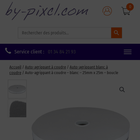
0
Search Button
Search
for:
Service client :
01 34 84 21 93
Toggle
naviga
Accueil
/
Auto-agrippant à coudre
/
Auto-agrippant blanc à
coudre
/ Auto-agrippant à coudre – blanc – 25mm x 25m – boucle