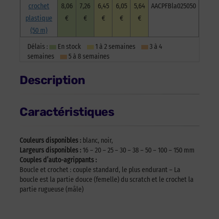
crochet
8,06
7,26
6,45
6,05
5,64
AACPFBla025050
plastique
€
€
€
€
€
(50 m)
Délais :
En stock
1 à 2 semaines
3 à 4
semaines
5 à 8 semaines
Description
Caractéristiques
Couleurs disponibles :
blanc, noir,
Largeurs disponibles :
16 – 20 – 25 – 30 – 38 – 50 – 100 – 150 mm
Couples d’auto-agrippants :
Boucle et crochet : couple standard, le plus endurant – La
boucle est la partie douce (femelle) du scratch et le crochet la
partie rugueuse (mâle)