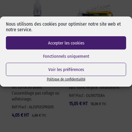
Nous utilisons des cookies pour optimiser notre site web et
notre service.
Accepter les cookies
Alcool isopropylique
Cutter sécurité Olfa
by-pixcl en spray de
17,5 mm SK-4 Green
Fonctionnels uniquement
50 ml
Cutter sécurité Olfa SK-4
Voir les préférences
Spray de 50 ml d’alcool
Green pour lames 17,5 mm.
isopropylique de marque
Changement de lame rapide
Politique de confidentialité
pixcl, idéal pour dégraisser
et sans outils. Manche en
les surfaces avant
ABS 100% recyclé. Ambidextre.
l’assemblage pas collage ou
Réf Pixcl : OLFA175SK4
adhésivage.
15,05
€
HT
18,06
€
TTC
Réf Pixcl : ALISPIXSPR005
4,05
€
HT
4,86
€
TTC