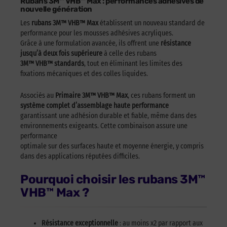
Rubans 3M™ VHB™ Max : performances adhésives de
nouvelle génération
Les
rubans 3M™ VHB™ Max
établissent un nouveau standard de
performance pour les mousses adhésives acryliques.
Grâce à une formulation avancée, ils offrent une
résistance
jusqu’à deux fois supérieure
à celle des rubans
3M™ VHB™ standards
, tout en éliminant les limites des
fixations mécaniques et des colles liquides.
Associés au
Primaire 3M™ VHB™ Max
, ces rubans forment un
système complet d’assemblage haute performance
garantissant une adhésion durable et fiable, même dans des
environnements exigeants. Cette combinaison assure une
performance
optimale sur des surfaces haute et moyenne énergie, y compris
dans des applications réputées difficiles.
Pourquoi choisir les rubans 3M™
VHB™ Max ?
Résistance exceptionnelle
: au moins x2 par rapport aux