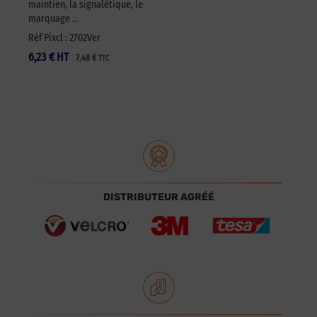
maintien, la signalétique, le
marquage …
Réf Pixcl : 2702Ver
6,23
€
HT
7,48
€
TTC
DISTRIBUTEUR AGRÉÉ