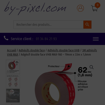
0
Search Button
Search
for:
Service client :
01 34 84 21 93
Toggle
naviga
Accueil
/
Adhésifs double face
/
Adhésifs double face VHB
/
3M adhésifs
VHB MAX
/ Adgésif double face VHB MAX-160 – 19mm x 33m x 1,6mm