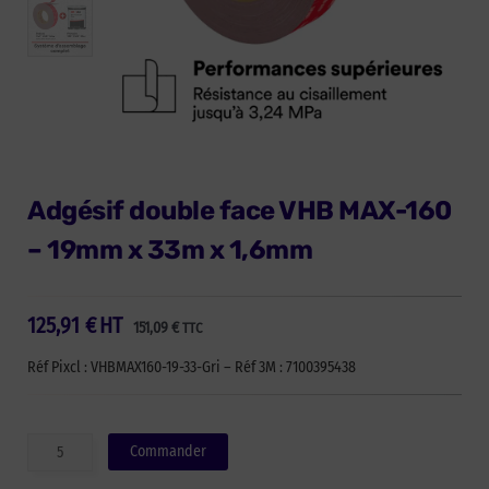
Adgésif double face VHB MAX-160
– 19mm x 33m x 1,6mm
125,91
€
HT
151,09
€
TTC
Réf Pixcl : VHBMAX160-19-33-Gri – Réf 3M : 7100395438
quantité
Commander
de
Adgésif