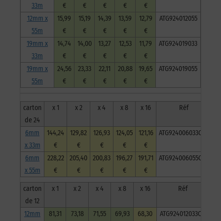
33m
€
€
€
€
€
12mm x
15,99
15,19
14,39
13,59
12,79
ATG924012055
55m
€
€
€
€
€
19mm x
14,74
14,00
13,27
12,53
11,79
ATG924019033
33m
€
€
€
€
€
19mm x
24,56
23,33
22,11
20,88
19,65
ATG924019055
55m
€
€
€
€
€
carton
x 1
x 2
x 4
x 8
x 16
Réf
de 24
6mm
144,24
129,82
126,93
124,05
121,16
ATG924006033C24
x 33m
€
€
€
€
€
6mm
228,22
205,40
200,83
196,27
191,71
ATG924006055C24
x 55m
€
€
€
€
€
carton
x 1
x 2
x 4
x 8
x 16
Réf
de 12
12mm
81,31
73,18
71,55
69,93
68,30
ATG924012033C12