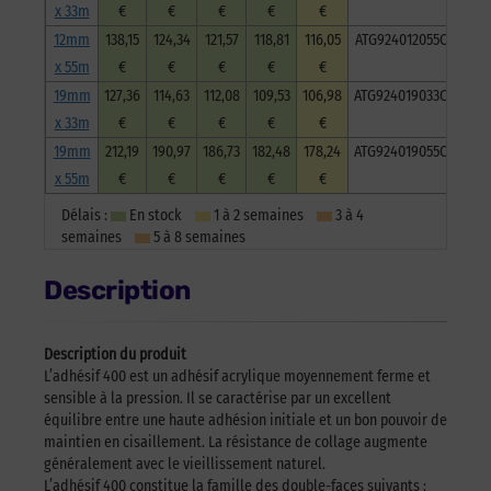
x 33m
€
€
€
€
€
12mm
138,15
124,34
121,57
118,81
116,05
ATG924012055C12
x 55m
€
€
€
€
€
19mm
127,36
114,63
112,08
109,53
106,98
ATG924019033C12
x 33m
€
€
€
€
€
19mm
212,19
190,97
186,73
182,48
178,24
ATG924019055C12
x 55m
€
€
€
€
€
Délais :
En stock
1 à 2 semaines
3 à 4
semaines
5 à 8 semaines
Description
Description du produit
L’adhésif 400 est un adhésif acrylique moyennement ferme et
sensible à la pression. Il se caractérise par un excellent
équilibre entre une haute adhésion initiale et un bon pouvoir de
maintien en cisaillement. La résistance de collage augmente
généralement avec le vieillissement naturel.
L’adhésif 400 constitue la famille des double-faces suivants :