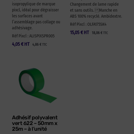
isopropylique de marque
Changement de lame rapide
pixcl, idéal pour dégraisser
et sans outils. Manche en
les surfaces avant
ABS 100% recyclé. Ambidextre.
l’assemblage pas collage ou
Réf Pixcl : OLFA175SK4
adhésivage.
15,05
€
HT
18,06
€
TTC
Réf Pixcl : ALISPIXSPR005
4,05
€
HT
4,86
€
TTC
Adhésif polyvalent
vert 622 – 50mm x
25m – à l’unité