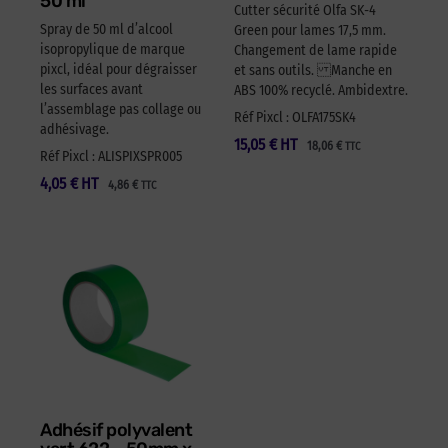
50 ml
Cutter sécurité Olfa SK-4
Spray de 50 ml d’alcool
Green pour lames 17,5 mm.
isopropylique de marque
Changement de lame rapide
pixcl, idéal pour dégraisser
et sans outils. Manche en
les surfaces avant
ABS 100% recyclé. Ambidextre.
l’assemblage pas collage ou
Réf Pixcl : OLFA175SK4
adhésivage.
15,05
€
HT
18,06
€
TTC
Réf Pixcl : ALISPIXSPR005
4,05
€
HT
4,86
€
TTC
Adhésif polyvalent