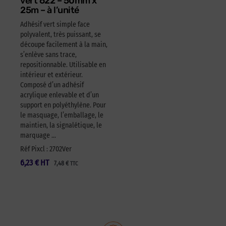
vert 622 – 50mm x
25m – à l’unité
Adhésif vert simple face
polyvalent, très puissant, se
découpe facilement à la main,
s’enlève sans trace,
repositionnable. Utilisable en
intérieur et extérieur.
Composé d’un adhésif
acrylique enlevable et d’un
support en polyéthylène. Pour
le masquage, l’emballage, le
maintien, la signalétique, le
marquage …
Réf Pixcl : 2702Ver
6,23
€
HT
7,48
€
TTC