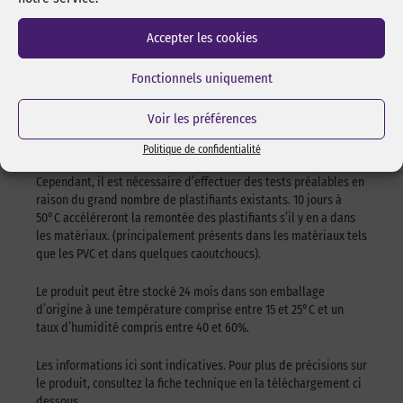
La température d’application idéale est comprise entre 21°C et
Accepter les cookies
38°C. Il est déconseillé d’appliquer l’adhésif sur des surfaces
trop froide (inférieure à 10°C) car il devient trop ferme pour
Fonctionnels uniquement
adhérer correctement. Cependant, l’adhésif se tient
globalement bien à basse température, si il a bien été appliqué
Voir les préférences
correctement.
Politique de confidentialité
Le produit résiste bien aux migrations de plastifiants.
Cependant, il est nécessaire d’effectuer des tests préalables en
raison du grand nombre de plastifiants existants. 10 jours à
50°C accéléreront la remontée des plastifiants s’il y en a dans
les matériaux. (principalement présents dans les matériaux tels
que les PVC et dans quelques caoutchoucs).
Le produit peut être stocké 24 mois dans son emballage
d’origine à une température comprise entre 15 et 25°C et un
taux d’humidité compris entre 40 et 60%.
Les informations ici sont indicatives. Pour plus de précisions sur
le produit, consultez la fiche technique en la téléchargement ci
dessous.