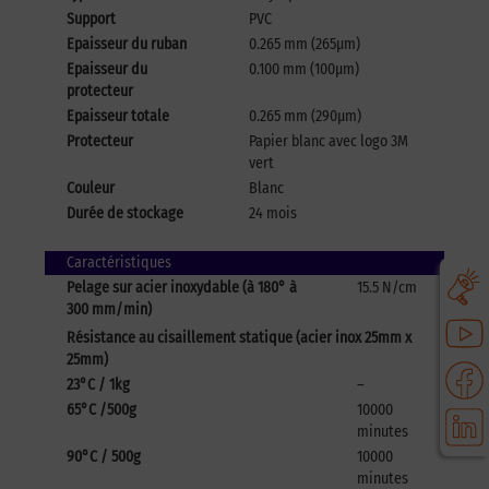
Support
PVC
Epaisseur du ruban
0.265 mm (265μm)
Epaisseur du
0.100 mm (100μm)
protecteur
Epaisseur totale
0.265 mm (290μm)
Protecteur
Papier blanc avec logo 3M
vert
Couleur
Blanc
Durée de stockage
24 mois
Caractéristiques
Pelage sur acier inoxydable (à 180° à
15.5 N/cm
300 mm/min)
Résistance au cisaillement statique (acier inox 25mm x
25mm)
23°C / 1kg
–
65°C /500g
10000
minutes
90°C / 500g
10000
minutes