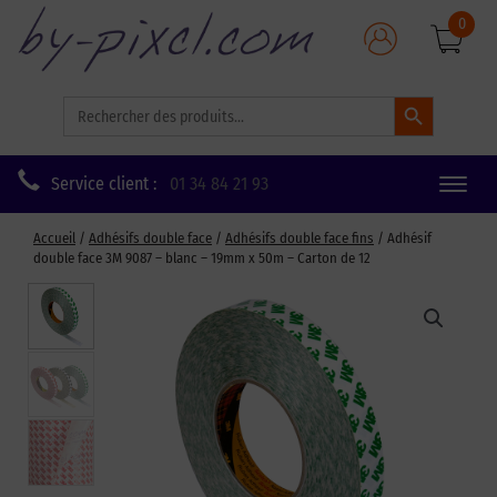
0
Search Button
Search
for:
Service client :
01 34 84 21 93
Toggle
naviga
Accueil
/
Adhésifs double face
/
Adhésifs double face fins
/ Adhésif
double face 3M 9087 – blanc – 19mm x 50m – Carton de 12