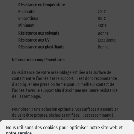
Résistance en température
En pointe
70°C
En continue
85°C
Minimum
-30°C
Résistance aux solvants
Bonne
Résistance aux UV
Excellente
Résistance aux plastifiants
Bonne
Informations complémentaires
La résistance de votre assemblage est liée à la surface de
contact entre l’adhésif et le support. Il est donc recommandé
d’appliquer une pression ferme pour un meilleur contact de
l’adhésif avec le support afin d’avoir une meilleure résistance
de l’assemblage.
Pour obtenir une adhésion optimale, vos surfaces à assembler
doivent être propres, sèches et unifiées. Il est recommandé
d’utiliser pour le nettoyage des surfaces un mélange 50/50
Nous utilisons des cookies pour optimiser notre site web et
d’
alcool isopropylique
et d’eau.(utiliser les précautions
notre service.
d’emploi appropriées pour ces produits)