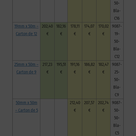
50-
Bla-
C16
19mm x 50m –
202,40
182,16
178,11
174,07
170,02
9087-
Carton de 12
€
€
€
€
€
19-
50-
Bla-
C12
25mm x 50m –
217,23
195,51
191,16
186,82
182,47
9087-
Carton de 9
€
€
€
€
€
25-
50-
Bla-
C9
50mm x 50m
212,40
207,57
202,74
9087-
– Carton de 5
€
€
€
50-
50-
Bla-
C5