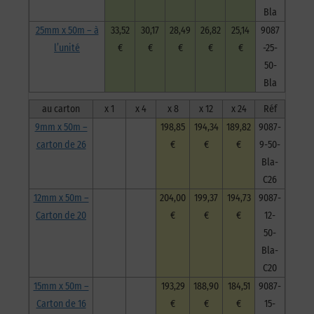
Bla
25mm x 50m – à
33,52
30,17
28,49
26,82
25,14
9087
l’unité
€
€
€
€
€
-25-
50-
Bla
au carton
x 1
x 4
x 8
x 12
x 24
Réf
9mm x 50m –
198,85
194,34
189,82
9087-
carton de 26
€
€
€
9-50-
Bla-
C26
12mm x 50m –
204,00
199,37
194,73
9087-
Carton de 20
€
€
€
12-
50-
Bla-
C20
15mm x 50m –
193,29
188,90
184,51
9087-
Carton de 16
€
€
€
15-