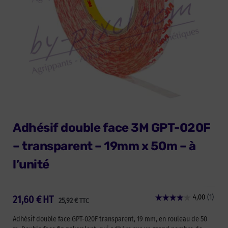
Adhésif double face 3M GPT-020F
– transparent – 19mm x 50m – à
l’unité
21,60
€
HT
25,92
€
TTC
Adhésif double face GPT-020F transparent, 19 mm, en rouleau de 50