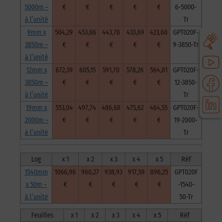
5000m –
€
€
€
€
€
6-5000-
à l’unité
Tr
9mm x
504,29
453,86
443,78
433,69
423,60
GPT020F-
3850m –
€
€
€
€
€
9-3850-Tr
à l’unité
12mm x
672,39
605,15
591,70
578,26
564,81
GPT020F-
3850m –
€
€
€
€
€
12-3850-
à l’unité
Tr
19mm x
553,04
497,74
486,68
475,62
464,55
GPT020F-
2000m –
€
€
€
€
€
19-2000-
à l’unité
Tr
Log
x 1
x 2
x 3
x 4
x 5
Réf
1540mm
1066,96
960,27
938,93
917,59
896,25
GPT020F
x 50m –
€
€
€
€
€
-1540-
à l’unité
50-Tr
Feuilles
x 1
x 2
x 3
x 4
x 5
Réf