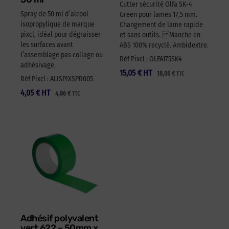
Cutter sécurité Olfa SK-4
Spray de 50 ml d’alcool
Green pour lames 17,5 mm.
isopropylique de marque
Changement de lame rapide
pixcl, idéal pour dégraisser
et sans outils. Manche en
les surfaces avant
ABS 100% recyclé. Ambidextre.
l’assemblage pas collage ou
Réf Pixcl : OLFA175SK4
adhésivage.
15,05
€
HT
18,06
€
TTC
Réf Pixcl : ALISPIXSPR005
4,05
€
HT
4,86
€
TTC
Adhésif polyvalent
vert 622 – 50mm x