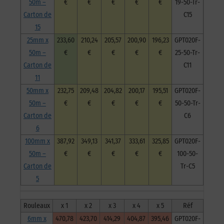
50m –
€
€
€
€
€
19-50-Tr-
Carton de
C15
15
25mm x
233,60
210,24
205,57
200,90
196,23
GPT020F-
50m –
€
€
€
€
€
25-50-Tr-
Carton de
C11
11
50mm x
232,75
209,48
204,82
200,17
195,51
GPT020F-
50m –
€
€
€
€
€
50-50-Tr-
Carton de
C6
6
100mm x
387,92
349,13
341,37
333,61
325,85
GPT020F-
50m –
€
€
€
€
€
100-50-
Carton de
Tr-C5
5
Rouleaux
x 1
x 2
x 3
x 4
x 5
Réf
6mm x
470,78
423,70
414,29
404,87
395,46
GPT020F-