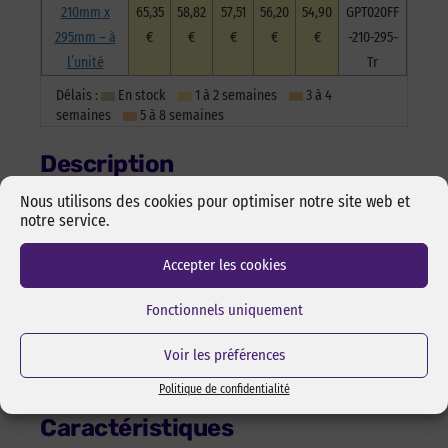
210mm x
65,35
58,82
57,51
56,20
54,90
GPT020FF
295mm – à
€
€
€
€
€
-210-295-
l’unité
Tr
Délais :
En stock
1 à 2 semaines
3 à 4
semaines
5 à 8 semaines
Description
Nous utilisons des cookies pour optimiser notre site web et
notre service.
– Adhésif acrylique modifié sans solvant
– Tack initial élevé
– Adhère sur un grand nombre de substrats (verre, aluminium,
Accepter les cookies
polycarbonate, ABS, acier inoxydable…), même sur les surfaces
difficiles comme le polypropylène.
Fonctionnels uniquement
– Haute résistance à l’humidité
– Haute résistance au pelage et au cisaillement
Voir les préférences
– Résistant aux hautes élevées (190°C à court terme – 90°C à
long terme)
Politique de confidentialité
Caractéristiques