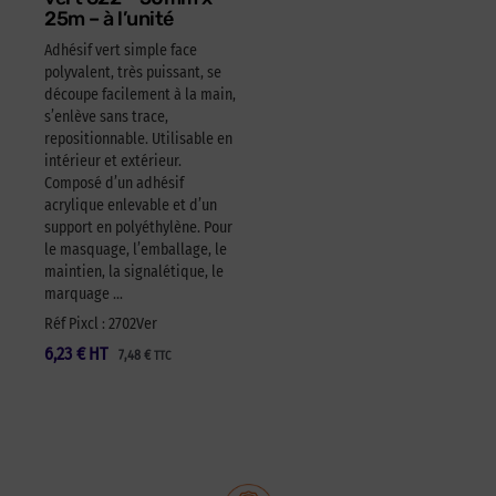
25m – à l’unité
Adhésif vert simple face
polyvalent, très puissant, se
découpe facilement à la main,
s’enlève sans trace,
repositionnable. Utilisable en
intérieur et extérieur.
Composé d’un adhésif
acrylique enlevable et d’un
support en polyéthylène. Pour
le masquage, l’emballage, le
maintien, la signalétique, le
marquage …
Réf Pixcl : 2702Ver
6,23
€
HT
7,48
€
TTC