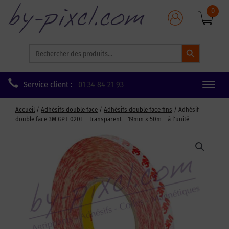
0
Search Button
Search
for:
Service client :
01 34 84 21 93
Toggle
naviga
Accueil
/
Adhésifs double face
/
Adhésifs double face fins
/ Adhésif
double face 3M GPT-020F – transparent – 19mm x 50m – à l’unité