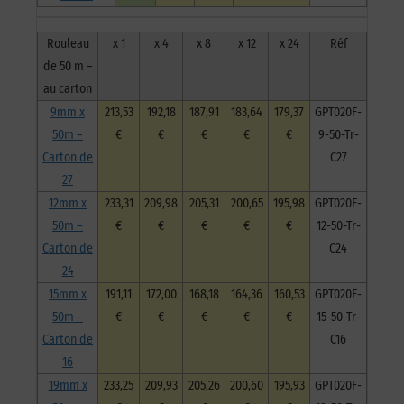
Rouleau
x 1
x 4
x 8
x 12
x 24
Réf
de 50 m –
au carton
9mm x
213,53
192,18
187,91
183,64
179,37
GPT020F-
50m –
€
€
€
€
€
9-50-Tr-
Carton de
C27
27
12mm x
233,31
209,98
205,31
200,65
195,98
GPT020F-
50m –
€
€
€
€
€
12-50-Tr-
Carton de
C24
24
15mm x
191,11
172,00
168,18
164,36
160,53
GPT020F-
50m –
€
€
€
€
€
15-50-Tr-
Carton de
C16
16
19mm x
233,25
209,93
205,26
200,60
195,93
GPT020F-