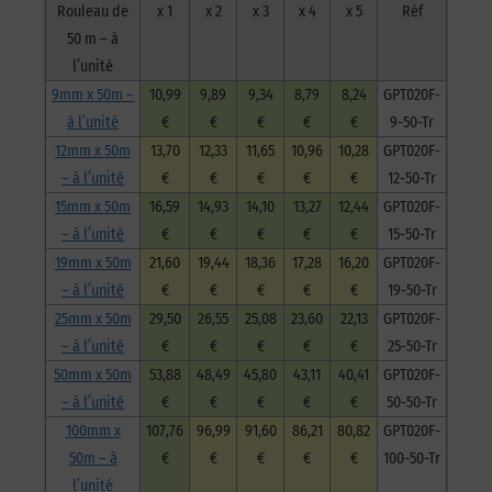
Rouleau de
x 1
x 2
x 3
x 4
x 5
Réf
à
l’unité
50 m – à
l’unité
9mm x 50m –
10,99
9,89
9,34
8,79
8,24
GPT020F-
à l’unité
€
€
€
€
€
9-50-Tr
12mm x 50m
13,70
12,33
11,65
10,96
10,28
GPT020F-
– à l’unité
€
€
€
€
€
12-50-Tr
15mm x 50m
16,59
14,93
14,10
13,27
12,44
GPT020F-
– à l’unité
€
€
€
€
€
15-50-Tr
19mm x 50m
21,60
19,44
18,36
17,28
16,20
GPT020F-
– à l’unité
€
€
€
€
€
19-50-Tr
25mm x 50m
29,50
26,55
25,08
23,60
22,13
GPT020F-
– à l’unité
€
€
€
€
€
25-50-Tr
50mm x 50m
53,88
48,49
45,80
43,11
40,41
GPT020F-
– à l’unité
€
€
€
€
€
50-50-Tr
100mm x
107,76
96,99
91,60
86,21
80,82
GPT020F-
50m – à
€
€
€
€
€
100-50-Tr
l’unité