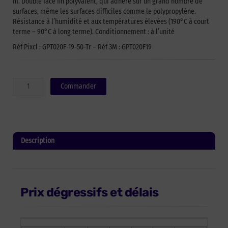
m. Double face fin polyvalent, qui adhère sur un grand nombre de
surfaces, même les surfaces difficiles comme le polypropylène.
Résistance à l’humidité et aux températures élevées (190°C à court
terme – 90°C à long terme). Conditionnement : à l’unité
Réf Pixcl : GPT020F-19-50-Tr – Réf 3M : GPT020F19
quantité
Commander
de
Adhésif
double
face
3M
Description
GPT-
020F
Informations complémentaires
-
transparent
-
Prix dégressifs et délais
19mm
x
50m
-