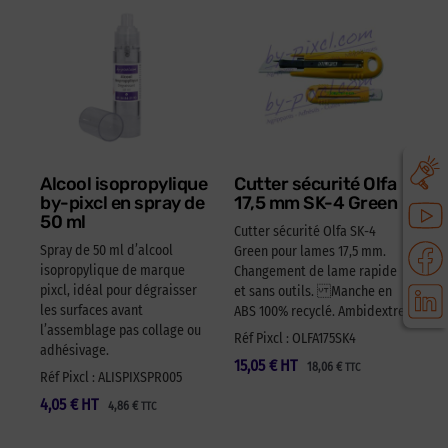
Alcool isopropylique
Cutter sécurité Olfa
by-pixcl en spray de
17,5 mm SK-4 Green
50 ml
Cutter sécurité Olfa SK-4
Spray de 50 ml d’alcool
Green pour lames 17,5 mm.
isopropylique de marque
Changement de lame rapide
pixcl, idéal pour dégraisser
et sans outils. Manche en
les surfaces avant
ABS 100% recyclé. Ambidextre.
l’assemblage pas collage ou
Réf Pixcl : OLFA175SK4
adhésivage.
15,05
€
HT
18,06
€
TTC
Réf Pixcl : ALISPIXSPR005
4,05
€
HT
4,86
€
TTC