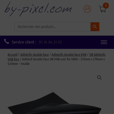
0
Search Button
Search
for:
Service client :
01 34 84 21 93
Toggle
naviga
Accueil
/
Adhésifs double face
/
Adhésifs double face VHB
/
3M Adhésifs
VHB fins
/ Adhésif double face 3M VHB noir fin 5906 – 215mm x 279mm x
0,15mm – Feuille