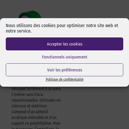
Nous utilisons des cookies pour optimiser notre site web et
notre service.
Accepter les cookies
Fonctionnels uniquement
Adhésif polyvalent
vert 622 – 50mm x
25m – à l’unité
Voir les préférences
Adhésif vert simple face
Politique de confidentialité
polyvalent, très puissant, se
découpe facilement à la main,
s’enlève sans trace,
repositionnable. Utilisable en
intérieur et extérieur.
Composé d’un adhésif
acrylique enlevable et d’un
support en polyéthylène. Pour