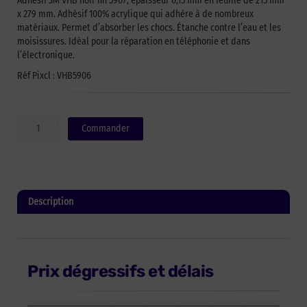
Adhésif 3M VHB noir fin 5907, épaisseur 0,15 mm en feuille de 215 mm
x 279 mm. Adhésif 100% acrylique qui adhère à de nombreux
matériaux. Permet d’absorber les chocs. Étanche contre l’eau et les
moisissures. Idéal pour la réparation en téléphonie et dans
l’électronique.
Réf Pixcl : VHB5906
quantité
Commander
de
Adhésif
double
face
3M
Description
VHB
noir
Informations complémentaires
fin
5906
-
Prix dégressifs et délais
215mm
x
279mm