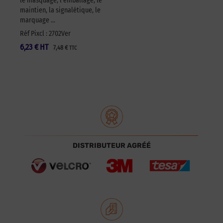
le masquage, l’emballage, le
maintien, la signalétique, le
marquage …
Réf Pixcl : 2702Ver
6,23
€
HT
7,48
€
TTC
DISTRIBUTEUR AGRÉÉ