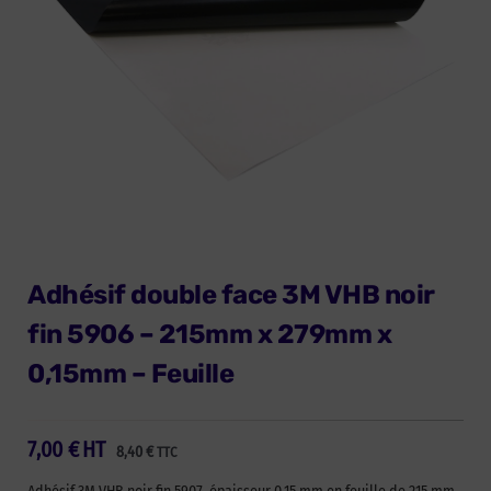
Adhésif double face 3M VHB noir
fin 5906 – 215mm x 279mm x
0,15mm – Feuille
7,00
€
HT
8,40
€
TTC