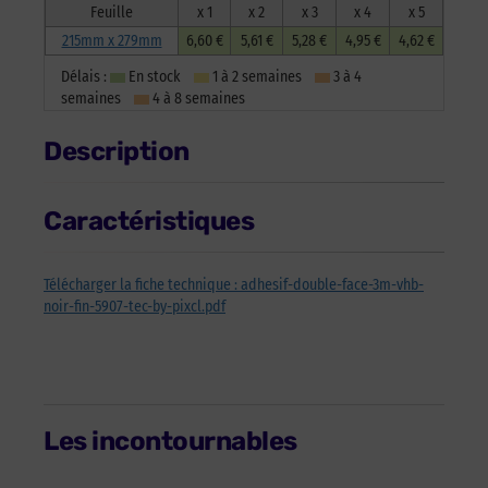
x
Feuille
x 1
x 2
x 3
x 4
x 5
0,15mm
215mm x 279mm
6,60 €
5,61 €
5,28 €
4,95 €
4,62 €
-
Délais :
En stock
1 à 2 semaines
3 à 4
Feuille
semaines
4 à 8 semaines
Description
Caractéristiques
Télécharger la fiche technique : adhesif-double-face-3m-vhb-
noir-fin-5907-tec-by-pixcl.pdf
Les incontournables