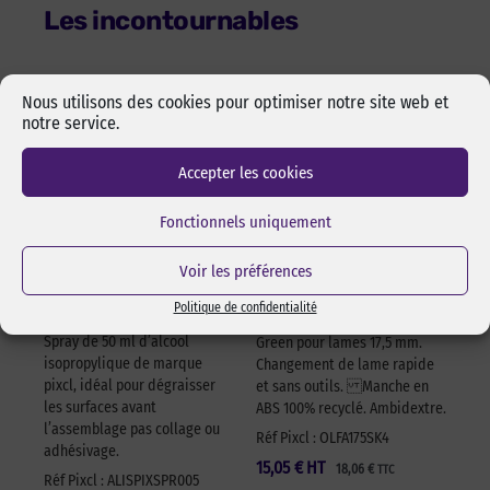
Les incontournables
Nous utilisons des cookies pour optimiser notre site web et
notre service.
Accepter les cookies
Fonctionnels uniquement
Alcool isopropylique
Cutter sécurité Olfa
Voir les préférences
by-pixcl en spray de
17,5 mm SK-4 Green
50 ml
Politique de confidentialité
Cutter sécurité Olfa SK-4
Spray de 50 ml d’alcool
Green pour lames 17,5 mm.
isopropylique de marque
Changement de lame rapide
pixcl, idéal pour dégraisser
et sans outils. Manche en
les surfaces avant
ABS 100% recyclé. Ambidextre.
l’assemblage pas collage ou
Réf Pixcl : OLFA175SK4
adhésivage.
15,05
€
HT
18,06
€
TTC
Réf Pixcl : ALISPIXSPR005