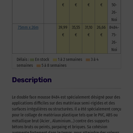
€
€
€
€
50-
26-
Noi
75mm x 26m
39,99
35,55
31,10
26,66
8484-
€
€
€
€
75-
26-
Noi
Délais :
En stock
1 à 2 semaines
3 à 4
semaines
5 à 8 semaines
Description
Le double face mousse 8484 est spécialement désigné pour des
applications difficiles sur des matériaux semi-rigides et des
surfaces irrégulières ou structurées. Il a été spécialement conçu
pour le collage de matériaux plastique tels que le PVC, ABS ou
métallique brut (Acier , Aluminium…) contre des supports
bétons bruts ou peints, parpaing et briques. Sa cohésion
augmente fortement dans le temps, pour atteindre des valeurs