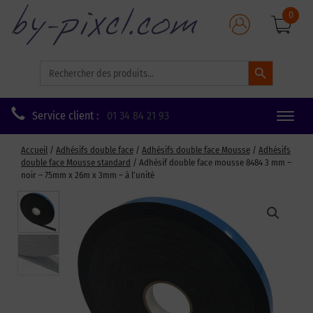
0
Search Button
Search
for:
Service client :
01 34 84 21 93
Toggle
naviga
Accueil
/
Adhésifs double face
/
Adhésifs double face Mousse
/
Adhésifs
double face Mousse standard
/ Adhésif double face mousse 8484 3 mm –
noir – 75mm x 26m x 3mm – à l’unité