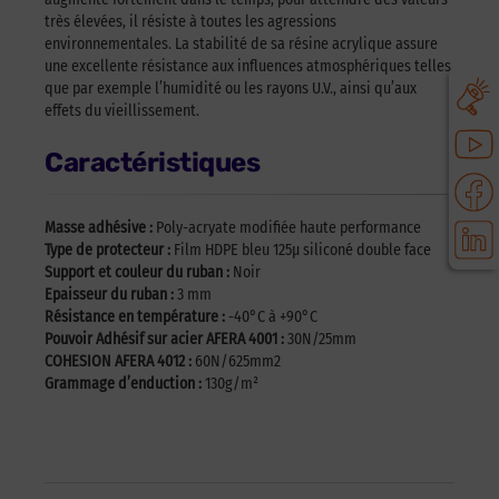
très élevées, il résiste à toutes les agressions
environnementales. La stabilité de sa résine acrylique assure
une excellente résistance aux influences atmosphériques telles
que par exemple l’humidité ou les rayons U.V., ainsi qu’aux
effets du vieillissement.
Caractéristiques
Masse adhésive :
Poly-acryate modifiée haute performance
Type de protecteur :
Film HDPE bleu 125μ siliconé double face
Support et couleur du ruban :
Noir
Epaisseur du ruban :
3 mm
Résistance en température :
-40°C à +90°C
Pouvoir Adhésif sur acier AFERA 4001 :
30N/25mm
COHESION AFERA 4012 :
60N/625mm2
Grammage d’enduction :
130g/m²