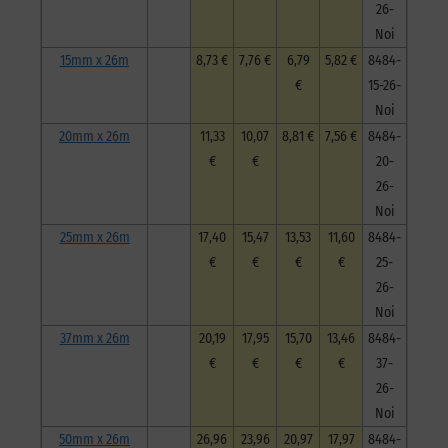
26-
à
l'unité
Noi
15mm x 26m
8,73 €
7,76 €
6,79
5,82 €
8484-
€
15-26-
Noi
20mm x 26m
11,33
10,07
8,81 €
7,56 €
8484-
€
€
20-
26-
Noi
25mm x 26m
17,40
15,47
13,53
11,60
8484-
€
€
€
€
25-
26-
Noi
37mm x 26m
20,19
17,95
15,70
13,46
8484-
€
€
€
€
37-
26-
Noi
50mm x 26m
26,96
23,96
20,97
17,97
8484-