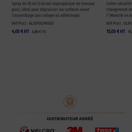
Spray de 50 ml d’alcool isopropylique de marque
Cutter sécurit
pixcl, idéal pour dégraisser les surfaces avant
Changement de 
l’assemblage pas collage ou adhésivage.
Manche en ABS
Réf Pixcl : ALISPIXSPR005
Réf Pixcl : OLF
4,05
€
HT
15,05
€
HT
4,86
€
18
TTC
DISTRIBUTEUR AGRÉÉ