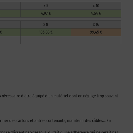
x 5
x 10
€
4,97 €
4,64 €
x 8
x 16
 €
106,08 €
99,45 €
rs nécessaire d’être équipé d’un matériel dont on néglige trop souvent
fermer des cartons et autres contenants, maintenir des câbles… En
ons se glissent par-dessous, du fait d’une adhérence qui ne serait pas