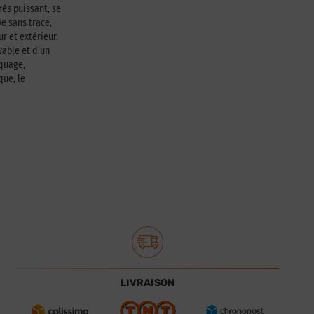
rès puissant, se
e sans trace,
ur et extérieur.
able et d’un
squage,
que, le
LIVRAISON