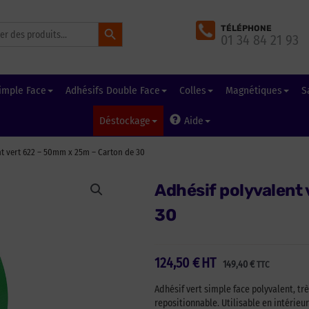
Search Button
TÉLÉPHONE
01 34 84 21 93
imple Face
Adhésifs Double Face
Colles
Magnétiques
S
Déstockage
Aide
nt vert 622 – 50mm x 25m – Carton de 30
Adhésif polyvalent
30
124,50
€
HT
149,40
€
TTC
Adhésif vert simple face polyvalent, tr
repositionnable. Utilisable en intérieu