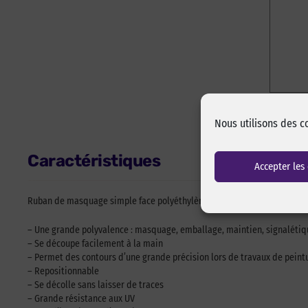
Nous utilisons des c
Caractéristiques
Accepter les
Ruban de masquage simple face polyéthylène embossé vert enduit d’une 
– Une grande polyvalence : masquage, emballage, maintien, signalétiq
– Se découpe facilement à la main
– Permet des contours d’une grande précision lors de travaux de peint
– Repositionnable
– Se décolle sans laisser de traces
– Grande résistance aux UV