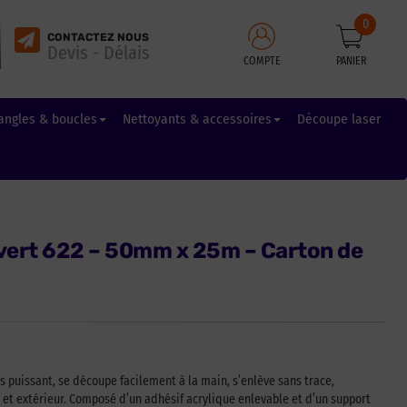
0
CONTACTEZ NOUS
Devis - Délais
COMPTE
PANIER
angles & boucles
Nettoyants & accessoires
Découpe laser
 vert 622 – 50mm x 25m – Carton de
ès puissant, se découpe facilement à la main, s’enlève sans trace,
r et extérieur. Composé d’un adhésif acrylique enlevable et d’un support