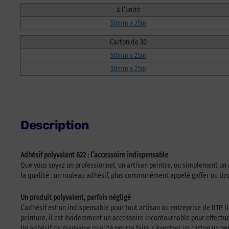
à l’unité
50mm x 25m
Carton de 30
50mm x 25m
50mm x 25m
Description
Adhésif polyvalent 622 : l’accessoire indispensable
Que vous soyez un professionnel, un artisan peintre, ou simplement un 
la qualité : un rouleau adhésif, plus communément appelé gaffer ou tiro
Un produit polyvalent, parfois négligé
L’adhésif est un indispensable pour tout artisan ou entreprise de BTP. 
peinture, il est évidemment un accessoire incontournable pour effectuer
Un adhésif de mauvaise qualité pourra faire s’éventrer un carton un peu