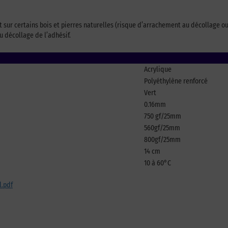
et sur certains bois et pierres naturelles (risque d’arrachement au décollage o
au décollage de l’adhésif.
Acrylique
Polyéthylène renforcé
Vert
0.16mm
750 gf/25mm
560gf/25mm
800gf/25mm
14 cm
10 à 60°C
l.pdf