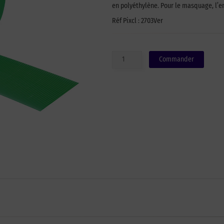
en polyéthylène. Pour le masquage, l’e
Réf Pixcl : 2703Ver
quantité
Commander
de
Adhésif
polyvalent
vert
622
-
50mm
x
25m
-
Carton
de
30