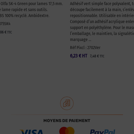
é Olfa SK-4 Green pour lames 17,5 mm.
Adhésif vert simple face polyvalent, t
lame rapide et sans outils.
découpe facilement à la main, s’enlèv
 100% recyclé. Ambidextre.
repositionnable. Utilisable en intérie
Composé d’un adhésif acrylique enlev
A175SK4
support en polyéthylène. Pour le ma
,06
€
TTC
l’emballage, le maintien, la signaléti
marquage …
Réf Pixcl : 2702Ver
6,23
€
HT
7,48
€
TTC
MOYENS DE PAIEMENT