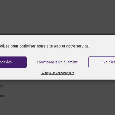
ookies pour optimiser notre site web et notre service.
 cookies
Fonctionnels uniquement
Voir le
Politique de confidentialité
masse adhésive acrylique enlevable. Très bonne résistance à l’abrasion et à 
ue
ure