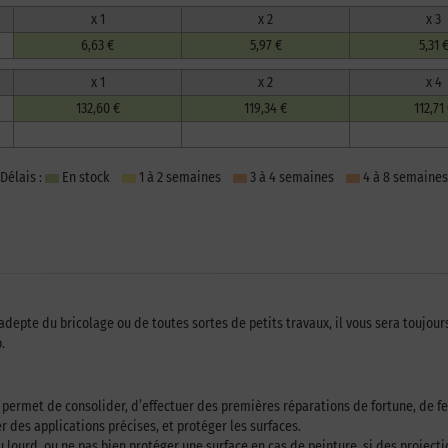
x 1
x 2
x 3
6,63 €
5,97 €
5,31 
x 1
x 2
x 4
132,60 €
119,34 €
112,71
Délais :
En stock
1 à 2 semaines
3 à 4 semaines
4 à 8 semaines
adepte du bricolage ou de toutes sortes de petits travaux, il vous sera toujou
.
Il permet de consolider, d’effectuer des premières réparations de fortune, de 
 des applications précises, et protéger les surfaces.
 lourd, ou ne pas bien protéger une surface en cas de peinture, si des projecti