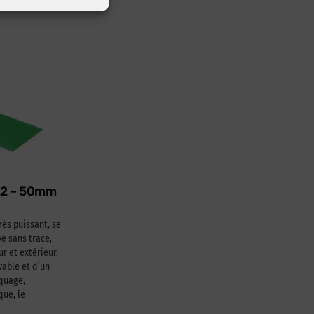
622 – 50mm
rès puissant, se
e sans trace,
ur et extérieur.
able et d’un
squage,
que, le