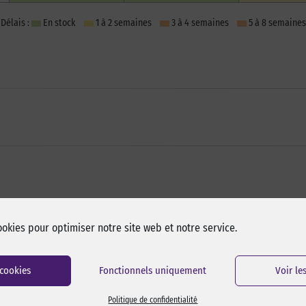
Délais :
En stock
1 à 2 semaines
3 à 4 semaines
5 à 8 semaines
ookies pour optimiser notre site web et notre service.
 cookies
Fonctionnels uniquement
Voir le
Politique de confidentialité