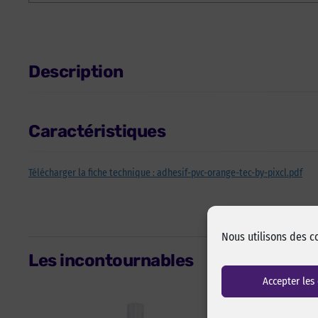
Description
Caractéristiques
Télécharger la fiche technique : adhesif-pvc-orange-tec-by-pixcl.pdf
Nous utilisons des c
Les incontournables
Accepter les