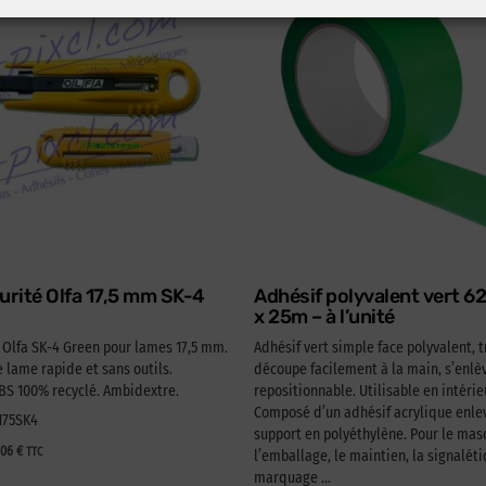
urité Olfa 17,5 mm SK-4
Adhésif polyvalent vert 
x 25m – à l’unité
é Olfa SK-4 Green pour lames 17,5 mm.
Adhésif vert simple face polyvalent, t
lame rapide et sans outils.
découpe facilement à la main, s’enlèv
 100% recyclé. Ambidextre.
repositionnable. Utilisable en intérie
Composé d’un adhésif acrylique enlev
A175SK4
support en polyéthylène. Pour le ma
,06
€
TTC
l’emballage, le maintien, la signaléti
marquage …