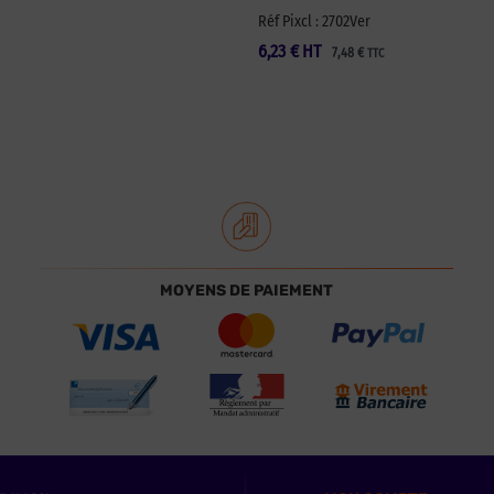
Réf Pixcl : 2702Ver
6,23
€
HT
7,48
€
TTC
MOYENS DE PAIEMENT