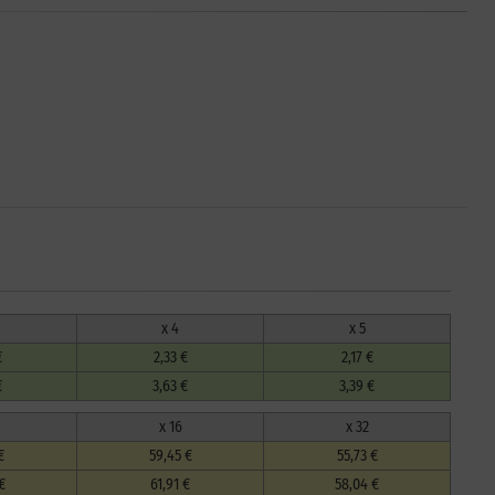
x 4
x 5
€
2,33 €
2,17 €
€
3,63 €
3,39 €
x 16
x 32
€
59,45 €
55,73 €
€
61,91 €
58,04 €