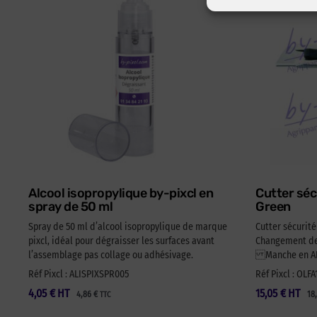
Alcool isopropylique by-pixcl en
Cutter séc
spray de 50 ml
Green
Spray de 50 ml d’alcool isopropylique de marque
Cutter sécurit
pixcl, idéal pour dégraisser les surfaces avant
Changement de 
l’assemblage pas collage ou adhésivage.
Manche en ABS
Réf Pixcl : ALISPIXSPR005
Réf Pixcl : OLF
4,05
€
HT
15,05
€
HT
4,86
€
18
TTC