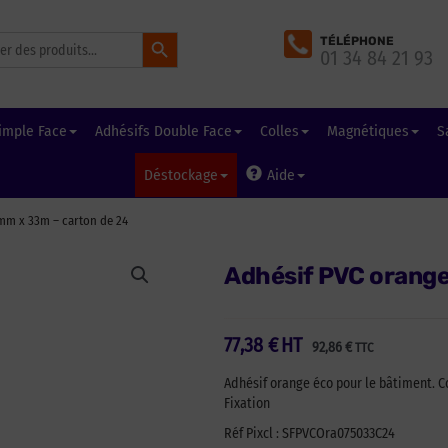
Search Button
TÉLÉPHONE
01 34 84 21 93
imple Face
Adhésifs Double Face
Colles
Magnétiques
S
Déstockage
Aide
mm x 33m – carton de 24
Adhésif PVC orange
77,38
€
HT
92,86
€
TTC
Adhésif orange éco pour le bâtiment. Co
Fixation
Réf Pixcl : SFPVCOra075033C24