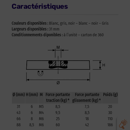
Caractéristiques
Couleurs disponibles :
Blanc, gris, noir – blanc – noir – Gris
Largeurs disponibles :
31 mm
Conditionnements diponibles :
à l’unité – carton de 360
Ø (mm)
H (mm)
M
Force portante
Force portante
Poids (g)
traction (kg) *
glissement (kg) *
31
6
M5
8,5
7,5
20
43
6
M4
9,5
8,5
30
66
8
M6
25
18
110
88
8,5
M6
60
42
186