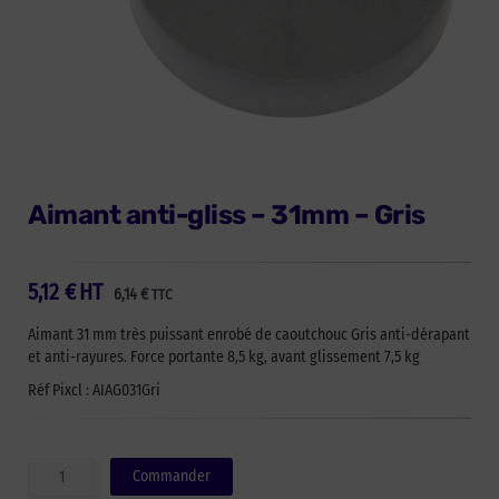
Aimant anti-gliss – 31mm – Gris
5,12
€
HT
6,14
€
TTC
Aimant 31 mm très puissant enrobé de caoutchouc Gris anti-dérapant
et anti-rayures. Force portante 8,5 kg, avant glissement 7,5 kg
Réf Pixcl : AIAG031Gri
quantité
Commander
de