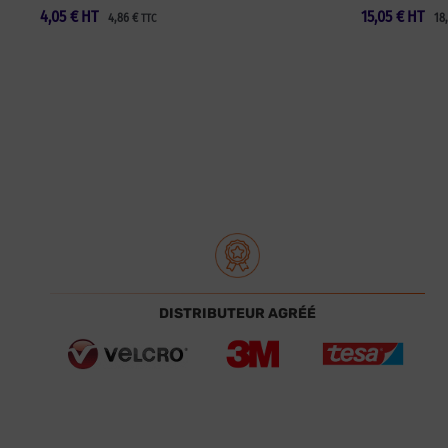
4,05
€
HT
15,05
€
HT
4,86
€
18
TTC
DISTRIBUTEUR AGRÉÉ