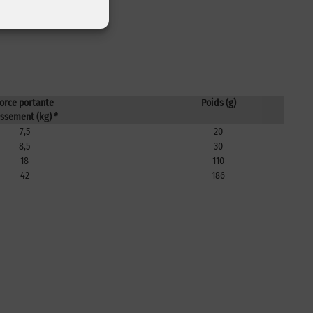
orce portante
Poids (g)
issement (kg) *
7,5
20
8,5
30
18
110
42
186