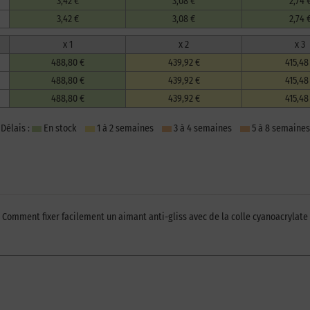
3,42 €
3,08 €
2,74 
3,42 €
3,08 €
2,74 
x 1
x 2
x 3
488,80 €
439,92 €
415,48
488,80 €
439,92 €
415,48
488,80 €
439,92 €
415,48
Délais :
En stock
1 à 2 semaines
3 à 4 semaines
5 à 8 semaines
Comment fixer facilement un aimant anti-gliss avec de la colle cyanoacrylate