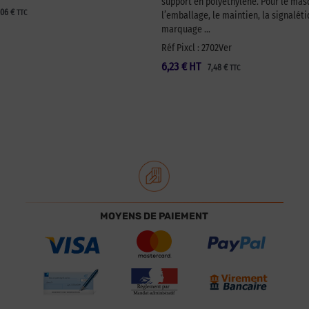
support en polyéthylène. Pour le ma
,06
€
TTC
l’emballage, le maintien, la signaléti
marquage …
Réf Pixcl : 2702Ver
6,23
€
HT
7,48
€
TTC
MOYENS DE PAIEMENT