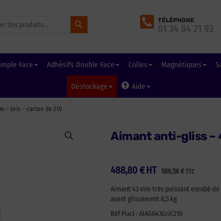
Search Button
TÉLÉPHONE
01 34 84 21 93
imple Face
Adhésifs Double Face
Colles
Magnétiques
S
Déstockage
Aide
m – Gris – carton de 210
Aimant anti-gliss –
488,80
€
HT
586,56
€
TTC
Aimant 43 mm très puissant enrobé de c
avant glissement 8,5 kg
Réf Pixcl : AIAG043GriC210