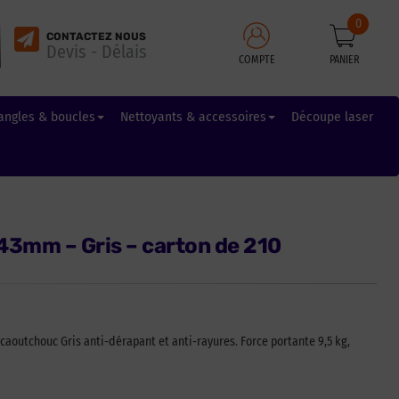
0
CONTACTEZ NOUS
Devis - Délais
COMPTE
PANIER
angles & boucles
Nettoyants & accessoires
Découpe laser
 43mm – Gris – carton de 210
aoutchouc Gris anti-dérapant et anti-rayures. Force portante 9,5 kg,