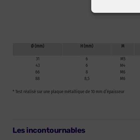
Ø (mm)
H (mm)
M
31
6
M5
43
6
M4
66
8
M6
88
8,5
M6
* Test réalisé sur une plaque métallique de 10 mm d’épaisseur
Les incontournables