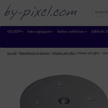
Search
for:
VELCRO®
Auto-agrippant
Butées adhésives
Adhésifs S
Accueil
/
Magnétiques et aimants
/
Aimants anti-gliss
/ Aimant anti-gliss – 43m