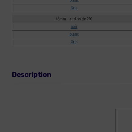
blanc
Gris
43mm – carton de 210
noir
blanc
Gris
Description