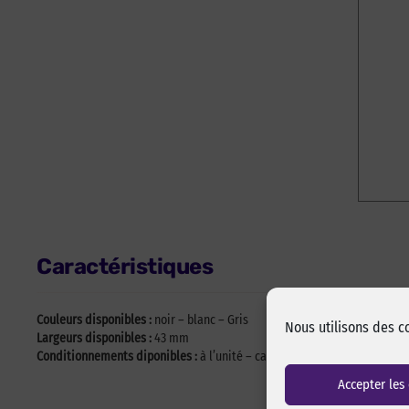
Caractéristiques
Couleurs disponibles :
noir – blanc – Gris
Nous utilisons des c
Largeurs disponibles :
43 mm
Conditionnements diponibles :
à l’unité – carton de 210
Accepter les