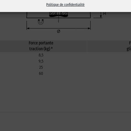
Politique de confidentialité
Force portante
F
traction (kg) *
gl
8,5
9,5
25
60