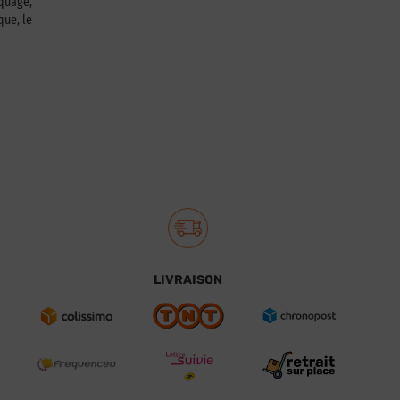
squage,
que, le
LIVRAISON