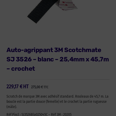
Auto-agrippant 3M Scotchmate
SJ 3526 – blanc – 25,4mm x 45,7m
– crochet
229,17
€
HT
275,00
€
TTC
Scratch de marque 3M avec adhésif standard. Rouleaux de 45,7 m. La
boucle est la partie douce (femelle) et le crochet la partie rugueuse
(mâle).
Réf Pixcl : SJ3526Bla025045C – Réf 3M : 20205