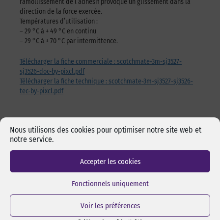
ramollissement de l’adhésif provoque un glissement dans la
direction de la force exercée.
Températures d’utilisation :
– 29 °C à + 49 °C en continu
– 29 °C à + 70 °C par intermittence.
Télécharger la fiche commerciale : scotchmate-3m-sj3527-
sj3526-doc-by-pixcl.pdf
Télécharger la fiche technique : scotchmate-3m-sj3527-sj3526-
tec-by-pixcl.pdf
Nous utilisons des cookies pour optimiser notre site web et
notre service.
Les incontournables
Accepter les cookies
Fonctionnels uniquement
Voir les préférences