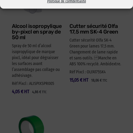
Politique de confidentialité
Alcool isopropylique
Cutter sécurité Olfa
by-pixcl en spray de
17,5 mm SK-4 Green
50 ml
Cutter sécurité Olfa SK-4
Spray de 50 ml d’alcool
Green pour lames 17,5 mm.
isopropylique de marque
Changement de lame rapide
pixcl, idéal pour dégraisser
et sans outils. Manche en
les surfaces avant
ABS 100% recyclé. Ambidextre.
l’assemblage pas collage ou
Réf Pixcl : OLFA175SK4
adhésivage.
15,05
€
HT
18,06
€
TTC
Réf Pixcl : ALISPIXSPR005
4,05
€
HT
4,86
€
TTC