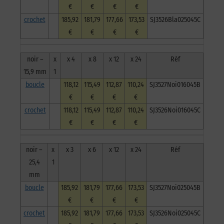
€
€
€
€
crochet
185,92
181,79
177,66
173,53
SJ3526Bla025045C
€
€
€
€
noir –
x
x 4
x 8
x 12
x 24
Réf
15,9 mm
1
boucle
118,12
115,49
112,87
110,24
SJ3527Noi016045B
€
€
€
€
crochet
118,12
115,49
112,87
110,24
SJ3526Noi016045C
€
€
€
€
noir –
x
x 3
x 6
x 12
x 24
Réf
25,4
1
mm
boucle
185,92
181,79
177,66
173,53
SJ3527Noi025045B
€
€
€
€
crochet
185,92
181,79
177,66
173,53
SJ3526Noi025045C