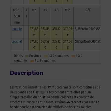
€
€
€
€
noir –
x
x 2
x 4
x 8
x 16
Réf
50,8
1
mm
boucle
371,85
363,58
355,32
347,06
SJ3526Noi050045B
€
€
€
€
crochet
371,85
363,58
355,32
347,06
SJ3526Noi050045C
€
€
€
€
Délais :
En stock
1 à 2 semaines
3 à 4
semaines
5 à 8 semaines
Description
Les fixations industrielles 3M™ Scotchmate sont constituées de
deux bandes de tissu qui s’accrochent entre elles par une
simple pression du doigt. La bande crochet est couverte de
crochets minuscules et rigides, environ 46 crochets par cm2. La
bande boucle est couverte de milliers de boucles souples.