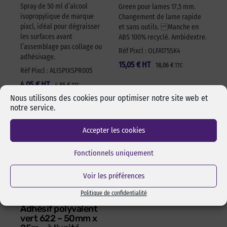
Spray de 50 ml d’alcool
Green pour lames 17,5 mm.
isopropylique de marque
Changement de lame rapide
pixcl, idéal pour dégraisser
et sans outils. Manche en
les surfaces avant
ABS 100% recyclé. Ambidextre.
l’assemblage pas collage ou
Réf Pixcl : OLFA175SK4
adhésivage.
15,05
€
HT
18,06
€
TTC
Réf Pixcl : ALISPIXSPR005
4,05
€
HT
4,86
€
TTC
Nous utilisons des cookies pour optimiser notre site web et
notre service.
Accepter les cookies
Fonctionnels uniquement
Voir les préférences
Politique de confidentialité
Adhésif polyvalent
vert 622 – 50mm x