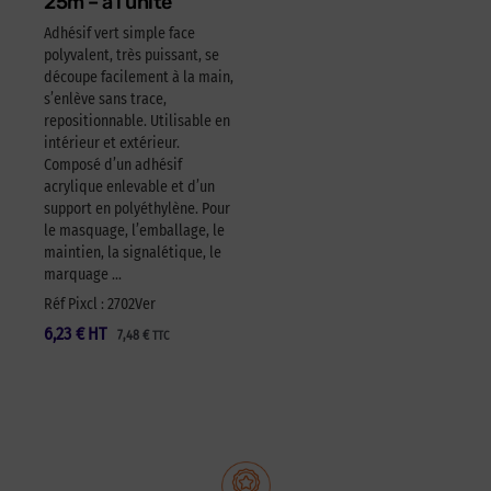
25m – à l’unité
Adhésif vert simple face
polyvalent, très puissant, se
découpe facilement à la main,
s’enlève sans trace,
repositionnable. Utilisable en
intérieur et extérieur.
Composé d’un adhésif
acrylique enlevable et d’un
support en polyéthylène. Pour
le masquage, l’emballage, le
maintien, la signalétique, le
marquage …
Réf Pixcl : 2702Ver
6,23
€
HT
7,48
€
TTC