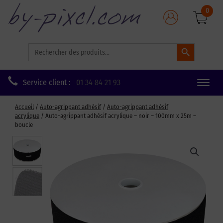
0
Search Button
Search
for:
Service client :
01 34 84 21 93
Toggle
naviga
Accueil
/
Auto-agrippant adhésif
/
Auto-agrippant adhésif
acrylique
/ Auto-agrippant adhésif acrylique – noir – 100mm x 25m –
boucle