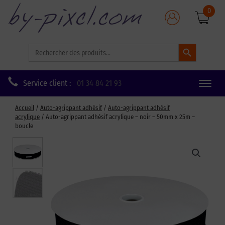
0
Search Button
Search
for:
Service client :
01 34 84 21 93
Toggle
naviga
Accueil
/
Auto-agrippant adhésif
/
Auto-agrippant adhésif
acrylique
/ Auto-agrippant adhésif acrylique – noir – 50mm x 25m –
boucle