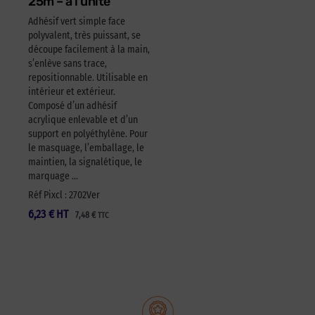
25m – à l’unité
Adhésif vert simple face
polyvalent, très puissant, se
découpe facilement à la main,
s’enlève sans trace,
repositionnable. Utilisable en
intérieur et extérieur.
Composé d’un adhésif
acrylique enlevable et d’un
support en polyéthylène. Pour
le masquage, l’emballage, le
maintien, la signalétique, le
marquage …
Réf Pixcl : 2702Ver
6,23
€
HT
7,48
€
TTC