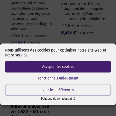
Spray de 50 ml d’alcool
Green pour lames 17,5 mm.
isopropylique de marque
Changement de lame rapide
pixcl, idéal pour dégraisser
et sans outils. Manche en
les surfaces avant
ABS 100% recyclé. Ambidextre.
l’assemblage pas collage ou
Réf Pixcl : OLFA175SK4
adhésivage.
15,05
€
HT
18,06
€
TTC
Réf Pixcl : ALISPIXSPR005
4,05
€
HT
4,86
€
TTC
Nous utilisons des cookies pour optimiser notre site web et
notre service.
Accepter les cookies
Fonctionnels uniquement
Voir les préférences
Politique de confidentialité
Adhésif polyvalent
vert 622 – 50mm x