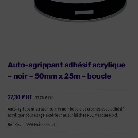
Auto-agrippant adhésif acrylique
– noir – 50mm x 25m – boucle
27,30
€
HT
32,76
€
TTC
Auto-agrippant scratch 50 mm noir boucle et crochet avec adhésif
acrylique pour usage extérieur et sur bâches PVC Marque Pixcl,
Réf Pixcl : AAACNoi050025B