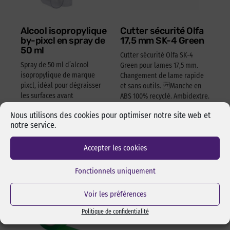
Alcool isopropylique
Cutter sécurité Olfa
by-pixcl en spray de
17,5 mm SK-4 Green
50 ml
Cutter sécurité Olfa SK-4
Spray de 50 ml d’alcool
Green pour lames 17,5 mm.
isopropylique de marque
Changement de lame rapide
pixcl, idéal pour dégraisser
et sans outils. Manche en
les surfaces avant
ABS 100% recyclé. Ambidextre.
l’assemblage pas collage ou
Réf Pixcl : OLFA175SK4
Nous utilisons des cookies pour optimiser notre site web et
adhésivage.
15,05
€
HT
notre service.
18,06
€
TTC
Réf Pixcl : ALISPIXSPR005
4,05
€
HT
4,86
€
TTC
Accepter les cookies
Fonctionnels uniquement
Voir les préférences
Politique de confidentialité