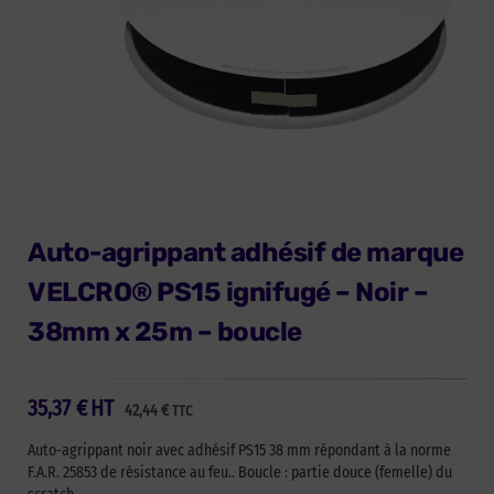
Auto-agrippant adhésif de marque
VELCRO® PS15 ignifugé – Noir –
38mm x 25m – boucle
35,37
€
HT
42,44
€
TTC
Auto-agrippant noir avec adhésif PS15 38 mm répondant à la norme
F.A.R. 25853 de résistance au feu.. Boucle : partie douce (femelle) du