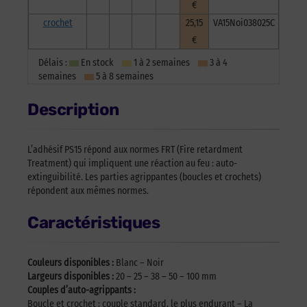
€
crochet
25,15
VA15Noi038025C
€
Délais :
En stock
1 à 2 semaines
3 à 4
semaines
5 à 8 semaines
Description
L’adhésif PS15 répond aux normes FRT (Fire retardment
Treatment) qui impliquent une réaction au feu : auto-
extinguibilité. Les parties agrippantes (boucles et crochets)
répondent aux mêmes normes.
Caractéristiques
Couleurs disponibles :
Blanc – Noir
Largeurs disponibles :
20 – 25 – 38 – 50 – 100 mm
Couples d’auto-agrippants :
Boucle et crochet : couple standard, le plus endurant – La