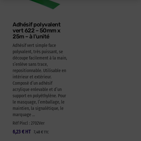
Adhésif polyvalent
vert 622 – 50mm x
25m – à l’unité
Adhésif vert simple face
polyvalent, très puissant, se
découpe facilement à la main,
s’enlève sans trace,
repositionnable. Utilisable en
intérieur et extérieur.
Composé d’un adhésif
acrylique enlevable et d’un
support en polyéthylène. Pour
le masquage, l’emballage, le
maintien, la signalétique, le
marquage …
Réf Pixcl : 2702Ver
6,23
€
HT
7,48
€
TTC