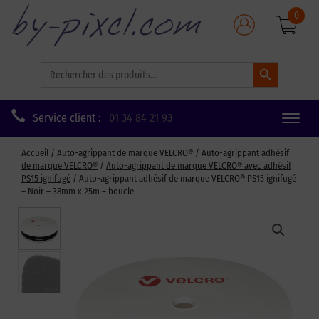
0
Search Button
Search
for:
Service client :
01 34 84 21 93
Toggle
naviga
Accueil
/
Auto-agrippant de marque VELCRO®
/
Auto-agrippant adhésif
de marque VELCRO®
/
Auto-agrippant de marque VELCRO® avec adhésif
PS15 ignifugé
/ Auto-agrippant adhésif de marque VELCRO® PS15 ignifugé
– Noir – 38mm x 25m – boucle