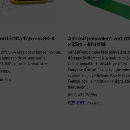
urité Olfa 17,5 mm SK-4
Adhésif polyvalent vert 
x 25m – à l’unité
é Olfa SK-4 Green pour lames 17,5 mm.
Adhésif vert simple face polyvalent, t
lame rapide et sans outils.
découpe facilement à la main, s’enlèv
 100% recyclé. Ambidextre.
repositionnable. Utilisable en intérie
Composé d’un adhésif acrylique enlev
A175SK4
support en polyéthylène. Pour le ma
,06
€
TTC
l’emballage, le maintien, la signaléti
marquage …
Réf Pixcl : 2702Ver
6,23
€
HT
7,48
€
TTC