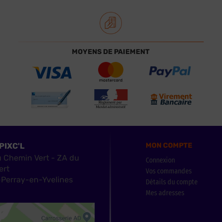
MOYENS DE PAIEMENT
PIXC'L
MON COMPTE
u Chemin Vert - ZA du
Connexion
ert
Vos commandes
Perray-en-Yvelines
Détails du compte
Mes adresses