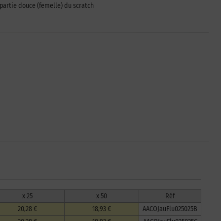
 partie douce (femelle) du scratch
x 25
x 50
Réf
20,28 €
18,93 €
AACOJauFlu025025B