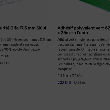
urité Olfa 17,5 mm SK-4
Adhésif polyvalent vert 
x 25m – à l’unité
é Olfa SK-4 Green pour lames 17,5 mm.
Adhésif vert simple face polyvalent, t
lame rapide et sans outils.
découpe facilement à la main, s’enlèv
 100% recyclé. Ambidextre.
repositionnable. Utilisable en intérie
Composé d’un adhésif acrylique enlev
A175SK4
support en polyéthylène. Pour le ma
,06
€
TTC
l’emballage, le maintien, la signaléti
marquage …
Réf Pixcl : 2702Ver
6,23
€
HT
7,48
€
TTC