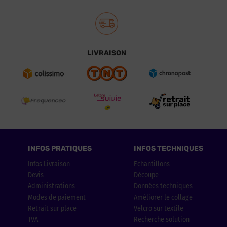
LIVRAISON
INFOS PRATIQUES
INFOS TECHNIQUES
Infos Livraison
Echantillons
Devis
Découpe
Administrations
Données techniques
Modes de paiement
Améliorer le collage
Retrait sur place
Velcro sur textile
TVA
Recherche solution