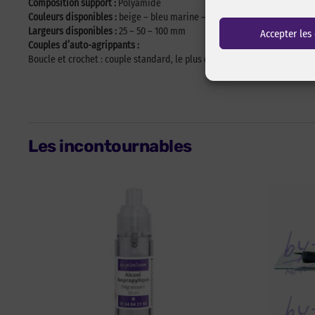
Composition support :
Polyamide
Couleurs disponibles :
beige – bleu marine – Bleu Royal – bordeaux – gri
Largeurs disponibles :
25 – 50 – 100 mm
Accepter les
Couples d’auto-agrippants :
Boucle et crochet : couple standard, le plus endurant – La boucle est la
Les incontournables