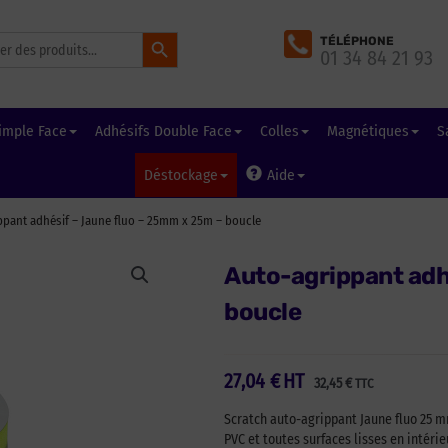
Search Button
TÉLÉPHONE
01 34 84 21 93
imple Face
Adhésifs Double Face
Colles
Magnétiques
S
Déstockage
Aide
ppant adhésif – Jaune fluo – 25mm x 25m – boucle
Auto-agrippant adh
boucle
27,04
€
HT
32,45
€
TTC
Scratch auto-agrippant Jaune fluo 25 m
PVC et toutes surfaces lisses en intérie