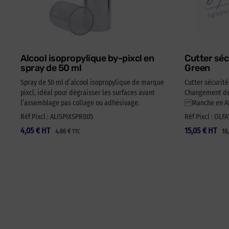
Alcool isopropylique by-pixcl en
Cutter séc
spray de 50 ml
Green
Spray de 50 ml d’alcool isopropylique de marque
Cutter sécurit
pixcl, idéal pour dégraisser les surfaces avant
Changement de 
l’assemblage pas collage ou adhésivage.
Manche en ABS
Réf Pixcl : ALISPIXSPR005
Réf Pixcl : OLF
4,05
€
HT
15,05
€
HT
4,86
€
18
TTC