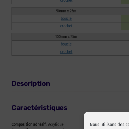
crochet
50mm x 25m
boucle
crochet
100mm x 25m
boucle
crochet
Description
Caractéristiques
Nous utilisons des c
Composition adhésif :
Acrylique