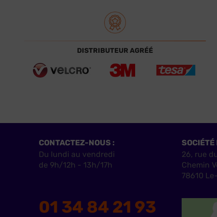
DISTRIBUTEUR AGRÉÉ
CONTACTEZ-NOUS :
SOCIÉTÉ 
Du lundi au vendredi
26, rue d
de 9h/12h - 13h/17h
Chemin V
78610 Le-
01 34 84 21 93