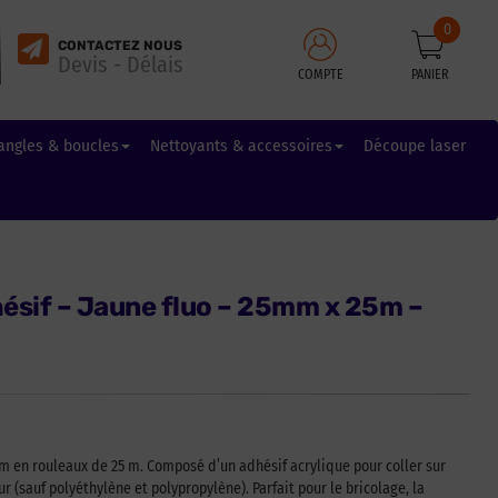
0
CONTACTEZ NOUS
Devis - Délais
COMPTE
PANIER
angles & boucles
Nettoyants & accessoires
Découpe laser
ésif – Jaune fluo – 25mm x 25m –
m en rouleaux de 25 m. Composé d’un adhésif acrylique pour coller sur
ur (sauf polyéthylène et polypropylène). Parfait pour le bricolage, la