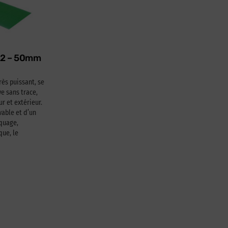
622 – 50mm
rès puissant, se
e sans trace,
ur et extérieur.
able et d’un
squage,
que, le