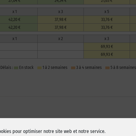
27,04 €
24,34 €
21,63 €
x 1
x 3
x 5
42,20 €
37,98 €
33,76 €
42,20 €
37,98 €
33,76 €
x 1
x 2
x 3
69,93 €
69,93 €
Délais :
En stock
1 à 2 semaines
3 à 4 semaines
5 à 8 semaines
ookies pour optimiser notre site web et notre service.