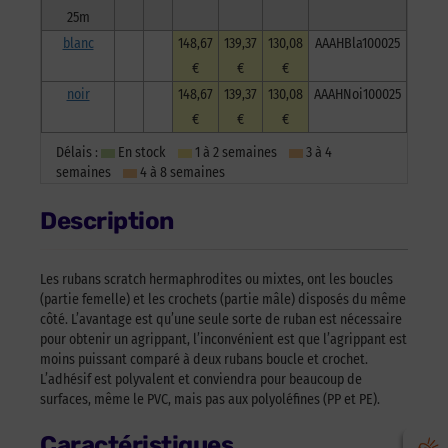
25m
blanc
148,67
139,37
130,08
AAAHBla100025
€
€
€
noir
148,67
139,37
130,08
AAAHNoi100025
€
€
€
Délais :
En stock
1 à 2 semaines
3 à 4
semaines
4 à 8 semaines
Description
Les rubans scratch hermaphrodites ou mixtes, ont les boucles
(partie femelle) et les crochets (partie mâle) disposés du même
côté. L’avantage est qu’une seule sorte de ruban est nécessaire
pour obtenir un agrippant, l’inconvénient est que l’agrippant est
moins puissant comparé à deux rubans boucle et crochet.
L’adhésif est polyvalent et conviendra pour beaucoup de
surfaces, même le PVC, mais pas aux polyoléfines (PP et PE).
Caractéristiques