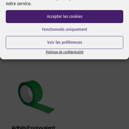
notre service.
50 ml
Cutter sécurité Olfa SK-4
Spray de 50 ml d’alcool
Green pour lames 17,5 mm.
Accepter les cookies
isopropylique de marque
Changement de lame rapide
pixcl, idéal pour dégraisser
et sans outils. Manche en
Fonctionnels uniquement
les surfaces avant
ABS 100% recyclé. Ambidextre.
l’assemblage pas collage ou
Réf Pixcl : OLFA175SK4
adhésivage.
Voir les préférences
15,05
€
HT
18,06
€
TTC
Réf Pixcl : ALISPIXSPR005
Politique de confidentialité
4,05
€
HT
4,86
€
TTC
Adhésif polyvalent