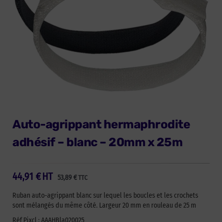
Auto-agrippant hermaphrodite
adhésif – blanc – 20mm x 25m
44,91
€
HT
53,89
€
TTC
Ruban auto-agrippant blanc sur lequel les boucles et les crochets
sont mélangés du même côté. Largeur 20 mm en rouleau de 25 m
Réf Pixcl : AAAHBla020025