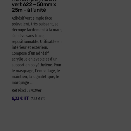
vert 622 – 50mm x
25m – à l’unité
Adhésif vert simple face
polyvalent, très puissant, se
découpe facilement à la main,
s’enlève sans trace,
repositionnable. Utilisable en
intérieur et extérieur.
Composé d’un adhésif
acrylique enlevable et d’un
support en polyéthylène. Pour
le masquage, l’emballage, le
maintien, la signalétique, le
marquage …
Réf Pixcl : 2702Ver
6,23
€
HT
7,48
€
TTC