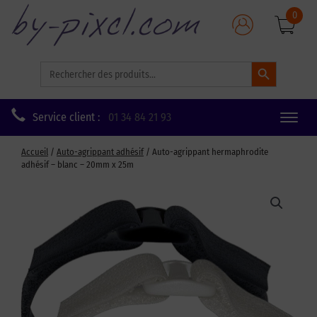
0
Search Button
Search
for:
Service client :
01 34 84 21 93
Toggle
naviga
Accueil
/
Auto-agrippant adhésif
/ Auto-agrippant hermaphrodite
adhésif – blanc – 20mm x 25m