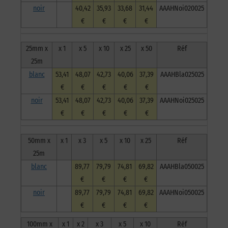
noir
40,42
35,93
33,68
31,44
AAAHNoi020025
€
€
€
€
25mm x
x 1
x 5
x 10
x 25
x 50
Réf
25m
blanc
53,41
48,07
42,73
40,06
37,39
AAAHBla025025
€
€
€
€
€
noir
53,41
48,07
42,73
40,06
37,39
AAAHNoi025025
€
€
€
€
€
50mm x
x 1
x 3
x 5
x 10
x 25
Réf
25m
blanc
89,77
79,79
74,81
69,82
AAAHBla050025
€
€
€
€
noir
89,77
79,79
74,81
69,82
AAAHNoi050025
€
€
€
€
100mm x
x 1
x 2
x 3
x 5
x 10
Réf