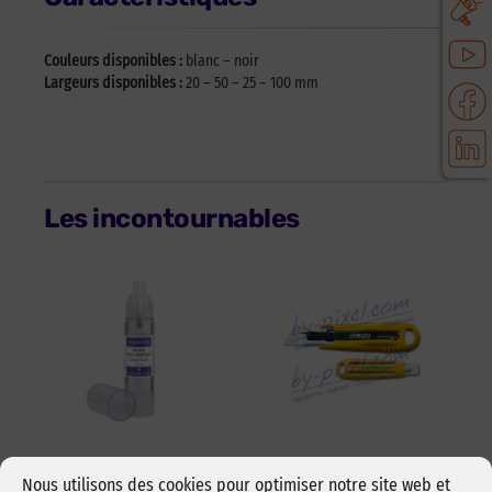
Couleurs disponibles :
blanc – noir
Largeurs disponibles :
20 – 50 – 25 – 100 mm
Les incontournables
Alcool isopropylique
Cutter sécurité Olfa
Nous utilisons des cookies pour optimiser notre site web et
by-pixcl en spray de
17,5 mm SK-4 Green