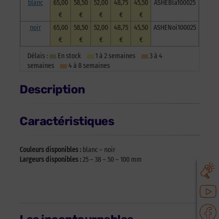
blanc
65,00
58,50
52,00
48,75
45,50
ASHEBla100025
€
€
€
€
€
noir
65,00
58,50
52,00
48,75
45,50
ASHENoi100025
€
€
€
€
€
Délais :
En stock
1 à 2 semaines
3 à 4
semaines
4 à 8 semaines
Description
Caractéristiques
Couleurs disponibles :
blanc – noir
Largeurs disponibles :
25 – 38 – 50 – 100 mm