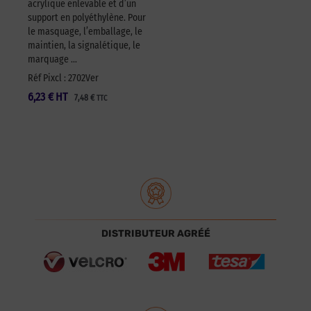
acrylique enlevable et d’un
support en polyéthylène. Pour
le masquage, l’emballage, le
maintien, la signalétique, le
marquage …
Réf Pixcl : 2702Ver
6,23
€
HT
7,48
€
TTC
DISTRIBUTEUR AGRÉÉ