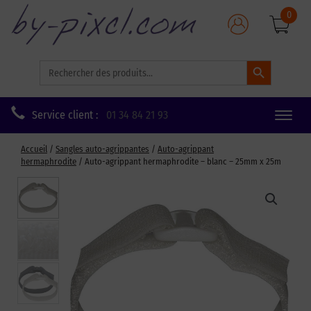
0
Search Button
Search
for:
Service client :
01 34 84 21 93
Toggle
naviga
Accueil
/
Sangles auto-agrippantes
/
Auto-agrippant
hermaphrodite
/ Auto-agrippant hermaphrodite – blanc – 25mm x 25m