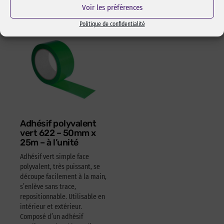
4,05
€
HT
4,86
€
TTC
Voir les préférences
Politique de confidentialité
Adhésif polyvalent
vert 622 – 50mm x
25m – à l’unité
Adhésif vert simple face
polyvalent, très puissant, se
découpe facilement à la main,
s’enlève sans trace,
repositionnable. Utilisable en
intérieur et extérieur.
Composé d’un adhésif