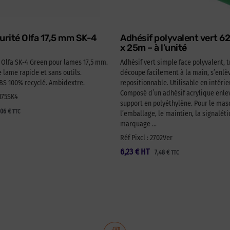
urité Olfa 17,5 mm SK-4
Adhésif polyvalent vert 
x 25m – à l’unité
é Olfa SK-4 Green pour lames 17,5 mm.
Adhésif vert simple face polyvalent, t
lame rapide et sans outils.
découpe facilement à la main, s’enlèv
 100% recyclé. Ambidextre.
repositionnable. Utilisable en intérie
Composé d’un adhésif acrylique enlev
A175SK4
support en polyéthylène. Pour le ma
,06
€
TTC
l’emballage, le maintien, la signaléti
marquage …
Réf Pixcl : 2702Ver
6,23
€
HT
7,48
€
TTC