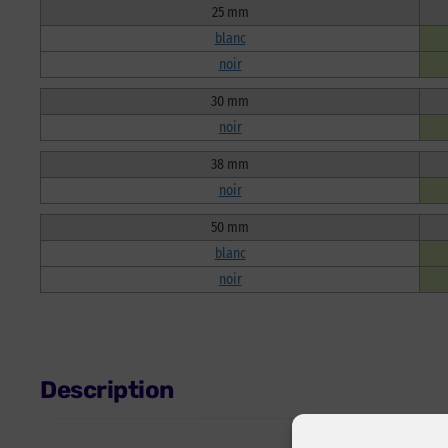
25 mm
blanc
noir
30 mm
noir
38 mm
noir
50 mm
blanc
noir
Description