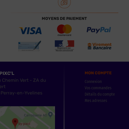
MOYENS DE PAIEMENT
PIXC'L
MON COMPTE
u Chemin Vert - ZA du
Connexion
ert
Vos commandes
Perray-en-Yvelines
Détails du compte
Mes adresses