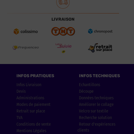
LIVRAISON
INFOS PRATIQUES
INFOS TECHNIQUES
Infos Livraison
Echantillons
Devis
Découpe
Administrations
Données techniques
Modes de paiement
Améliorer le collage
Retrait sur place
Velcro sur textile
TVA
Recherche solution
Conditions de vente
Retour d'expériences
clients
Mentions Légales