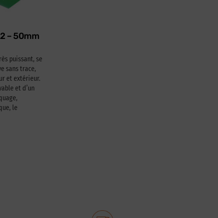
622 – 50mm
rès puissant, se
e sans trace,
ur et extérieur.
able et d’un
squage,
que, le