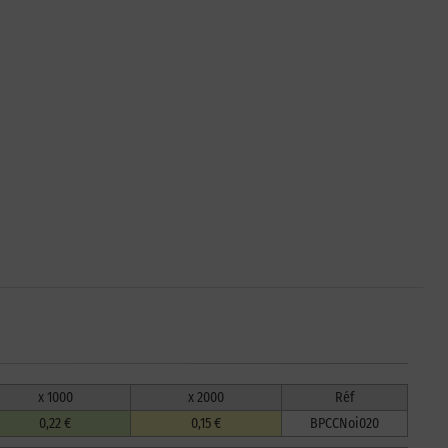
x 1000
x 2000
Réf
0,22 €
0,15 €
BPCCNoi020