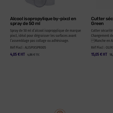
Alcool isopropylique by-pixcl en
Cutter séc
spray de 50 ml
Green
Spray de 50 ml d’alcool isopropylique de marque
Cutter sécurit
pixcl, idéal pour dégraisser les surfaces avant
Changement de 
l’assemblage pas collage ou adhésivage.
Manche en ABS
Réf Pixcl : ALISPIXSPR005
Réf Pixcl : OLF
4,05
€
HT
15,05
€
HT
4,86
€
18
TTC