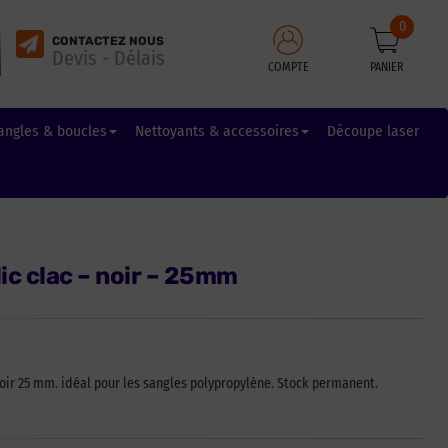
0
CONTACTEZ NOUS
Devis - Délais
COMPTE
PANIER
angles & boucles
Nettoyants & accessoires
Découpe laser
lic clac – noir – 25mm
oir 25 mm. idéal pour les sangles polypropylène. Stock permanent.