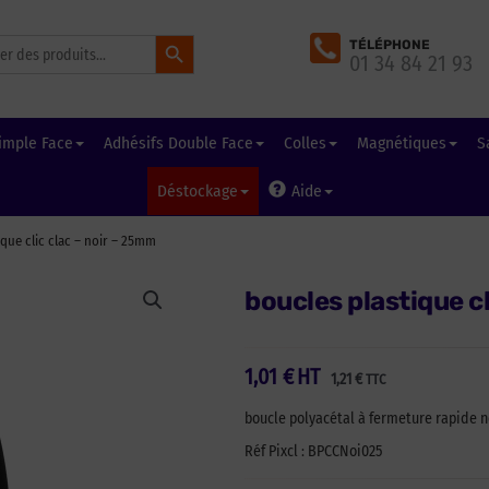
Search Button
TÉLÉPHONE
01 34 84 21 93
imple Face
Adhésifs Double Face
Colles
Magnétiques
S
Déstockage
Aide
que clic clac – noir – 25mm
boucles plastique c
1,01
€
HT
1,21
€
TTC
boucle polyacétal à fermeture rapide n
Réf Pixcl : BPCCNoi025