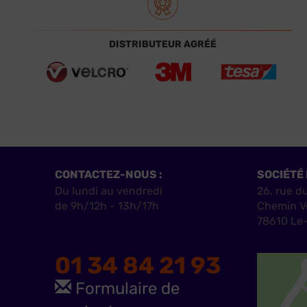
DISTRIBUTEUR AGRÉÉ
CONTACTEZ-NOUS :
SOCIÉTÉ 
Du lundi au vendredi
26, rue d
de 9h/12h - 13h/17h
Chemin V
78610 Le-
01 34 84 21 93
Formulaire de