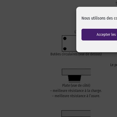
Nous utilisons des c
L’alignement est plus facile
Accepter les
Butées circulaires (vue de dessus)
Le p
Plate (vue de côté)
– meilleure résistance à la charge.
– meilleure résistance à l’usure.