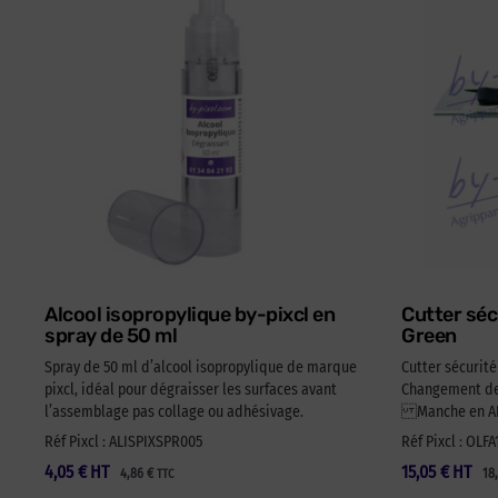
Alcool isopropylique by-pixcl en
Cutter séc
spray de 50 ml
Green
Spray de 50 ml d’alcool isopropylique de marque
Cutter sécurit
pixcl, idéal pour dégraisser les surfaces avant
Changement de 
l’assemblage pas collage ou adhésivage.
Manche en ABS
Réf Pixcl : ALISPIXSPR005
Réf Pixcl : OLF
4,05
€
HT
15,05
€
HT
4,86
€
18
TTC