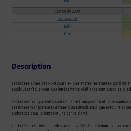
noir
Carton de 2000
transparent
noir
Gris
Description
Les butées adhésives Pixcl sont flexibles et très résistantes, particuli
appliquées facilement. Ces butées haute résilience sont durables, dissi
Les butées transparentes sont de haute transparence et ne se confonde
Les butées transparentes dotées d’un adhésif acrylique avec une adhési
endurance dans le temps et une bonne clarté.
Les butées colorées sont elles avec un adhésif caoutchouc avec un excel