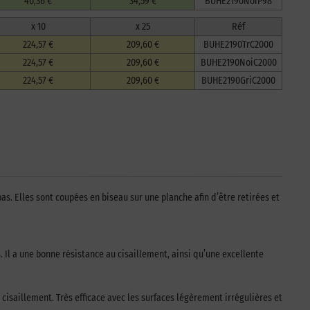
40,36 €
34,59 €
BUHE2190NoiP98
x 10
x 25
Réf
224,57 €
209,60 €
BUHE2190TrC2000
224,57 €
209,60 €
BUHE2190NoiC2000
224,57 €
209,60 €
BUHE2190GriC2000
as. Elles sont coupées en biseau sur une planche afin d’être retirées et
Il a une bonne résistance au cisaillement, ainsi qu’une excellente
cisaillement. Très efficace avec les surfaces légèrement irrégulières et