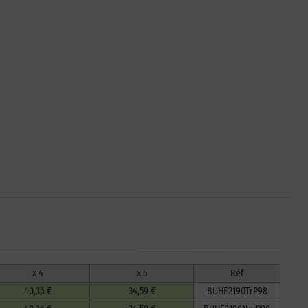
x 4
x 5
Réf
40,36 €
34,59 €
BUHE2190TrP98