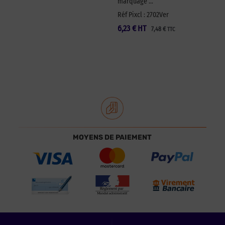
marquage …
Réf Pixcl : 2702Ver
6,23
€
HT
7,48
€
TTC
MOYENS DE PAIEMENT