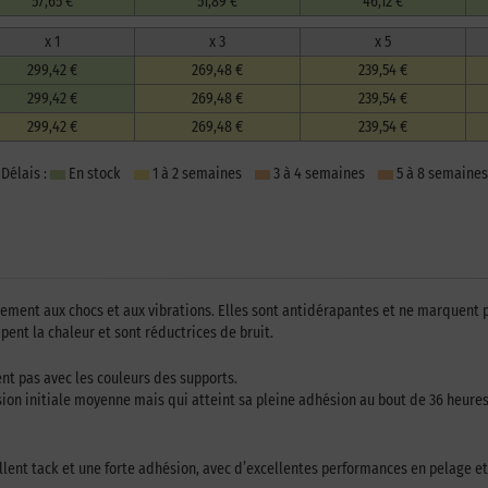
57,65 €
51,89 €
46,12 €
x 1
x 3
x 5
299,42 €
269,48 €
239,54 €
299,42 €
269,48 €
239,54 €
299,42 €
269,48 €
239,54 €
Délais :
En stock
1 à 2 semaines
3 à 4 semaines
5 à 8 semaines
èrement aux chocs et aux vibrations. Elles sont antidérapantes et ne marquent p
pent la chaleur et sont réductrices de bruit.
nt pas avec les couleurs des supports.
on initiale moyenne mais qui atteint sa pleine adhésion au bout de 36 heures. 
lent tack et une forte adhésion, avec d’excellentes performances en pelage et 