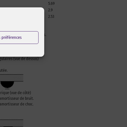
5.69
2.9
2.53
u’il n’existe pas de cavités.
s préférences
ulaires (vue de dessus)
utée.
ique (vue de côté)
amortisseur de bruit.
 amortisseur de choc.