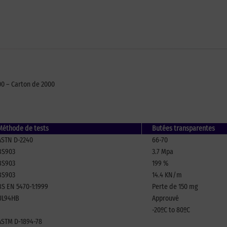
00 – Carton de 2000
Méthode de tests
Butées transparentes
ASTN D-2240
66-70
BS903
3.7 Mpa
BS903
199 %
BS903
14.4 KN/m
BS EN 5470-1:1999
Perte de 150 mg
UL94HB
Approuvé
-20ºC to 80ºC
ASTM D-1894-78