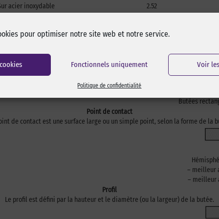
Sur acier inoxydable
2.52
Verre
2.7
Polystyrène HD
2.37
ookies pour optimiser notre site web et notre service.
Alignement
 avec des butées rondes ou cynlidriques qu’avec des butées rectangulaires lorsq
 cookies
Fonctionnels uniquement
Voir le
Politique de confidentialité
Butées rectang
Point de contact
oint de contact est une surface large ou un simple point, selon la forme de la b
Hémisphér
– meilleur 
– meilleur
Profil
Le profil est défini par la hauteur et le diamètre (ou la largeur) de la butée.