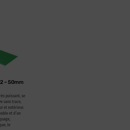
622 – 50mm
rès puissant, se
e sans trace,
ur et extérieur.
able et d’un
squage,
que, le