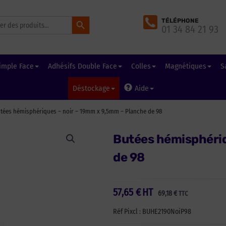
Search Button
TÉLÉPHONE
01 34 84 21 93
imple Face
Adhésifs Double Face
Colles
Magnétiques
S
Déstockage
Aide
tées hémisphériques – noir – 19mm x 9,5mm – Planche de 98
Butées hémisphériq
de 98
57,65
€
HT
69,18
€
TTC
Réf Pixcl : BUHE2190NoiP98