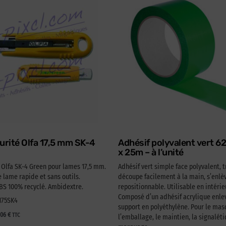
urité Olfa 17,5 mm SK-4
Adhésif polyvalent vert 
x 25m – à l’unité
é Olfa SK-4 Green pour lames 17,5 mm.
Adhésif vert simple face polyvalent, t
lame rapide et sans outils.
découpe facilement à la main, s’enlèv
 100% recyclé. Ambidextre.
repositionnable. Utilisable en intérie
Composé d’un adhésif acrylique enlev
A175SK4
support en polyéthylène. Pour le ma
,06
€
TTC
l’emballage, le maintien, la signaléti