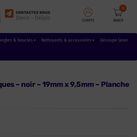
0
CONTACTEZ NOUS
Devis - Délais
COMPTE
PANIER
angles & boucles
Nettoyants & accessoires
Découpe laser
ues – noir – 19mm x 9,5mm – Planche