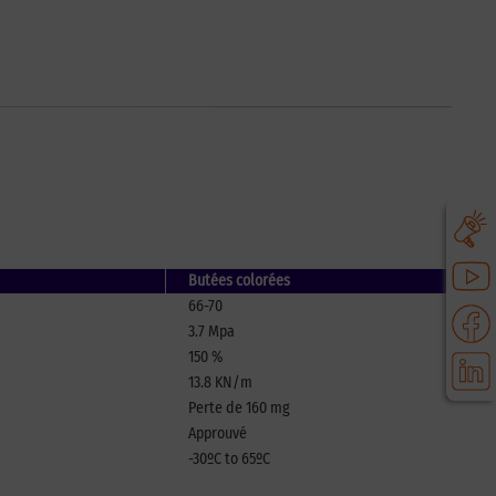
Butées colorées
66-70
3.7 Mpa
150 %
13.8 KN/m
Perte de 160 mg
Approuvé
-30ºC to 65ºC