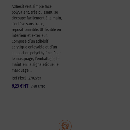
Adhésif vert simple face
polyvalent, très puissant, se
découpe facilement à la main,
s’enlève sans trace,
repositionnable. Utilisable en
intérieur et extérieur.
Composé d’un adhésif
acrylique enlevable et d’un
support en polyéthylène. Pour
le masquage, l’emballage, le
maintien, la signalétique, le
marquage …
Réf Pixcl : 2702Ver
6,23
€
HT
7,48
€
TTC