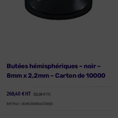
Butées hémisphériques – noir –
8mm x 2,2mm – Carton de 10000
268,40
€
HT
322,08
€
TTC
Réf Pixcl : BUHE2008NoiC10000