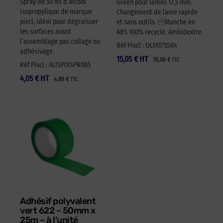
Spray de 50 ml d’alcool
Green pour lames 17,5 mm.
isopropylique de marque
Changement de lame rapide
pixcl, idéal pour dégraisser
et sans outils. Manche en
les surfaces avant
ABS 100% recyclé. Ambidextre.
l’assemblage pas collage ou
Réf Pixcl : OLFA175SK4
adhésivage.
15,05
€
HT
18,06
€
TTC
Réf Pixcl : ALISPIXSPR005
4,05
€
HT
4,86
€
TTC
Adhésif polyvalent
vert 622 – 50mm x
25m – à l’unité