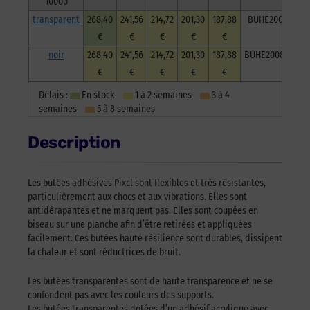
10000
transparent
268,40
241,56
214,72
201,30
187,88
BUHE2008TrC10
€
€
€
€
€
noir
268,40
241,56
214,72
201,30
187,88
BUHE2008NoiC1
€
€
€
€
€
Délais :
En stock
1 à 2 semaines
3 à 4
semaines
5 à 8 semaines
Description
Les butées adhésives Pixcl sont flexibles et très résistantes,
particulièrement aux chocs et aux vibrations. Elles sont
antidérapantes et ne marquent pas. Elles sont coupées en
biseau sur une planche afin d’être retirées et appliquées
facilement. Ces butées haute résilience sont durables, dissipent
la chaleur et sont réductrices de bruit.
Les butées transparentes sont de haute transparence et ne se
confondent pas avec les couleurs des supports.
Les butées transparentes dotées d’un adhésif acrylique avec