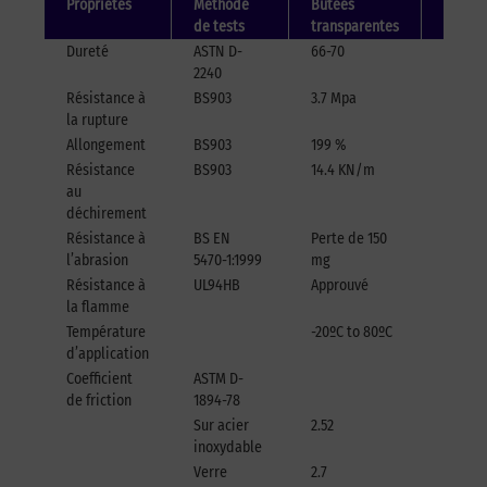
Propriétés
Méthode
Butées
Butées
de tests
transparentes
coloré
Dureté
ASTN D-
66-70
66-70
2240
Résistance à
BS903
3.7 Mpa
3.7 Mp
la rupture
Allongement
BS903
199 %
150 %
Résistance
BS903
14.4 KN/m
13.8
au
KN/m
déchirement
Résistance à
BS EN
Perte de 150
Perte 
l’abrasion
5470-1:1999
mg
160 mg
Résistance à
UL94HB
Approuvé
Approu
la flamme
Température
-20ºC to 80ºC
-30ºC t
d’application
65ºC
Coefficient
ASTM D-
de friction
1894-78
Sur acier
2.52
5.69
inoxydable
Verre
2.7
2.9