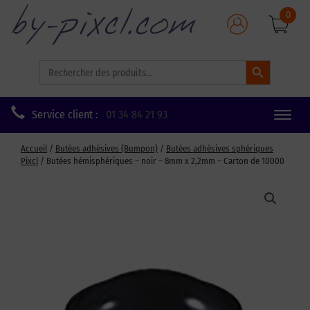
0
Search Button
Search
for:
Service client :
01 34 84 21 93
Toggle
naviga
Accueil
/
Butées adhésives (Bumpon)
/
Butées adhésives sphériques
Pixcl
/ Butées hémisphériques – noir – 8mm x 2,2mm – Carton de 10000