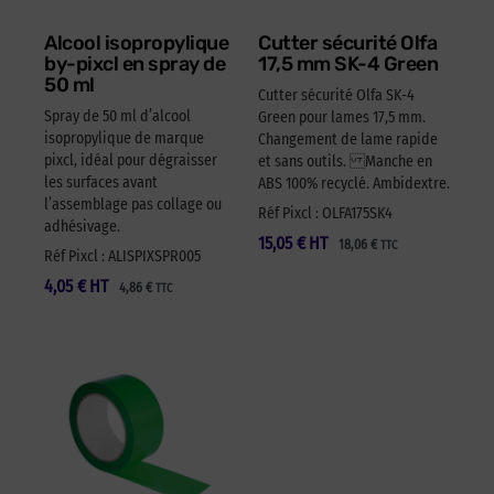
Alcool isopropylique
Cutter sécurité Olfa
by-pixcl en spray de
17,5 mm SK-4 Green
50 ml
Cutter sécurité Olfa SK-4
Spray de 50 ml d’alcool
Green pour lames 17,5 mm.
isopropylique de marque
Changement de lame rapide
pixcl, idéal pour dégraisser
et sans outils. Manche en
les surfaces avant
ABS 100% recyclé. Ambidextre.
l’assemblage pas collage ou
Réf Pixcl : OLFA175SK4
adhésivage.
15,05
€
HT
18,06
€
TTC
Réf Pixcl : ALISPIXSPR005
4,05
€
HT
4,86
€
TTC