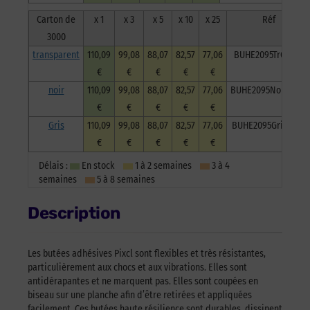
Carton de
x 1
x 3
x 5
x 10
x 25
Réf
3000
transparent
110,09
99,08
88,07
82,57
77,06
BUHE2095TrC3000
€
€
€
€
€
noir
110,09
99,08
88,07
82,57
77,06
BUHE2095NoiC3000
€
€
€
€
€
Gris
110,09
99,08
88,07
82,57
77,06
BUHE2095GriC3000
€
€
€
€
€
Délais :
En stock
1 à 2 semaines
3 à 4
semaines
5 à 8 semaines
Description
Les butées adhésives Pixcl sont flexibles et très résistantes,
particulièrement aux chocs et aux vibrations. Elles sont
antidérapantes et ne marquent pas. Elles sont coupées en
biseau sur une planche afin d’être retirées et appliquées
facilement. Ces butées haute résilience sont durables, dissipent