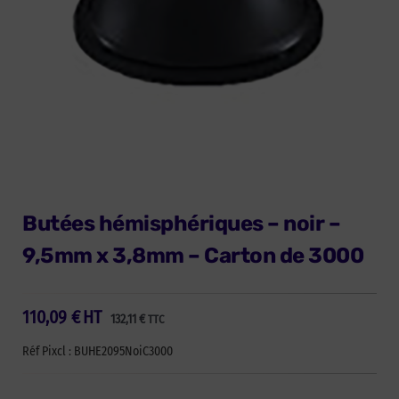
Butées hémisphériques – noir –
9,5mm x 3,8mm – Carton de 3000
110,09
€
HT
132,11
€
TTC
Réf Pixcl : BUHE2095NoiC3000