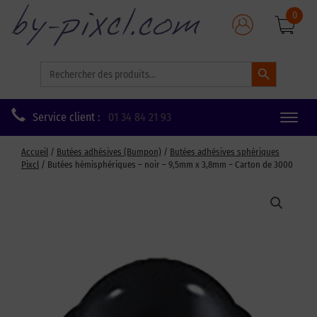
0
Search Button
Search
for:
Service client :
01 34 84 21 93
Toggle
naviga
Accueil
/
Butées adhésives (Bumpon)
/
Butées adhésives sphériques
Pixcl
/ Butées hémisphériques – noir – 9,5mm x 3,8mm – Carton de 3000