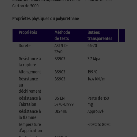
Carton de 5000
Propriétés physiques du polyuréthane
Propriétés
Méthode
Butées
Butées
de tests
transparentes
coloré
Dureté
ASTN D-
66-70
66-70
2240
Résistance à
BS903
3.7 Mpa
3.7 Mp
la rupture
Allongement
BS903
199 %
150 %
Résistance
BS903
14.4 KN/m
13.8
au
KN/m
déchirement
Résistance à
BS EN
Perte de 150
Perte 
l’abrasion
5470-1:1999
mg
160 mg
Résistance à
UL94HB
Approuvé
Approu
la flamme
Température
-20ºC to 80ºC
-30ºC t
d’application
65ºC