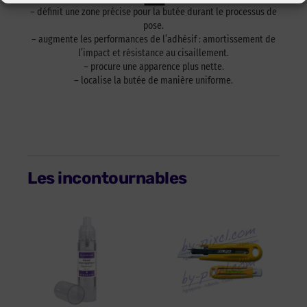
– définit une zone précise pour la butée durant le processus de
pose.
– augmente les performances de l’adhésif : amortissement de
l’impact et résistance au cisaillement.
– procure une apparence plus nette.
– localise la butée de manière uniforme.
Les incontournables