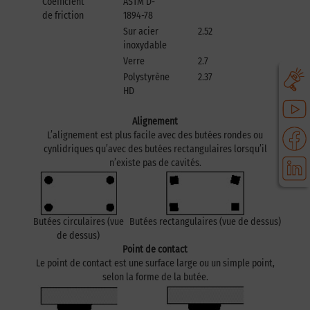
Coefficient
ASTM D-
de friction
1894-78
Sur acier
2.52
5.69
inoxydable
Verre
2.7
2.9
Polystyrène
2.37
2.53
HD
Alignement
L’alignement est plus facile avec des butées rondes ou
cynlidriques qu’avec des butées rectangulaires lorsqu’il
n’existe pas de cavités.
Butées circulaires (vue
Butées rectangulaires (vue de dessus)
de dessus)
Point de contact
Le point de contact est une surface large ou un simple point,
selon la forme de la butée.