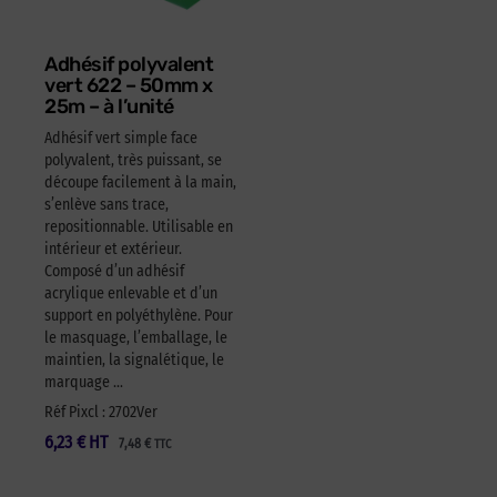
Adhésif polyvalent
vert 622 – 50mm x
25m – à l’unité
Adhésif vert simple face
polyvalent, très puissant, se
découpe facilement à la main,
s’enlève sans trace,
repositionnable. Utilisable en
intérieur et extérieur.
Composé d’un adhésif
acrylique enlevable et d’un
support en polyéthylène. Pour
le masquage, l’emballage, le
maintien, la signalétique, le
marquage …
Réf Pixcl : 2702Ver
6,23
€
HT
7,48
€
TTC