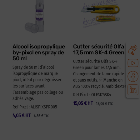
Alcool isopropylique
Cutter sécurité Olfa
by-pixcl en spray de
17,5 mm SK-4 Green
50 ml
Cutter sécurité Olfa SK-4
Spray de 50 ml d’alcool
Green pour lames 17,5 mm.
isopropylique de marque
Changement de lame rapide
pixcl, idéal pour dégraisser
et sans outils. Manche en
les surfaces avant
ABS 100% recyclé. Ambidextre.
l’assemblage pas collage ou
Réf Pixcl : OLFA175SK4
adhésivage.
15,05
€
HT
18,06
€
TTC
Réf Pixcl : ALISPIXSPR005
4,05
€
HT
4,86
€
TTC