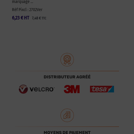
marquage …
Réf Pixcl : 2702Ver
6,23
€
HT
7,48
€
TTC
DISTRIBUTEUR AGRÉÉ
MOYENS DE PAIEMENT