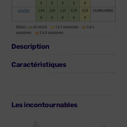
€
€
€
€
€
crochet
3,90
2,61
1,33
0,78
0,55
CA30Noi080C
€
€
€
€
€
Délais :
En stock
1 à 2 semaines
3 à 4
semaines
5 à 8 semaines
Description
Caractéristiques
Les incontournables