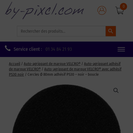
0
Search Button
Search
for:
Service client :
01 34 84 21 93
Toggle
naviga
Accueil
/
Auto-agrippant de marque VELCRO®
/
Auto-agrippant adhésif
de marque VELCRO®
/
Auto-agrippant de marque VELCRO® avec adhésif
PS30 noir
/ Cercles Ø 80mm adhésif PS30 – noir – boucle