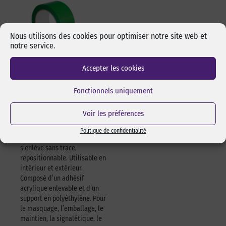
Nous utilisons des cookies pour optimiser notre site web et
notre service.
Accepter les cookies
Adhésif polyvalent
Fonctionnels uniquement
vert 622 – 50mm x
25m – à l’unité
Voir les préférences
Adhésif vert simple face
polyvalent, très puissant, se
Politique de confidentialité
découpe facilement à la main,
s’enlève sans trace,
repositionnable. Utilisable en
intérieur et extérieur.
Composé d’un adhésif
acrylique enlevable et d’un
support en polyéthylène. Pour
le masquage, l’emballage, le
maintien, la signalétique, le