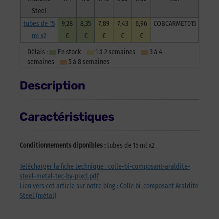
Steel
tubes de 15
9,28
8,35
7,89
7,43
6,96
COBCARMET015
ml x2
€
€
€
€
€
Délais :
En stock
1 à 2 semaines
3 à 4
semaines
5 à 8 semaines
Description
Caractéristiques
Conditionnements diponibles :
tubes de 15 ml x2
Télécharger la fiche technique : colle-bi-composant-araldite-
steel-metal-tec-by-pixcl.pdf
Lien vers cet article sur notre blog : Colle bi-composant Araldite
Steel (métal)