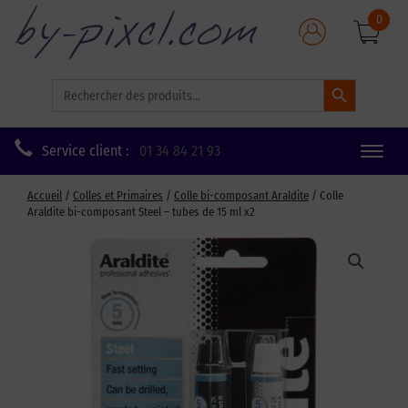
0
Search Button
Search
for:
Service client :
01 34 84 21 93
Toggle
naviga
Accueil
/
Colles et Primaires
/
Colle bi-composant Araldite
/ Colle
Araldite bi-composant Steel – tubes de 15 ml x2