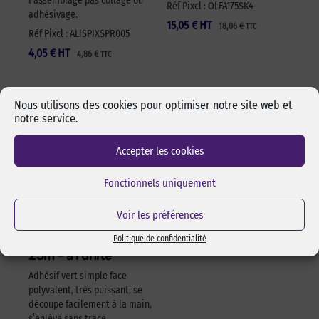
l’assemblage pas collage ou
Réf Pixcl : OLFA175SK4
adhésivage.
15,05
€
HT
18,06
€
TTC
Réf Pixcl : ALISPIXSPR005
4,05
€
HT
4,86
€
TTC
Nous utilisons des cookies pour optimiser notre site web et
notre service.
Accepter les cookies
Fonctionnels uniquement
Voir les préférences
Adhésif polyvalent
Politique de confidentialité
vert 622 – 50mm x
25m – à l’unité
Adhésif vert simple face
polyvalent, très puissant, se
découpe facilement à la main,
s’enlève sans trace,