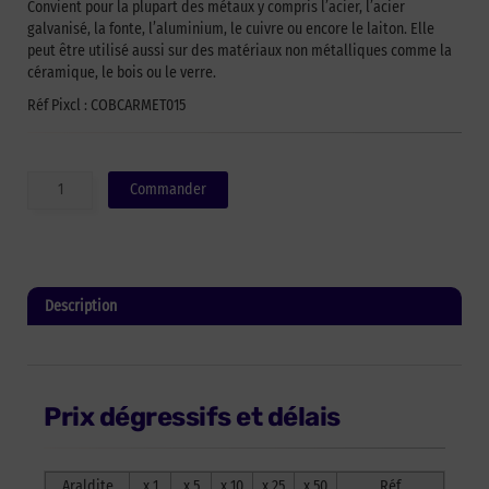
Convient pour la plupart des métaux y compris l’acier, l’acier
galvanisé, la fonte, l’aluminium, le cuivre ou encore le laiton. Elle
peut être utilisé aussi sur des matériaux non métalliques comme la
céramique, le bois ou le verre.
Réf Pixcl : COBCARMET015
quantité
Commander
de
Colle
Araldite
bi-
composant
Description
Steel
-
Informations complémentaires
tubes
de
15
Prix dégressifs et délais
ml
x2
Araldite
x 1
x 5
x 10
x 25
x 50
Réf