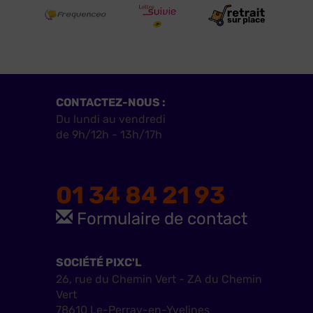
CONTACTEZ-NOUS :
Du lundi au vendredi
de 9h/12h - 13h/17h
01 34 84 21 93
Formulaire de contact
SOCIÉTÉ PIXC'L
26, rue du Chemin Vert - ZA du Chemin
Vert
78610 Le-Perray-en-Yvelines