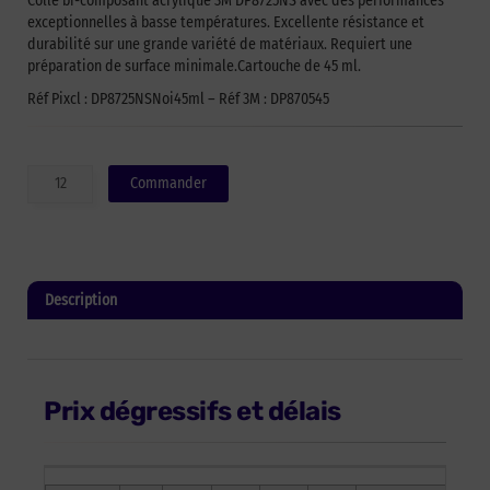
Colle bi-composant acrylique 3M DP8725NS avec des performances
exceptionnelles à basse températures. Excellente résistance et
durabilité sur une grande variété de matériaux. Requiert une
préparation de surface minimale.Cartouche de 45 ml.
Réf Pixcl : DP8725NSNoi45ml – Réf 3M : DP870545
quantité
Commander
de
Colle
bi-
composant
acrylique
Description
3M
DP8725NS
Informations complémentaires
-
noir
-
Prix dégressifs et délais
cartouche
de
45
ml