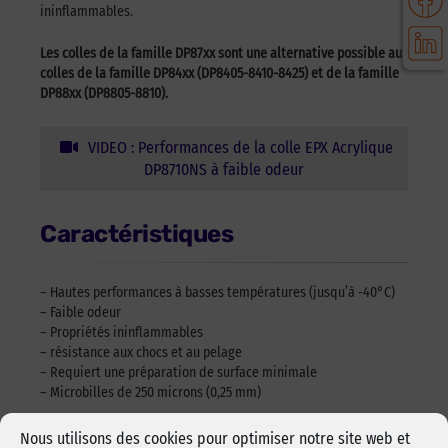
ininflammables.
Les colles de la famille DP87xx sont une alternative possible aux
colles de la famille DP84xx (DP8405-8410-8425) et de la famille
DP88xx (DP8805-8810).
VIDEO : Performances de la colle EPX Acrylique
DP8710NS à faible odeur
Caractéristiques
– Hautes performances à basses températures (jusqu’à -40°C)
– Faible odeur
– Propriétés ininflammables
– résistance aux chocs et au pelage
– Requiert une préparation de surface minimale
– Microbilles de 250 microns (0,25 mm)
Télécharger la fiche commerciale : colles-bi-composant-
Nous utilisons des cookies pour optimiser notre site web et