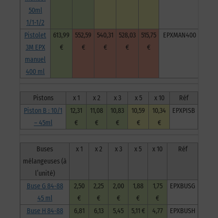
50ml
1/1-1/2
Pistolet
613,99
552,59
540,31
528,03
515,75
EPXMAN400
3M EPX
€
€
€
€
€
manuel
400 ml
Pistons
x 1
x 2
x 3
x 5
x 10
Réf
Piston B : 10/1
12,31
11,08
10,83
10,59
10,34
EPXPISB
– 45ml
€
€
€
€
€
Buses
x 1
x 2
x 3
x 5
x 10
Réf
mélangeuses (à
l’unité)
Buse G 84-88
2,50
2,25
2,00
1,88
1,75
EPXBUSG
45 ml
€
€
€
€
€
Buse H 84-88
6,81
6,13
5,45
5,11 €
4,77
EPXBUSH