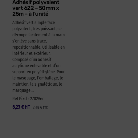
Adhésif polyvalent
vert 622 – 50mm x
25m – à l’unité
Adhésif vert simple face
polyvalent, très puissant, se
découpe facilement à la main,
s’enlève sans trace,
repositionnable. Utilisable en
intérieur et extérieur.
Composé d’un adhésif
acrylique enlevable et d’un
support en polyéthylène. Pour
le masquage, l’emballage, le
maintien, la signalétique, le
marquage …
Réf Pixcl : 2702Ver
6,23
€
HT
7,48
€
TTC