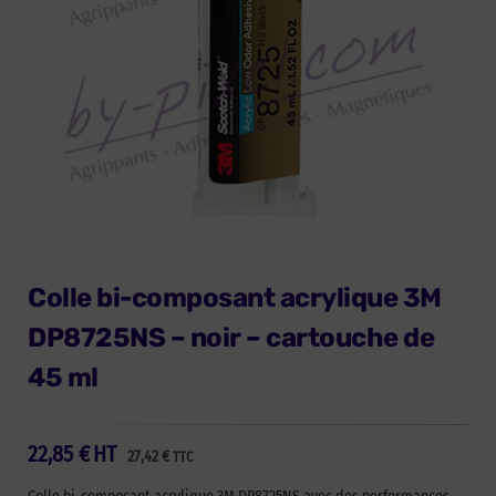
Colle bi-composant acrylique 3M
DP8725NS – noir – cartouche de
45 ml
22,85
€
HT
27,42
€
TTC