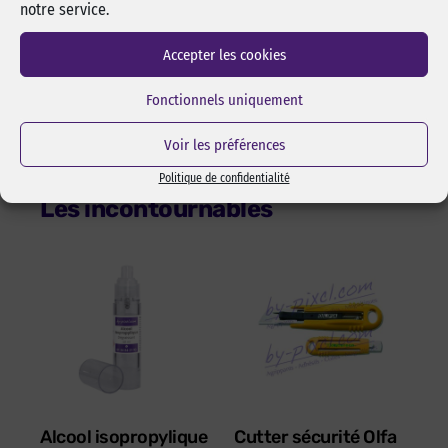
acrylique-dp8705ns-8710ns-8725ns-doc-by-pixcl.pdf
notre service.
Télécharger la fiche technique : colle-bi-composant-acrylique-
3m-dp8825-cartouche-de-45-ml-tec-by-pixcl.pdf
Accepter les cookies
Télécharger la fiche de sécurité : colle-bi-composant-acrylique-
3m-dp8825-cartouche-de-45-ml-fds-by-pixcl.pdf
Fonctionnels uniquement
Voir les préférences
Politique de confidentialité
Les incontournables
Alcool isopropylique
Cutter sécurité Olfa