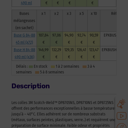
490 ml
€
€
€
€
Buses
x 1
x 2
x 3
x 5
x 10
Réf
mélangeuses
(en sachet)
Buse G 84-88
107,84
97,06
94,90
92,74
90,59
EPXBUSGB72
45 ml (x72)
€
€
€
€
€
Buse H 84-88
146,99
132,29
129,35
126,41
123,47
EPXBUSHSac36
490 ml (x36)
€
€
€
€
€
Délais :
En stock
1 à 2 semaines
3 à 4
semaines
5 à 8 semaines
Description
Les colles 3M Scotch-Weld™ DP8705NS, DP8710NS et DP8725NS
offrent des performances exceptionnelles à basse températures
jusqu’à – 40°C. Elles adhèrent sur de nombreux substrats
(métaux, surfaces peintes, plastiques, verre..) et requièrent une
préparation de surface minimale. Faible odeur et propriétés