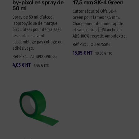
by-pixcl en spray de
17,5 mm SK-4 Green
50 ml
Cutter sécurité Olfa SK-4
Spray de 50 ml d’alcool
Green pour lames 17,5 mm.
isopropylique de marque
Changement de lame rapide
pixcl, idéal pour dégraisser
et sans outils. Manche en
les surfaces avant
ABS 100% recyclé. Ambidextre.
l’assemblage pas collage ou
Réf Pixcl : OLFA175SK4
adhésivage.
15,05
€
HT
18,06
€
TTC
Réf Pixcl : ALISPIXSPR005
4,05
€
HT
4,86
€
TTC