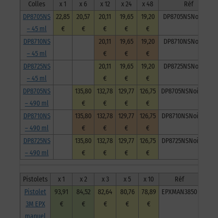
Colles
x 1
x 6
x 12
x 24
x 48
Réf
DP8705NS
22,85
20,57
20,11
19,65
19,20
DP8705NSNoi45ml
– 45 ml
€
€
€
€
€
DP8710NS
20,11
19,65
19,20
DP8710NSNoi45ml
– 45 ml
€
€
€
DP8725NS
20,11
19,65
19,20
DP8725NSNoi45ml
– 45 ml
€
€
€
DP8705NS
135,80
132,78
129,77
126,75
DP8705NSNoi490ml
– 490 ml
€
€
€
€
DP8710NS
135,80
132,78
129,77
126,75
DP8710NSNoi490ml
– 490 ml
€
€
€
€
DP8725NS
135,80
132,78
129,77
126,75
DP8725NSNoi490ml
– 490 ml
€
€
€
€
Pistolets
x 1
x 2
x 3
x 5
x 10
Réf
Pistolet
93,91
84,52
82,64
80,76
78,89
EPXMAN3850
3M EPX
€
€
€
€
€
manuel