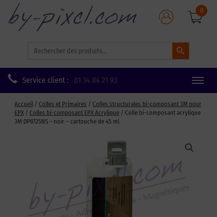
0
Search Button
Search
for:
Service client :
01 34 84 21 93
Toggle
naviga
Accueil
/
Colles et Primaires
/
Colles structurales bi-composant 3M pour
EPX
/
Colles bi-composant EPX Acrylique
/ Colle bi-composant acrylique
3M DP8725NS – noir – cartouche de 45 ml