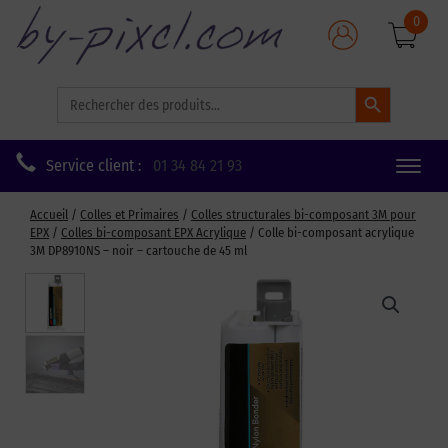
0
Search Button
Search
for:
Service client :
01 34 84 21 93
Toggle
naviga
Accueil
/
Colles et Primaires
/
Colles structurales bi-composant 3M pour
EPX
/
Colles bi-composant EPX Acrylique
/ Colle bi-composant acrylique
3M DP8910NS – noir – cartouche de 45 ml