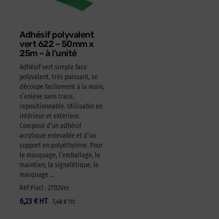
Adhésif polyvalent
vert 622 – 50mm x
25m – à l’unité
Adhésif vert simple face
polyvalent, très puissant, se
découpe facilement à la main,
s’enlève sans trace,
repositionnable. Utilisable en
intérieur et extérieur.
Composé d’un adhésif
acrylique enlevable et d’un
support en polyéthylène. Pour
le masquage, l’emballage, le
maintien, la signalétique, le
marquage …
Réf Pixcl : 2702Ver
6,23
€
HT
7,48
€
TTC