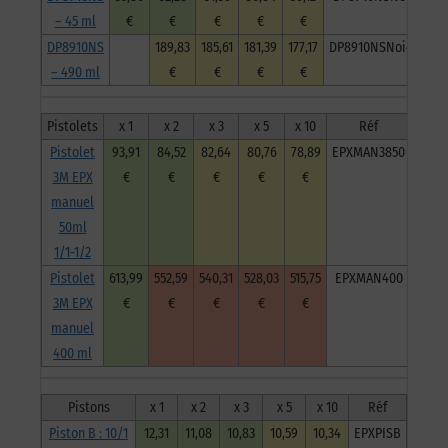
– 45 ml
€
€
€
€
€
DP8910NS
189,83
185,61
181,39
177,17
DP8910NSNoi490ml
– 490 ml
€
€
€
€
Pistolets
x 1
x 2
x 3
x 5
x 10
Réf
Pistolet
93,91
84,52
82,64
80,76
78,89
EPXMAN3850
3M EPX
€
€
€
€
€
manuel
50ml
1/1-1/2
Pistolet
613,99
552,59
540,31
528,03
515,75
EPXMAN400
3M EPX
€
€
€
€
€
manuel
400 ml
Pistons
x 1
x 2
x 3
x 5
x 10
Réf
Piston B : 10/1
12,31
11,08
10,83
10,59
10,34
EPXPISB