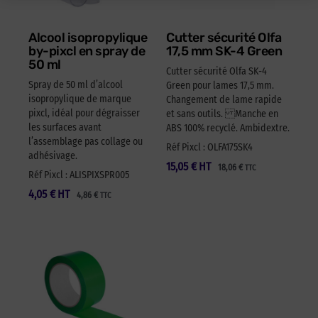
Alcool isopropylique
Cutter sécurité Olfa
by-pixcl en spray de
17,5 mm SK-4 Green
50 ml
Cutter sécurité Olfa SK-4
Spray de 50 ml d’alcool
Green pour lames 17,5 mm.
isopropylique de marque
Changement de lame rapide
pixcl, idéal pour dégraisser
et sans outils. Manche en
les surfaces avant
ABS 100% recyclé. Ambidextre.
l’assemblage pas collage ou
Réf Pixcl : OLFA175SK4
adhésivage.
15,05
€
HT
18,06
€
TTC
Réf Pixcl : ALISPIXSPR005
4,05
€
HT
4,86
€
TTC