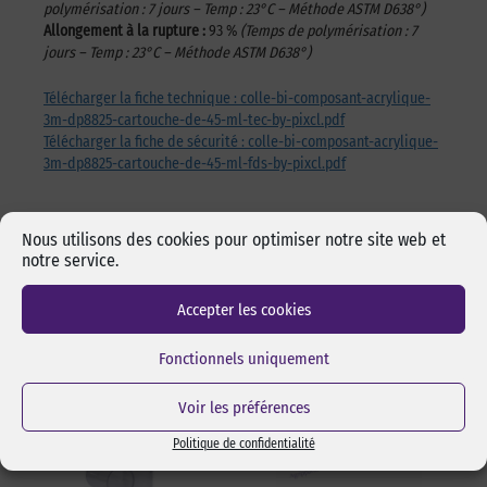
polymérisation : 7 jours – Temp : 23°C – Méthode ASTM D638°)
Allongement à la rupture :
93 %
(Temps de polymérisation : 7
jours – Temp : 23°C – Méthode ASTM D638°)
Télécharger la fiche technique : colle-bi-composant-acrylique-
3m-dp8825-cartouche-de-45-ml-tec-by-pixcl.pdf
Télécharger la fiche de sécurité : colle-bi-composant-acrylique-
3m-dp8825-cartouche-de-45-ml-fds-by-pixcl.pdf
Nous utilisons des cookies pour optimiser notre site web et
notre service.
Les incontournables
Accepter les cookies
Fonctionnels uniquement
Voir les préférences
Politique de confidentialité