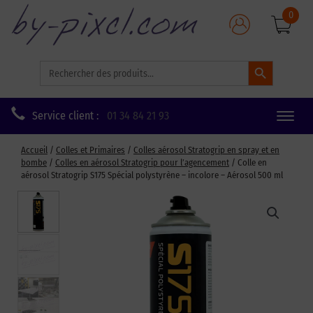
0
Search Button
Search
for:
Service client :
01 34 84 21 93
Toggle
naviga
Accueil
/
Colles et Primaires
/
Colles aérosol Stratogrip en spray et en
bombe
/
Colles en aérosol Stratogrip pour l’agencement
/ Colle en
aérosol Stratogrip S175 Spécial polystyrène – incolore – Aérosol 500 ml