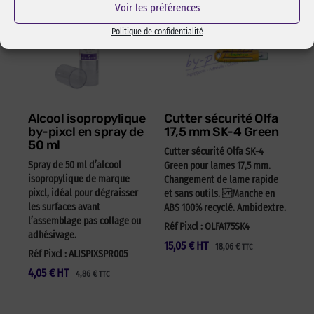
Voir les préférences
Politique de confidentialité
Alcool isopropylique
Cutter sécurité Olfa
by-pixcl en spray de
17,5 mm SK-4 Green
50 ml
Cutter sécurité Olfa SK-4
Spray de 50 ml d’alcool
Green pour lames 17,5 mm.
isopropylique de marque
Changement de lame rapide
pixcl, idéal pour dégraisser
et sans outils. Manche en
les surfaces avant
ABS 100% recyclé. Ambidextre.
l’assemblage pas collage ou
Réf Pixcl : OLFA175SK4
adhésivage.
15,05
€
HT
18,06
€
TTC
Réf Pixcl : ALISPIXSPR005
4,05
€
HT
4,86
€
TTC