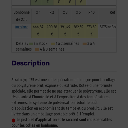
€
€
€
€
€
Bonbonne
x 1
x 2
x 3
x 5
x 10
Réf
de 22 L
incolore
444,87
400,38
391,49
382,59
373,69
S175IncBonb22L
€
€
€
€
€
Délais :
En stock
1 à 2 semaines
3 à 4
semaines
4 à 8 semaines
Description
Stratogrip 175 est une colle spécialement conçue pour le collage
du polystyrène brut, expansé ou extrudé. Dotée d’une formule
spéciale, elle permet de ne pas attaquer le polystyrène. Elle est
résistante à l’humidité et à l’exposition à des températures
extrêmes. Le système de pulvérisation réduit le coût
d’application en économisant du temps et du produit. Elle est
livrée dans un emballage portable prêt-à-l ’emploi.
Le pistolet d’application et le raccord sont indispensables
pour les colles en bonbonne.