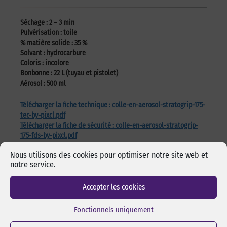
Séchage :
2 – 3 min
Pulvérisation :
toile
% matière solide :
35 %
Solvant :
hydrocarbure
Coloris :
incolore
Bonbonne :
22 L (tuyau et pistolet)
Aérosol :
500 ml
Télécharger la fiche technique : colle-en-aerosol-stratogrip-175-
tec-by-pixcl.pdf
Télécharger la fiche de sécurité : colle-en-aerosol-stratogrip-
175-fds-by-pixcl.pdf
Nous utilisons des cookies pour optimiser notre site web et
notre service.
Accepter les cookies
Les incontournables
Fonctionnels uniquement