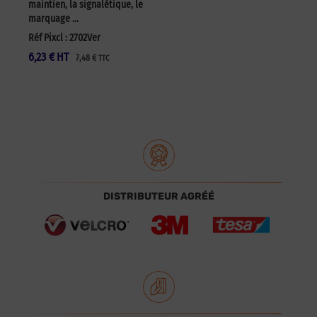
maintien, la signalétique, le
marquage …
Réf Pixcl : 2702Ver
6,23
€
HT
7,48
€
TTC
DISTRIBUTEUR AGRÉÉ