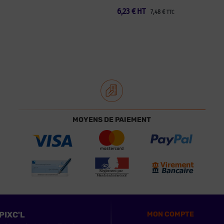
6,23
€
HT
7,48
€
TTC
MOYENS DE PAIEMENT
PIXC'L
MON COMPTE