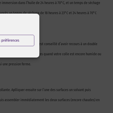
ne immersion dans l’huile de 24 heures à 70°C, et un temps de séchage
 après un temps de séchage de 18 heures à 23°C et 24 heures à 70°C
s préférences
temps ouvert plus grand, il est conseillé d’avoir recours à un double
bler ensuite les deux surfaces quand votre colle est encore humide ou
si une pression ferme.
collante. Aplliquer ensuite sur l’une des surfaces un solvant puis
C, puis assembler immédiatement les deux surfaces (encore chaudes) en