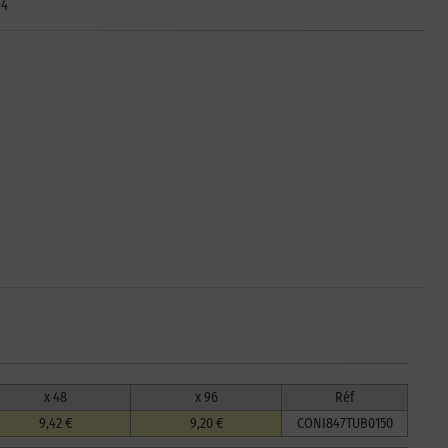
94
x 48
x 96
Réf
9,42 €
9,20 €
CONI847TUB0150