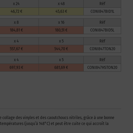
x 24
x 48
Réf
46,72 €
45,63 €
CONI847BID1L
x 8
x 16
Réf
184,81 €
180,51 €
CONI847BID5L
x 4
x 5
Réf
557,67 €
544,70 €
CONI847TON20
x 4
x 5
Réf
697,93 €
681,69 €
CONI847HSTON20
ollage des vinyles et des caoutchoucs nitriles, grâce à une bonne
températures (jusqu’à 148°C) et peut être cuite ce qui accroît la