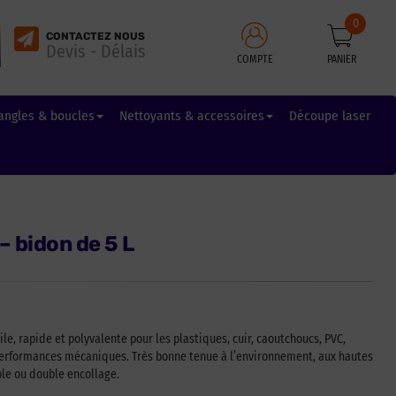
0
CONTACTEZ NOUS
Devis - Délais
COMPTE
PANIER
angles & boucles
Nettoyants & accessoires
Découpe laser
 – bidon de 5 L
le, rapide et polyvalente pour les plastiques, cuir, caoutchoucs, PVC,
erformances mécaniques. Très bonne tenue à l’environnement, aux hautes
le ou double encollage.