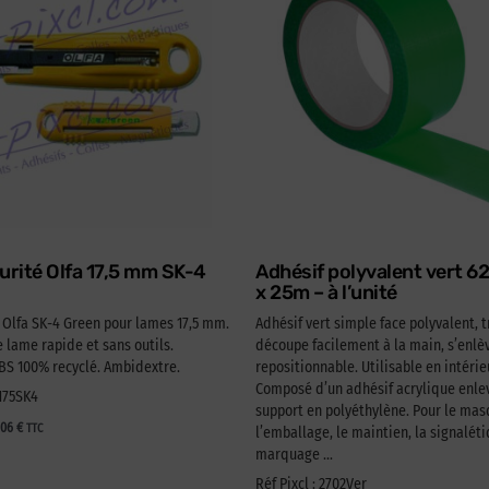
urité Olfa 17,5 mm SK-4
Adhésif polyvalent vert 
x 25m – à l’unité
é Olfa SK-4 Green pour lames 17,5 mm.
Adhésif vert simple face polyvalent, t
lame rapide et sans outils.
découpe facilement à la main, s’enlèv
 100% recyclé. Ambidextre.
repositionnable. Utilisable en intérie
Composé d’un adhésif acrylique enlev
A175SK4
support en polyéthylène. Pour le ma
,06
€
TTC
l’emballage, le maintien, la signaléti
marquage …
Réf Pixcl : 2702Ver