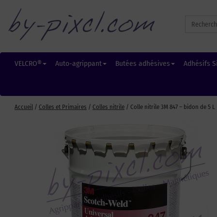
Search
for:
VELCRO®
Auto-agrippant
Butées adhésives
Adhésifs S
Accueil
/
Colles et Primaires
/
Colles nitrile
/ Colle nitrile 3M 847 – bidon de 5 L