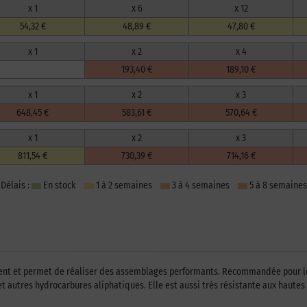
x 1
x 6
x 12
54,32 €
48,89 €
47,80 €
x 1
x 2
x 4
193,40 €
189,10 €
x 1
x 2
x 3
648,45 €
583,61 €
570,64 €
x 1
x 2
x 3
811,54 €
730,39 €
714,16 €
Délais :
En stock
1 à 2 semaines
3 à 4 semaines
5 à 8 semaines
ent et permet de réaliser des assemblages performants. Recommandée pour le c
et autres hydrocarbures aliphatiques. Elle est aussi très résistante aux hautes 