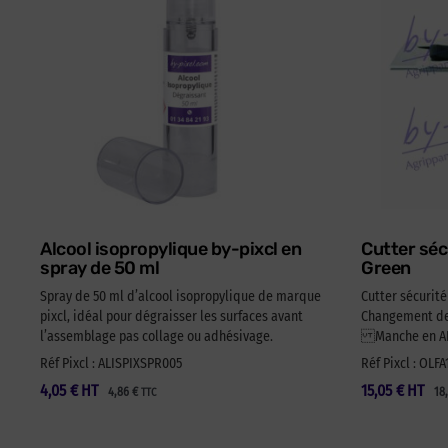
Alcool isopropylique by-pixcl en
Cutter séc
spray de 50 ml
Green
Spray de 50 ml d’alcool isopropylique de marque
Cutter sécurit
pixcl, idéal pour dégraisser les surfaces avant
Changement de 
l’assemblage pas collage ou adhésivage.
Manche en ABS
Réf Pixcl : ALISPIXSPR005
Réf Pixcl : OLF
4,05
€
HT
15,05
€
HT
4,86
€
18
TTC