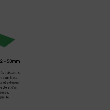
622 – 50mm
rès puissant, se
e sans trace,
ur et extérieur.
able et d’un
squage,
que, le