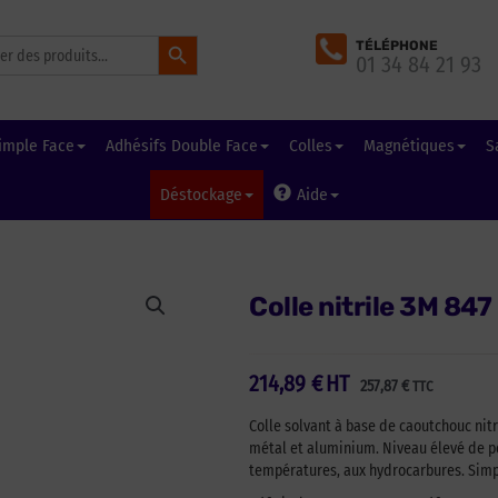
Search Button
TÉLÉPHONE
01 34 84 21 93
imple Face
Adhésifs Double Face
Colles
Magnétiques
S
Déstockage
Aide
Colle nitrile 3M 847
214,89
€
HT
257,87
€
TTC
Colle solvant à base de caoutchouc nitri
métal et aluminium. Niveau élevé de p
températures, aux hydrocarbures. Simp