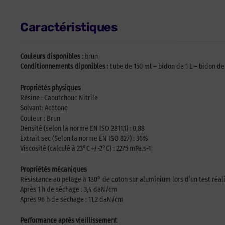
Caractéristiques
Couleurs disponibles :
brun
Conditionnements diponibles :
tube de 150 ml – bidon de 1 L – bidon de 
Propriétés physiques
Résine : Caoutchouc Nitrile
Solvant: Acétone
Couleur : Brun
Densité (selon la norme EN ISO 2811.1) : 0,88
Extrait sec (Selon la norme EN ISO 827) : 36%
Viscosité (calculé à 23°C +/-2°C) : 2275 mPa.s-1
Propriétés mécaniques
Résistance au pelage à 180° de coton sur aluminium lors d’un test réal
Après 1 h de séchage : 3,4 daN/cm
Après 96 h de séchage : 11,2 daN/cm
Performance après vieillissement