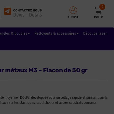
0
CONTACTEZ NOUS
Devis - Délais
COMPTE
PANIER
angles & boucles
Nettoyants & accessoires
Découpe laser
ur métaux M3 – Flacon de 50 gr
sité moyenne (100cPs) développée pour un collage rapide et puissant sur la
fficace sur les plastiques, caoutchoucs et autres substrats courants