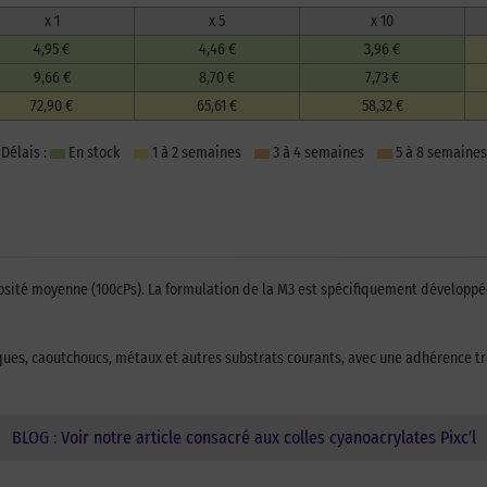
x 1
x 5
x 10
4,95 €
4,46 €
3,96 €
9,66 €
8,70 €
7,73 €
72,90 €
65,61 €
58,32 €
Délais :
En stock
1 à 2 semaines
3 à 4 semaines
5 à 8 semaines
cosité moyenne (100cPs). La formulation de la M3 est spécifiquement développée
iques, caoutchoucs, métaux et autres substrats courants, avec une adhérence tr
BLOG : Voir notre article consacré aux colles cyanoacrylates Pixc’l