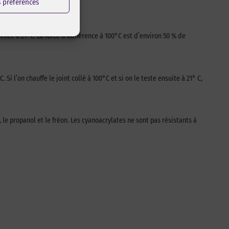
s préférences
rence à 21°C. La force d’adhérence à 100°C est d’environ 50 % de
i l’on chauffe le joint collé à 100°C et si on le teste ensuite à 21° C,
 le propanol et le fréon. Les cyanoacrylates ne sont pas résistants à