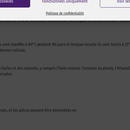
 cookies
Fonctionnels uniquement
Voir le
Politique de confidentialité
ure de 90°C. A 90°C, la force d’adhérence sera égale à environ 70 % de l’ adhé
sont chauffés à 80°C pendant 90 jours et lorsque ensuite ils sont testés à 21°C. S
érence initiale.
huiles et des solvants, y compris l’huile moteur, l’essence au plomb, l’éthanol,
ériodes.
trats, et les pièces peuvent être démontées en