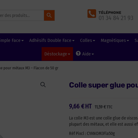
Search Button
TÉLÉPHONE
01 34 84 21 93
imple Face
Adhésifs Double Face
Colles
Magnétiques
S
Déstockage
Aide
ue pour métaux M3 – Flacon de 50 gr
Colle super glue po
9,66
€
HT
11,59
€
TTC
La colle M3 est une colle glue de visco
plupart des métaux, et elle est aussi e
Réf Pixcl : CYANOM3Fla50g