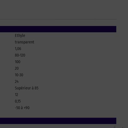
Ethyle
transparent
1,06
80-120
100
20
10-30
24
Supérieur à 85
12
0,15
-50 à +90