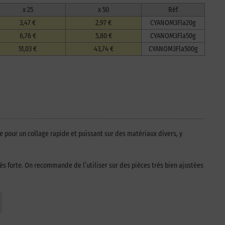
x 25
x 50
Réf
3,47 €
2,97 €
CYANOM3Fla20g
6,76 €
5,80 €
CYANOM3Fla50g
51,03 €
43,74 €
CYANOM3Fla500g
 pour un collage rapide et puissant sur des matériaux divers, y
ès forte. On recommande de l’utiliser sur des pièces très bien ajustées