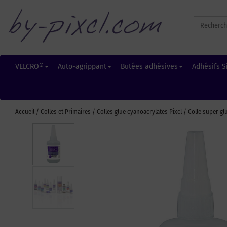
Search
for:
VELCRO®
Auto-agrippant
Butées adhésives
Adhésifs S
Accueil
/
Colles et Primaires
/
Colles glue cyanoacrylates Pixcl
/ Colle super gl