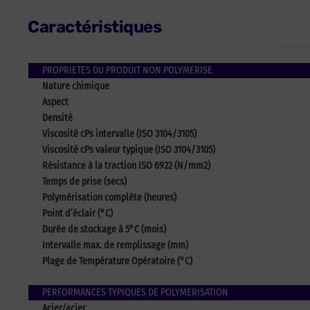
Caractéristiques
PROPRIETES DU PRODUIT NON POLYMERISE
Nature chimique
Aspect
Densité
Viscosité cPs intervalle (ISO 3104/3105)
Viscosité cPs valeur typique (ISO 3104/3105)
Résistance à la traction ISO 6922 (N/mm2)
Temps de prise (secs)
Polymérisation complète (heures)
Point d’éclair (°C)
Durée de stockage à 5°C (mois)
Intervalle max. de remplissage (mm)
Plage de Température Opératoire (°C)
PERFORMANCES TYPIQUES DE POLYMERISATION
Acier/acier