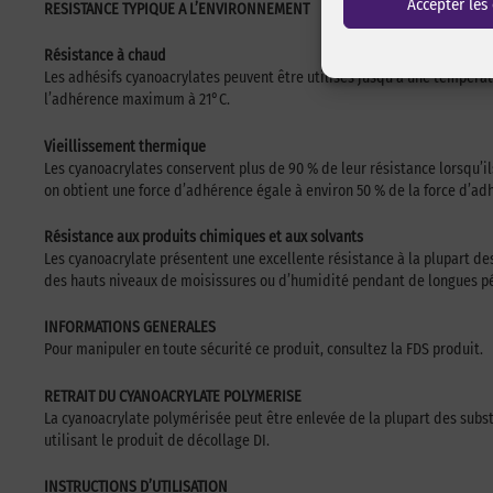
Accepter les
RESISTANCE TYPIQUE A L’ENVIRONNEMENT
Résistance à chaud
Les adhésifs cyanoacrylates peuvent être utilisés jusqu’à une températ
l’adhérence maximum à 21°C.
Vieillissement thermique
Les cyanoacrylates conservent plus de 90 % de leur résistance lorsqu’ils 
on obtient une force d’adhérence égale à environ 50 % de la force d’adh
Résistance aux produits chimiques et aux solvants
Les cyanoacrylate présentent une excellente résistance à la plupart des 
des hauts niveaux de moisissures ou d’humidité pendant de longues p
INFORMATIONS GENERALES
Pour manipuler en toute sécurité ce produit, consultez la FDS produit.
RETRAIT DU CYANOACRYLATE POLYMERISE
La cyanoacrylate polymérisée peut être enlevée de la plupart des subs
utilisant le produit de décollage DI.
INSTRUCTIONS D’UTILISATION