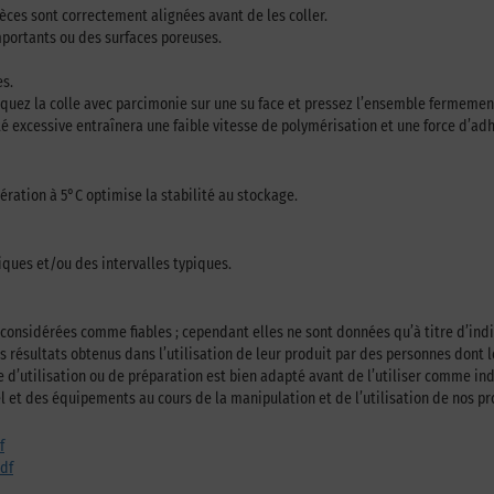
ièces sont correctement alignées avant de les coller.
importants ou des surfaces poreuses.
es.
iquez la colle avec parcimonie sur une su face et pressez l’ensemble fermemen
té excessive entraînera une faible vitesse de polymérisation et une force d’adh
gération à 5°C optimise la stabilité au stockage.
iques et/ou des intervalles typiques.
 considérées comme fiables ; cependant elles ne sont données qu’à titre d’ind
es résultats obtenus dans l’utilisation de leur produit par des personnes dont
e d’utilisation ou de préparation est bien adapté avant de l’utiliser comme ind
et des équipements au cours de la manipulation et de l’utilisation de nos pr
f
pdf