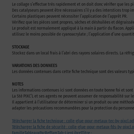
Le collage s’effectue très rapidement et on doit donc vérifier que les p
Des catalyseurs peuvent être nécessaires s’il y a des interstices trop 
Certains plastiques peuvent nécessiter l’application de l’apprêt PR.
Vérifiez que les pièces sont propres, sèches et déshuilées et dégraissé
Le produit est normalement appliqué à la main à partir du flacon. Appl
utilisez le moins possible de cyanoacrylate ; l’application d’une quanti
STOCKAGE
Stockez dans un local frais à l’abri des rayons solaires directs. La réfri
VARIATIONS DES DONNEES
Les données contenues dans cette fiche technique sont des valeurs typ
NOTES
Les informations contenues ici sont données en toute bonne foi et sont
La Sté PIXC’L et ses agents ne peuvent assumer de responsabilité sur l
Il appartient à l’utilisateur de déterminer si un produit ou une méthod
adapter les précautions recommandées pour la protection du personnel 
Télécharger la fiche technique : colle-glue-pour-metaux-tec-by-pixcl.pd
Télécharger la fiche de sécurité : colle-glue-pour-metaux-fds-by-pixcl.
FamilleTableauxParRefFamTab::LienLibre1Titre :