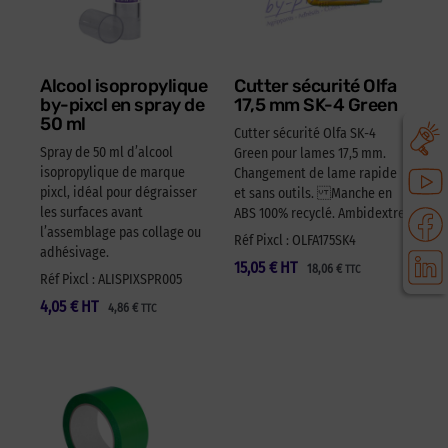
Alcool isopropylique
Cutter sécurité Olfa
by-pixcl en spray de
17,5 mm SK-4 Green
50 ml
Cutter sécurité Olfa SK-4
Spray de 50 ml d’alcool
Green pour lames 17,5 mm.
isopropylique de marque
Changement de lame rapide
pixcl, idéal pour dégraisser
et sans outils. Manche en
les surfaces avant
ABS 100% recyclé. Ambidextre.
l’assemblage pas collage ou
Réf Pixcl : OLFA175SK4
adhésivage.
15,05
€
HT
18,06
€
TTC
Réf Pixcl : ALISPIXSPR005
4,05
€
HT
4,86
€
TTC