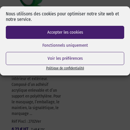
Nous utilisons des cookies pour optimiser notre site web et
notre service.
Adhésif polyvalent
Accepter les cookies
vert 622 – 50mm x
25m – à l’unité
Fonctionnels uniquement
Adhésif vert simple face
polyvalent, très puissant, se
Voir les préférences
découpe facilement à la main,
s’enlève sans trace,
Politique de confidentialité
repositionnable. Utilisable en
intérieur et extérieur.
Composé d’un adhésif
acrylique enlevable et d’un
support en polyéthylène. Pour
le masquage, l’emballage, le
maintien, la signalétique, le
marquage …
Réf Pixcl : 2702Ver
6,23
€
HT
7,48
€
TTC