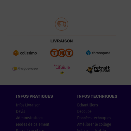
LIVRAISON
INFOS PRATIQUES
INFOS TECHNIQUES
Infos Livraison
Echantillons
Devis
Découpe
Administrations
Données techniques
Modes de paiement
Améliorer le collage
Retrait sur place
Velcro sur textile