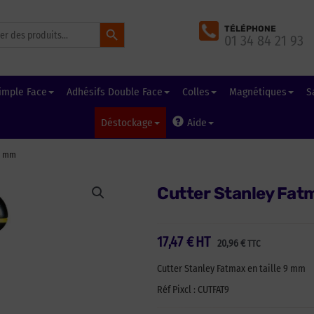
Search Button
TÉLÉPHONE
01 34 84 21 93
imple Face
Adhésifs Double Face
Colles
Magnétiques
S
Déstockage
Aide
 9 mm
Cutter Stanley Fa
17,47
€
HT
20,96
€
TTC
Cutter Stanley Fatmax en taille 9 mm
Réf Pixcl : CUTFAT9