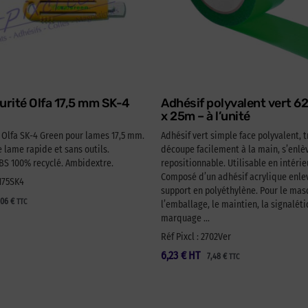
urité Olfa 17,5 mm SK-4
Adhésif polyvalent vert 
x 25m – à l’unité
é Olfa SK-4 Green pour lames 17,5 mm.
Adhésif vert simple face polyvalent, t
lame rapide et sans outils.
découpe facilement à la main, s’enlèv
 100% recyclé. Ambidextre.
repositionnable. Utilisable en intérie
Composé d’un adhésif acrylique enlev
A175SK4
support en polyéthylène. Pour le ma
,06
€
TTC
l’emballage, le maintien, la signaléti
marquage …
Réf Pixcl : 2702Ver
6,23
€
HT
7,48
€
TTC