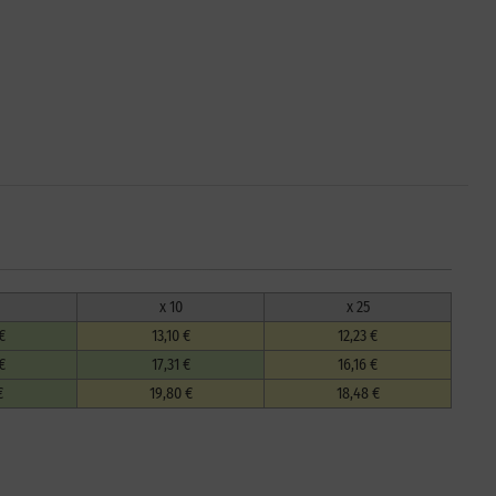
x 10
x 25
€
13,10 €
12,23 €
€
17,31 €
16,16 €
€
19,80 €
18,48 €