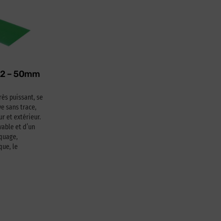
622 – 50mm
rès puissant, se
e sans trace,
ur et extérieur.
able et d’un
squage,
que, le