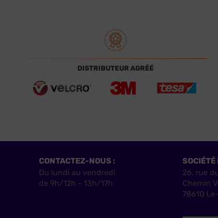
DISTRIBUTEUR AGRÉÉ
CONTACTEZ-NOUS :
SOCIÉTÉ 
Du lundi au vendredi
26, rue d
de 9h/12h - 13h/17h
Chemin V
78610 Le-