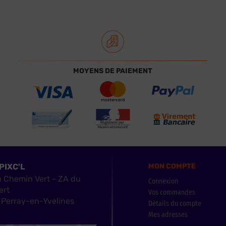
MOYENS DE PAIEMENT
PIXC'L
MON COMPTE
u Chemin Vert - ZA du
Connexion
ert
Vos commandes
Perray-en-Yvelines
Détails du compte
Mes adresses