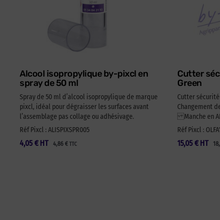
Alcool isopropylique by-pixcl en
Cutter séc
spray de 50 ml
Green
Spray de 50 ml d’alcool isopropylique de marque
Cutter sécurit
pixcl, idéal pour dégraisser les surfaces avant
Changement de 
l’assemblage pas collage ou adhésivage.
Manche en ABS
Réf Pixcl : ALISPIXSPR005
Réf Pixcl : OLF
4,05
€
HT
15,05
€
HT
4,86
€
18
TTC