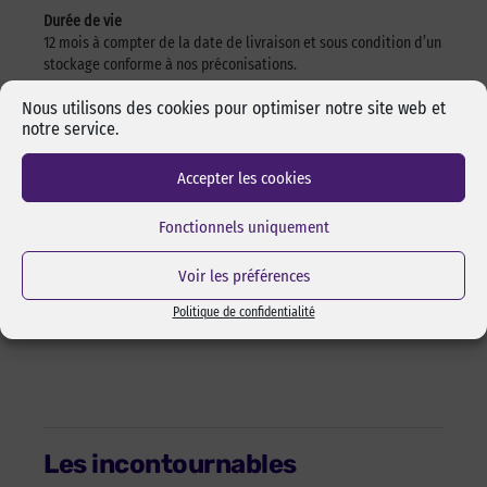
Durée de vie
12 mois à compter de la date de livraison et sous condition d’un
stockage conforme à nos préconisations.
Nous utilisons des cookies pour optimiser notre site web et
Tous les composants de ce produit sont non toxique, inodore et
notre service.
répondent aux exigences de la régulation des additifs Indirect
Alimentaires 21 CFR 175.105 “Adhésifs”, 21 CFR et 21 CFR 176.180
“Composants du papier et cartons en contact avec les aliments
Accepter les cookies
secs” et peuvent être utilisés sujets aux conditions présentes
dans ces régulations.
Fonctionnels uniquement
Télécharger la fiche technique : points-de-colle-10-mm-pour-
Voir les préférences
atg-700-tec-by-pixcl.pdf
Télécharger la fiche de sécurité : points-de-colle-10-mm-pour-
Politique de confidentialité
atg-700-fds-by-pixcl.pdf
Les incontournables