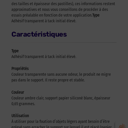
des tailles et épaisseur des pastilles), ces informations restent
approximatives et nous vous conseillons de procéder à des
essais préalable en fonction de votre application.
Type
Adhésif transparent à tack initial élevé.
Caractéristiques
Type
Adhésif transparent à tack initial élevé.
Propriétés
Couleur transparente sans aucune odeur, le produit ne migre
pas dans le support. Il reste propre et stable.
Couleur
Couleur ambre clair, support papier siliconé blanc, épaisseur
0,65 grammes.
Utilisation
À utiliser pour la fixation d’objets légers ayant besoin d’être
enlevé sans arracher le support sur lequel il est placé (papier,