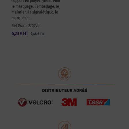
support en polyéthylène. Pour
le masquage, l’emballage, le
maintien, la signalétique, le
marquage …
Réf Pixcl : 2702Ver
6,23
€
HT
7,48
€
TTC
DISTRIBUTEUR AGRÉÉ