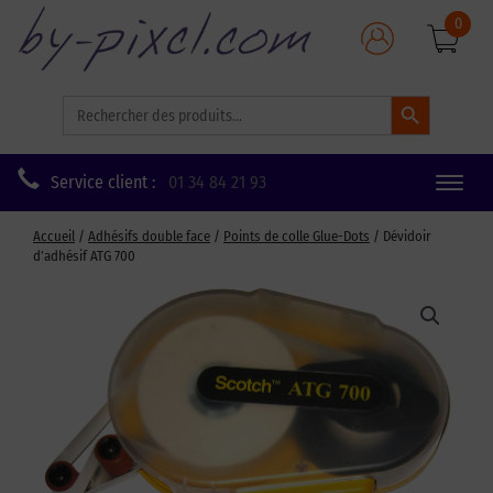
0
Search Button
Search
for:
Service client :
01 34 84 21 93
Toggle
naviga
Accueil
/
Adhésifs double face
/
Points de colle Glue-Dots
/ Dévidoir
d’adhésif ATG 700