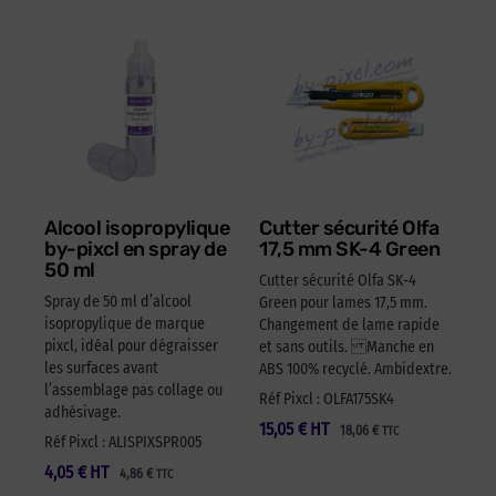
Alcool isopropylique
Cutter sécurité Olfa
by-pixcl en spray de
17,5 mm SK-4 Green
50 ml
Cutter sécurité Olfa SK-4
Spray de 50 ml d’alcool
Green pour lames 17,5 mm.
isopropylique de marque
Changement de lame rapide
pixcl, idéal pour dégraisser
et sans outils. Manche en
les surfaces avant
ABS 100% recyclé. Ambidextre.
l’assemblage pas collage ou
Réf Pixcl : OLFA175SK4
adhésivage.
15,05
€
HT
18,06
€
TTC
Réf Pixcl : ALISPIXSPR005
4,05
€
HT
4,86
€
TTC