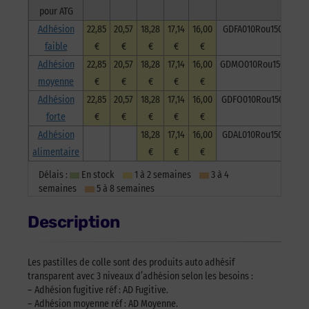
pour ATG
Adhésion
22,85
20,57
18,28
17,14
16,00
GDFA010Rou1500
faible
€
€
€
€
€
Adhésion
22,85
20,57
18,28
17,14
16,00
GDMO010Rou1500
moyenne
€
€
€
€
€
Adhésion
22,85
20,57
18,28
17,14
16,00
GDFO010Rou1500
forte
€
€
€
€
€
Adhésion
18,28
17,14
16,00
GDAL010Rou1500
alimentaire
€
€
€
Délais :
En stock
1 à 2 semaines
3 à 4
semaines
5 à 8 semaines
Description
Les pastilles de colle sont des produits auto adhésif
transparent avec 3 niveaux d’adhésion selon les besoins :
– Adhésion fugitive réf : AD Fugitive.
– Adhésion moyenne réf : AD Moyenne.