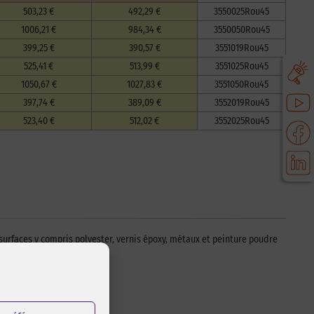
503,23 €
492,29 €
3550025Rou45
1006,21 €
984,34 €
3550050Rou45
399,25 €
390,57 €
3551019Rou45
525,41 €
513,99 €
3551025Rou45
1050,67 €
1027,83 €
3551050Rou45
397,74 €
389,09 €
3552019Rou45
523,40 €
512,02 €
3552025Rou45
surfaces y compris polyester, vernis époxy, métaux et peinture poudre