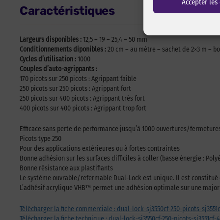
Accepter les
Caractéristiques
Largeurs disponibles :
12,5 – 19 – 25,4 – 50 mm
Conditionnements diponibles :
20 cm – au mètre – sachet de 2×3 m – bo
Cycles d’utilisation :
1000
Couples d’auto-agrippants :
170 picots sur 250 picots : Agrippant faible
250 picots sur 250 picots : Agrippant fort
250 picots sur 400 picots : Agrippant très fort
400 picots sur 400 picots : Agrippant trop fort
Efficace sans perte de performance jusqu’à 1000 ouvertures/fermeture
Picots type 250
Pour des applications extérieures ou à fortes contraintes
Bonne adhésion sur les surfaces difficiles à coller (basse énergie : Pol
Bonne résistance aux plastifiants
Le système ouvrable/refermable Dual-Lock est unique. Il est constitué
L’adhésif acrylique VHB™ permet une adhésion optimale sur une majori
Télécharger la fiche commerciale : dual-lock-sj3550cf-250-picots-sj3551
Télécharger la fiche technique : dual-lock-sj3550cf-250-picots-sj3551cf-