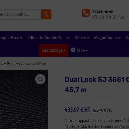
Search Button
TÉLÉPHONE
01 34 84 21 93
imple Face
Adhésifs Double Face
Colles
Magnétiques
S
Déstockage
Aide
ots – 19mm – rouleau de 45,7 m
Dual Lock SJ 3551 C
45,7 m
433,97
€
HT
520,76
€
TTC
Auto-agrippant à picots plastiques. Adh
nautique, ski, fixation caméra, moto. C