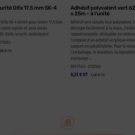
urité Olfa 17,5 mm SK-4
Adhésif polyvalent vert 
x 25m – à l’unité
é Olfa SK-4 Green pour lames 17,5 mm.
Adhésif vert simple face polyvalent, t
lame rapide et sans outils.
découpe facilement à la main, s’enlèv
 100% recyclé. Ambidextre.
repositionnable. Utilisable en intérie
Composé d’un adhésif acrylique enlev
A175SK4
support en polyéthylène. Pour le ma
,06
€
TTC
l’emballage, le maintien, la signaléti
marquage …
Réf Pixcl : 2702Ver
6,23
€
HT
7,48
€
TTC