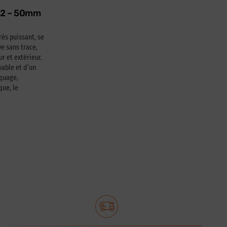
622 – 50mm
rès puissant, se
e sans trace,
ur et extérieur.
able et d’un
squage,
que, le