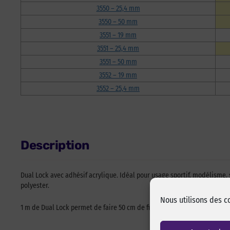
3550 – 25,4 mm
3550 – 50 mm
3551 – 19 mm
3551 – 25,4 mm
3551 – 50 mm
3552 – 19 mm
3552 – 25,4 mm
Description
Dual Lock avec adhésif acrylique. Idéal pour usage sportif, modélisme, 
polyester.
Nous utilisons des c
1 m de Dual Lock permet de faire 50 cm de fixation