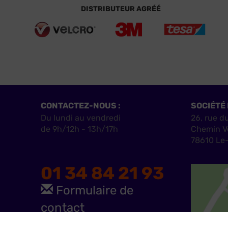
DISTRIBUTEUR AGRÉÉ
CONTACTEZ-NOUS :
SOCIÉTÉ 
Du lundi au vendredi
26, rue d
de 9h/12h - 13h/17h
Chemin V
78610 Le-
01 34 84 21 93
Formulaire de
contact