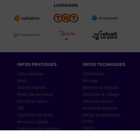
LIVRAISON
INFOS PRATIQUES
INFOS TECHNIQUES
Infos Livraison
Echantillons
Devis
Découpe
Administrations
Données techniques
Modes de paiement
Améliorer le collage
Retrait sur place
Velcro sur textile
TVA
Recherche solution
Conditions de vente
Retour d'expériences
clients
Mentions Légales
Vidéos
Protection des données
Blog