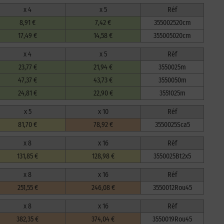
x 4
x 5
Réf
8,91 €
7,42 €
355002520cm
17,49 €
14,58 €
355005020cm
x 4
x 5
Réf
23,77 €
21,94 €
3550025m
47,37 €
43,73 €
3550050m
24,81 €
22,90 €
3551025m
x 5
x 10
Réf
81,70 €
78,92 €
3550025Sca5
x 8
x 16
Réf
131,85 €
128,98 €
3550025Bt2x5
x 8
x 16
Réf
251,55 €
246,08 €
3550012Rou45
x 8
x 16
Réf
382,35 €
374,04 €
3550019Rou45