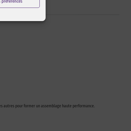
s préférences
les autres pour former un assemblage haute performance.