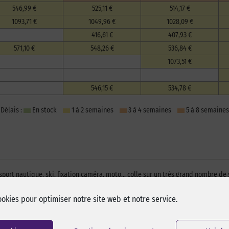
546,99 €
525,11 €
514,17 €
1093,71 €
1049,96 €
1028,09 €
416,61 €
407,93 €
571,10 €
548,26 €
536,84 €
1073,51 €
546,15 €
534,78 €
Délais :
En stock
1 à 2 semaines
3 à 4 semaines
5 à 8 semaines
sport nautique, ski, fixation caméra, moto… colle sur un très grand nombre de 
ookies pour optimiser notre site web et notre service.