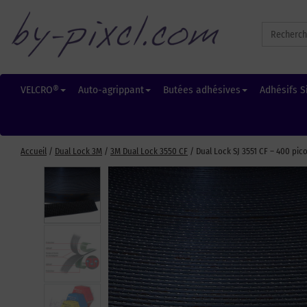
Search
for:
VELCRO®
Auto-agrippant
Butées adhésives
Adhésifs S
Accueil
/
Dual Lock 3M
/
3M Dual Lock 3550 CF
/ Dual Lock SJ 3551 CF – 400 pic