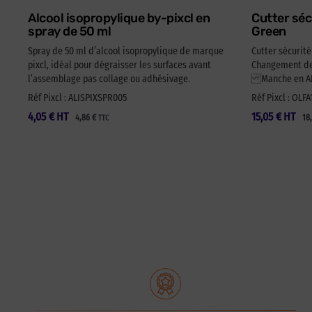
Alcool isopropylique by-pixcl en
Cutter séc
spray de 50 ml
Green
Spray de 50 ml d’alcool isopropylique de marque
Cutter sécurit
pixcl, idéal pour dégraisser les surfaces avant
Changement de 
l’assemblage pas collage ou adhésivage.
Manche en ABS
Réf Pixcl : ALISPIXSPR005
Réf Pixcl : OLF
4,05
€
HT
15,05
€
HT
4,86
€
18
TTC