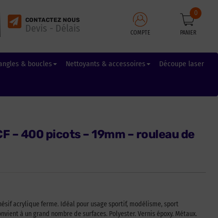
0
CONTACTEZ NOUS
Devis - Délais
COMPTE
PANIER
angles & boucles
Nettoyants & accessoires
Découpe laser
F – 400 picots – 19mm – rouleau de
ésif acrylique ferme. Idéal pour usage sportif, modélisme, sport
onvient à un grand nombre de surfaces. Polyester. Vernis époxy. Métaux.