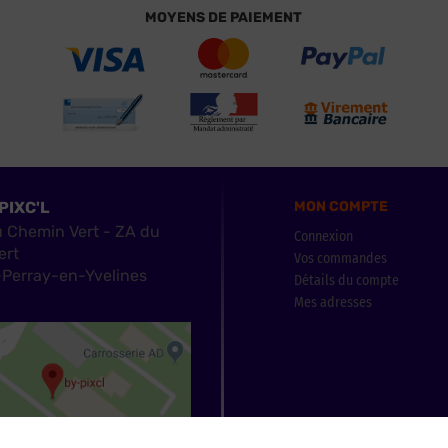
MOYENS DE PAIEMENT
PIXC'L
MON COMPTE
u Chemin Vert - ZA du
Connexion
ert
Vos commandes
Perray-en-Yvelines
Détails du compte
Mes adresses