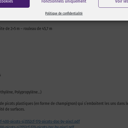
 cookies
Fonctionnels uniquement
Voir le
Politique de confidentialité
ite de 2×5 m – rouleau de 45,7 m
s
yéthylène, Polypropylène…)
 de picots plastiques (en forme de champignon) qui s’emboitent les uns dans 
té de surfaces.
cf-400-picots-sj3552cf-170-picots-doc-by-pixcl.pdf
400-picots-sj3552cf-170-picots-tec-by-pixcl.pdf