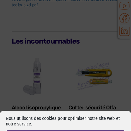
tec-by-pixcl.pdf
Les incontournables
Alcool isopropylique
Cutter sécurité Olfa
by-pixcl en spray de
17,5 mm SK-4 Green
50 ml
Nous utilisons des cookies pour optimiser notre site web et
Cutter sécurité Olfa SK-4
notre service.
Spray de 50 ml d’alcool
Green pour lames 17,5 mm.