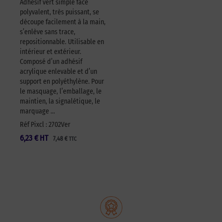
Adhésif vert simple face
polyvalent, très puissant, se
découpe facilement à la main,
s’enlève sans trace,
repositionnable. Utilisable en
intérieur et extérieur.
Composé d’un adhésif
acrylique enlevable et d’un
support en polyéthylène. Pour
le masquage, l’emballage, le
maintien, la signalétique, le
marquage …
Réf Pixcl : 2702Ver
6,23
€
HT
7,48
€
TTC