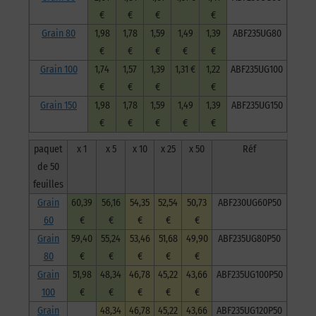
feuilles
€
€
€
€
Grain 80
1,98
1,78
1,59
1,49
1,39
ABF235UG80
€
€
€
€
€
Grain 100
1,74
1,57
1,39
1,31 €
1,22
ABF235UG100
€
€
€
€
Grain 150
1,98
1,78
1,59
1,49
1,39
ABF235UG150
€
€
€
€
€
paquet
x 1
x 5
x 10
x 25
x 50
Réf
de 50
feuilles
Grain
60,39
56,16
54,35
52,54
50,73
ABF230UG60P50
60
€
€
€
€
€
Grain
59,40
55,24
53,46
51,68
49,90
ABF235UG80P50
80
€
€
€
€
€
Grain
51,98
48,34
46,78
45,22
43,66
ABF235UG100P50
100
€
€
€
€
€
Grain
48,34
46,78
45,22
43,66
ABF235UG120P50