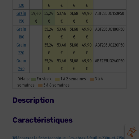
120
€
€
€
€
Grain
59,40
55,24
53,46
51,68
49,90
ABF235UG150P50
150
€
€
€
€
€
Grain
55,24
53,46
51,68
49,90
ABF235UG180P50
180
€
€
€
€
Grain
55,24
53,46
51,68
49,90
ABF235UG220P50
220
€
€
€
€
Grain
55,24
53,46
51,68
49,90
ABF235UG240P50
240
€
€
€
€
Délais :
En stock
1 à 2 semaines
3 à 4
semaines
5 à 8 semaines
Description
Caractéristiques
Télécharger la fiche technique : 3m-abrasif-feuille-230u-et-235u-