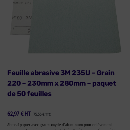
Feuille abrasive 3M 235U – Grain
220 – 230mm x 280mm – paquet
de 50 feuilles
62,97
€
HT
75,56
€
TTC
Abrasif papier avec grains oxyde d‘aluminium pour enlèvement