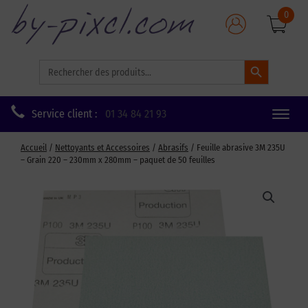
0
Search Button
Search
for:
Service client :
01 34 84 21 93
Toggle
naviga
Accueil
/
Nettoyants et Accessoires
/
Abrasifs
/ Feuille abrasive 3M 235U
– Grain 220 – 230mm x 280mm – paquet de 50 feuilles