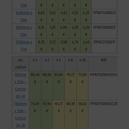
33m
€
€
€
€
€
1400mm x
6,02
5,42
4,82
4,52
4,22
FPINT1400033
33m
€
€
€
€
€
1800mm x
6,12
5,51
4,90
4,59
4,29
FPINT1800025
25m
€
€
€
€
€
2700mm x
6,35
5,72
5,08
4,76
4,45
FPINT2700017
17m
€
€
€
€
€
au
x 1
x 2
x 4
x 8
x 16
Réf
carton
550mm
98,40
88,56
83,64
78,72
73,80
FPINT0550033C40
x 33m –
€
€
€
€
€
Carton
de 40
1100mm
75,49
67,94
64,17
60,39
56,62
FPINT1100033C20
x 33m –
€
€
€
€
€
Carton
de 20