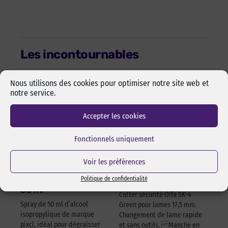
Les incontournables
Nous utilisons des cookies pour optimiser notre site web et
notre service.
Accepter les cookies
Fonctionnels uniquement
Voir les préférences
Alcool isopropylique
Cutter sécurité Olfa
by-pixcl en spray de
17,5 mm SK-4 Green
Politique de confidentialité
50 ml
Cutter sécurité Olfa SK-4
Spray de 50 ml d’alcool
Green pour lames 17,5 mm.
isopropylique de marque
Changement de lame rapide
pixcl, idéal pour dégraisser
et sans outils. Manche en