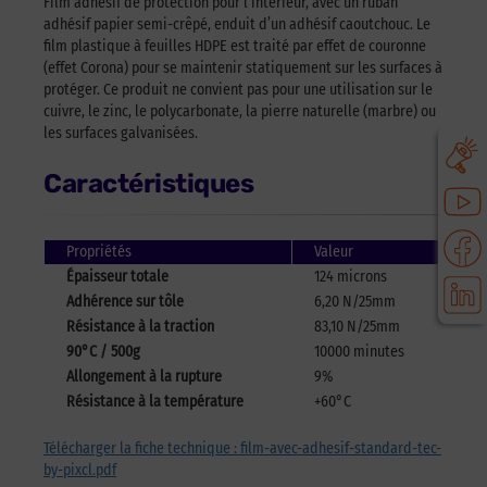
Film adhésif de protection pour l’intérieur, avec un ruban
adhésif papier semi-crêpé, enduit d’un adhésif caoutchouc. Le
film plastique à feuilles HDPE est traité par effet de couronne
(effet Corona) pour se maintenir statiquement sur les surfaces à
protéger. Ce produit ne convient pas pour une utilisation sur le
cuivre, le zinc, le polycarbonate, la pierre naturelle (marbre) ou
les surfaces galvanisées.
Caractéristiques
Propriétés
Valeur
Épaisseur totale
124 microns
Adhérence sur tôle
6,20 N/25mm
Résistance à la traction
83,10 N/25mm
90°C / 500g
10000 minutes
Allongement à la rupture
9%
Résistance à la température
+60°C
Télécharger la fiche technique : film-avec-adhesif-standard-tec-
by-pixcl.pdf