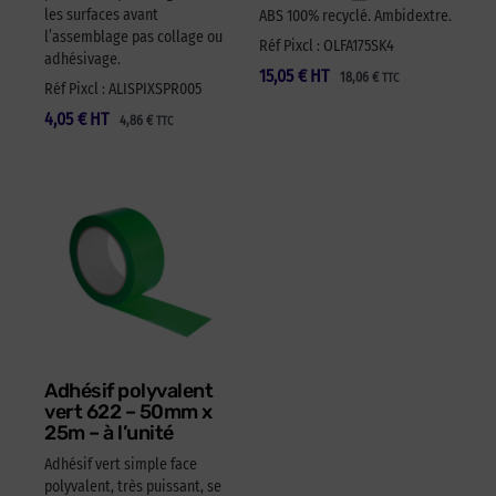
les surfaces avant
ABS 100% recyclé. Ambidextre.
l’assemblage pas collage ou
Réf Pixcl : OLFA175SK4
adhésivage.
15,05
€
HT
18,06
€
TTC
Réf Pixcl : ALISPIXSPR005
4,05
€
HT
4,86
€
TTC
Adhésif polyvalent
vert 622 – 50mm x
25m – à l’unité
Adhésif vert simple face
polyvalent, très puissant, se