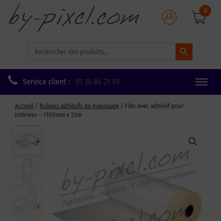
0
Search Button
Search
for:
Service client :
01 34 84 21 93
Toggle
naviga
Accueil
/
Rubans adhésifs de masquage
/ Film avec adhésif pour
intérieur – 1100mm x 33m