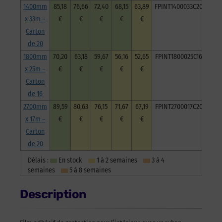
1400mm
85,18
76,66
72,40
68,15
63,89
FPINT1400033C20
x 33m –
€
€
€
€
€
Carton
de 20
1800mm
70,20
63,18
59,67
56,16
52,65
FPINT1800025C16
x 25m –
€
€
€
€
€
Carton
de 16
2700mm
89,59
80,63
76,15
71,67
67,19
FPINT2700017C20
x 17m –
€
€
€
€
€
Carton
de 20
Délais :
En stock
1 à 2 semaines
3 à 4
semaines
5 à 8 semaines
Description