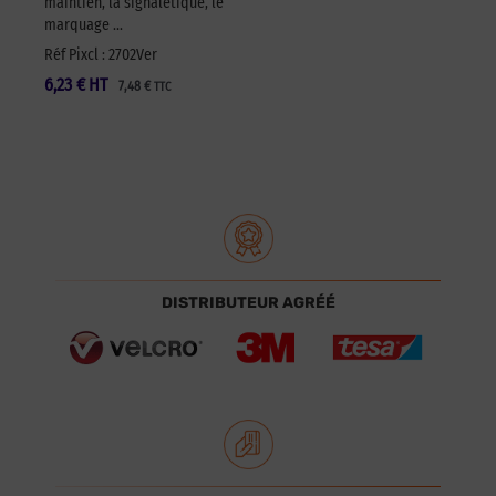
maintien, la signalétique, le
marquage …
Réf Pixcl : 2702Ver
6,23
€
HT
7,48
€
TTC
DISTRIBUTEUR AGRÉÉ