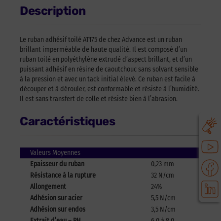
Description
Le ruban adhésif toilé AT175 de chez Advance est un ruban
brillant imperméable de haute qualité. Il est composé d’un
ruban toilé en polyéthylène extrudé d’aspect brillant, et d’un
puissant adhésif en résine de caoutchouc sans solvant sensible
à la pression et avec un tack initial élevé. Ce ruban est facile à
découper et à dérouler, est conformable et résiste à l’humidité.
Il est sans transfert de colle et résiste bien à l’abrasion.
Caractéristiques
Valeurs Moyennes
Epaisseur du ruban
0,23 mm
Résistance à la rupture
32 N/cm
Allongement
24%
Adhésion sur acier
5,5 N/cm
Adhésion sur endos
3,5 N/cm
Extrait d’eau – PH
6.0 à 8.0