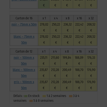
€
€
€
€
€
Carton de 16
x 1
x 4
x 8
x 16
x 32
noir – 75mm x 50m
278,02
250,22
236,32
222,42
208,52
€
€
€
€
€
blanc – 75mm x
278,02
250,22
236,32
222,42
208,52
50m
€
€
€
€
€
Carton de 12
x 1
x 4
x 8
x 16
x 32
noir – 100mm x
235,11
211,60
199,84
188,09
176,33
50m
€
€
€
€
€
blanc – 100mm x
235,87
212,28
200,49
188,70
176,90
50m
€
€
€
€
€
gris – 100mm x
235,87
212,28
200,49
188,70
176,90
50m
€
€
€
€
€
Délais :
En stock
1 à 2 semaines
3 à 4
semaines
5 à 8 semaines