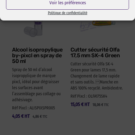
Voir les préférences
Politique de confidentialité
Alcool isopropylique
Cutter sécurité Olfa
by-pixcl en spray de
17,5 mm SK-4 Green
50 ml
Cutter sécurité Olfa SK-4
Spray de 50 ml d’alcool
Green pour lames 17,5 mm.
isopropylique de marque
Changement de lame rapide
pixcl, idéal pour dégraisser
et sans outils. Manche en
les surfaces avant
ABS 100% recyclé. Ambidextre.
l’assemblage pas collage ou
Réf Pixcl : OLFA175SK4
adhésivage.
15,05
€
HT
18,06
€
TTC
Réf Pixcl : ALISPIXSPR005
4,05
€
HT
4,86
€
TTC