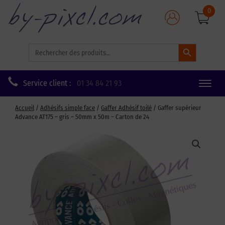
0
Search Button
Search
for:
Service client :
01 34 84 21 93
Toggle
naviga
Accueil
/
Adhésifs simple face
/
Gaffer Adhésif toilé
/ Gaffer supérieur
Advance AT175 – gris – 50mm x 50m – Carton de 24