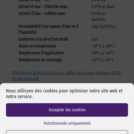
Extrait d’eau – Chloride max.
0.01% as NaCI
Extrait d’eau – Sulfate max.
0.01% as
Na2SO4
Perméabilité à la vapeur d’eau et à
20g/m2/24hrs
l’humidité
Conforme à la directive RoHS
Oui
Tenue en température
-50°C à +80°C
Température d’application
+10°C à +45°C
Température de stockage
+12°C à +25°C
Télécharger la fiche technique : gaffer-superieur-advance-at175-
tec-by-pixcl.pdf
Nous utilisons des cookies pour optimiser notre site web et
notre service.
Accepter les cookies
Les incontournables
Fonctionnels uniquement