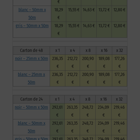
€
blanc – 50mm x
18,29
15,55 €
14,63 €
13,72 €
12,80 €
50m
€
gris – 50mm x 50m
18,29
15,55 €
14,63 €
13,72 €
12,80 €
€
Carton de 48
x 1
x 4
x 8
x 16
x 32
noir – 25mm x 50m
236,35
212,72
200,90
189,08
177,26
€
€
€
€
€
blanc – 25mm x
236,35
212,72
200,90
189,08
177,26
50m
€
€
€
€
€
Carton de 24
x 1
x 4
x 8
x 16
x 32
noir – 50mm x 50m
292,61
263,35
248,72
234,09
219,46
€
€
€
€
€
blanc – 50mm x
292,61
263,35
248,72
234,09
219,46
50m
€
€
€
€
€
gris – 50mm x 50m
292,61
263,35
248,72
234,09
219,46