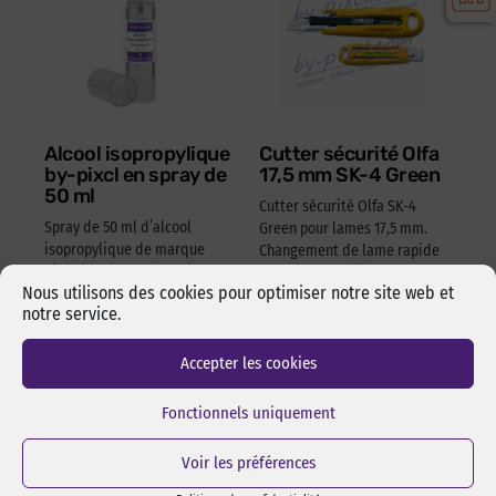
Alcool isopropylique
Cutter sécurité Olfa
by-pixcl en spray de
17,5 mm SK-4 Green
50 ml
Cutter sécurité Olfa SK-4
Spray de 50 ml d’alcool
Green pour lames 17,5 mm.
isopropylique de marque
Changement de lame rapide
pixcl, idéal pour dégraisser
et sans outils. Manche en
Nous utilisons des cookies pour optimiser notre site web et
les surfaces avant
ABS 100% recyclé. Ambidextre.
notre service.
l’assemblage pas collage ou
Réf Pixcl : OLFA175SK4
adhésivage.
15,05
€
HT
18,06
€
TTC
Accepter les cookies
Réf Pixcl : ALISPIXSPR005
4,05
€
HT
4,86
€
TTC
Fonctionnels uniquement
Voir les préférences