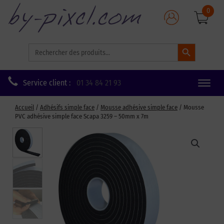
0
Search Button
Search
for:
Service client :
01 34 84 21 93
Toggle
naviga
Accueil
/
Adhésifs simple face
/
Mousse adhésive simple face
/ Mousse
PVC adhésive simple face Scapa 3259 – 50mm x 7m