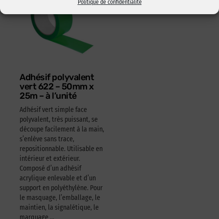
Politique de confidentialité
Adhésif polyvalent
vert 622 – 50mm x
25m – à l’unité
Adhésif vert simple face
polyvalent, très puissant, se
découpe facilement à la main,
s’enlève sans trace,
repositionnable. Utilisable en
intérieur et extérieur.
Composé d’un adhésif
acrylique enlevable et d’un
support en polyéthylène. Pour
le masquage, l’emballage, le
maintien, la signalétique, le
marquage …